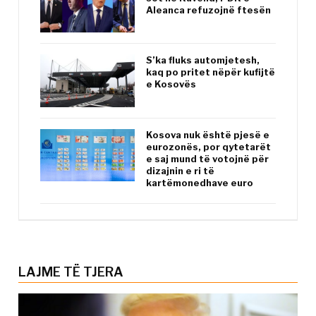
Aleanca refuzojnë ftesën
S’ka fluks automjetesh,
kaq po pritet nëpër kufijtë
e Kosovës
Kosova nuk është pjesë e
eurozonës, por qytetarët
e saj mund të votojnë për
dizajnin e ri të
kartëmonedhave euro
LAJME TË TJERA