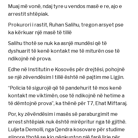
Muaj më vonë, ndaj tyre u vendos masë e re, ajo e
arrestit shtëpiak.
Prokurori i rastit, Ruhan Salihu, tregon arsyet pse
ka kërkuar një masë të tillë
Salihu thotë se nuk ka asnjë mundësi që të
dyshuarit të kenë kontakt me të miturën ose të
ndikojnë në prova.
Edhe në Institutin e Kosovës për drejtësi, pohojnë
se një zëvendësim I tillë është në pajtim me Ligjin.
“Policia të sigurojë që të pandehurit të mos kenë
kontakt me viktimën, ose të ndikojnë në hetime a
të dëmtojnë prova”, ka thënë për T7, Ehat Miftaraj.
Por, ky zëvëndësim i masës së paraburgimit me
arrest shtëpiak nuk është mirëpritur nga të gjithë.
Luljeta Demolli, nga Qendra kosovare për studime
gjinore thotë se kjo nënkupton një farë lirie për