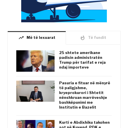
trending_up
whatshot
Më të lexuarat
Të fundit
25 shtete amerikane
padisin administratën
Trump për tarifat e reja
ndaj importeve
Pasuria e fituar në mënyrë
të paligjshme,
kryeprokurori i Shtetit
nënshkruan marrëveshje
bashkëpunimi me
Institutin e Bazelit
Kurti e Abdixhiku takohen
sot në Kuvend, PDK e