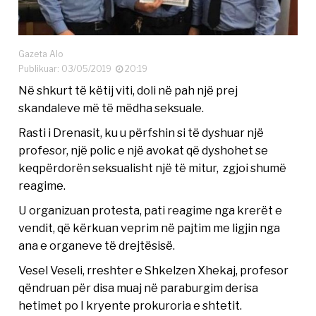
Gazeta Alo
Publikuar: 03/05/2019
20:19
Në shkurt të këtij viti, doli në pah një prej
skandaleve më të mëdha seksuale.
Rasti i Drenasit, ku u përfshin si të dyshuar një
profesor, një polic e një avokat që dyshohet se
keqpërdorën seksualisht një të mitur, zgjoi shumë
reagime.
U organizuan protesta, pati reagime nga krerët e
vendit, që kërkuan veprim në pajtim me ligjin nga
ana e organeve të drejtësisë.
Vesel Veseli, rreshter e Shkelzen Xhekaj, profesor
qëndruan për disa muaj në paraburgim derisa
hetimet po I kryente prokuroria e shtetit.