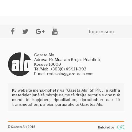
Impressum
Gazeta Alo
Adresa: Rr. Mustafa Kruja , Prishtinë,
Kosovë 10000
Tel/Mob: +383(0) 45/111-993
E-mail:
redaksia@gazetaalo.com
Ky website menaxhohet nga “Gazeta Alo” Sh.P.K . Të gjitha
materialet janë të mbrojtura me të drejta autoriale dhe nuk
mund të kopjohen, ripublikohen, riprodhohen ose të
transmetohen, pa lejen paraprake të Gazetës Alo.
© Gazeta Alo 2018
Bubbled by