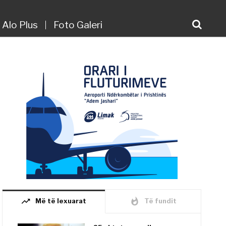
Alo Plus
Foto Galeri
trending_up
whatshot
Më të lexuarat
Të fundit