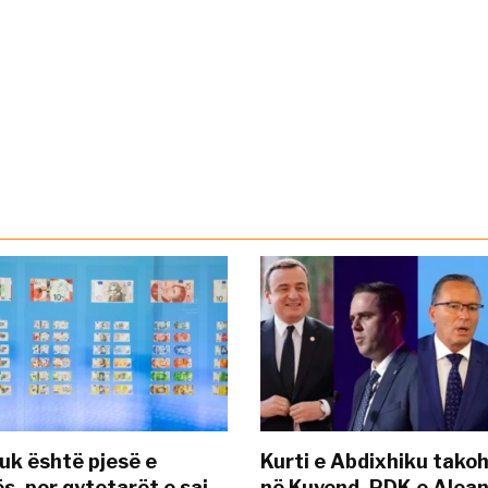
uk është pjesë e
Kurti e Abdixhiku tako
s, por qytetarët e saj
në Kuvend, PDK e Alea