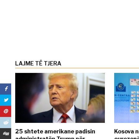
LAJME TË TJERA
25 shtete amerikane padisin
Kosova n
administratën Trump për
eurozonë