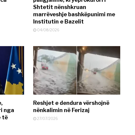
Shtetit nënshkruan
marrëveshje bashkëpunimi me
Institutin e Bazelit
04/08/2026
e,
Reshjet e dendura vërshojnë
i nga
nënkalimin në Ferizaj
 të
27/07/2026