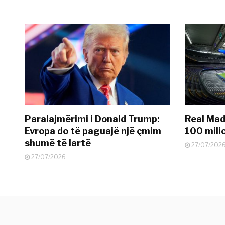
Paralajmërimi i Donald Trump:
Real Madr
Evropa do të paguajë një çmim
100 mili
shumë të lartë
27/07/202
27/07/2026