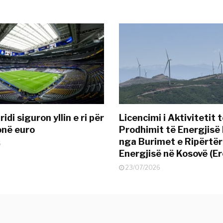
idi siguron yllin e ri për
Licencimi i Aktivitetit 
onë euro
Prodhimit të Energjisë 
nga Burimet e Ripërtë
6
Energjisë në Kosovë (Er
23/07/2026