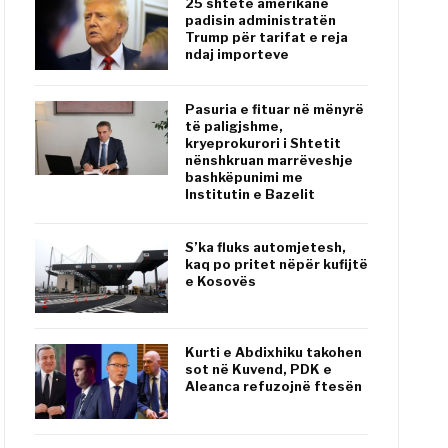
25 shtete amerikane
padisin administratën
Trump për tarifat e reja
ndaj importeve
Pasuria e fituar në mënyrë
të paligjshme,
kryeprokurori i Shtetit
nënshkruan marrëveshje
bashkëpunimi me
Institutin e Bazelit
S’ka fluks automjetesh,
kaq po pritet nëpër kufijtë
e Kosovës
Kurti e Abdixhiku takohen
sot në Kuvend, PDK e
Aleanca refuzojnë ftesën