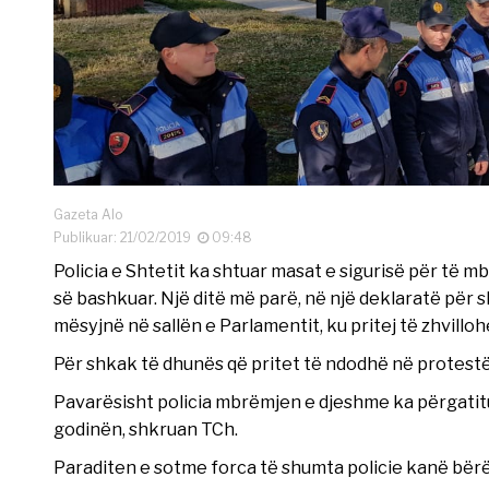
Gazeta Alo
Publikuar: 21/02/2019
09:48
Policia e Shtetit ka shtuar masat e sigurisë për të 
së bashkuar. Një ditë më parë, në një deklaratë për s
mësyjnë në sallën e Parlamentit, ku pritej të zhvillo
Për shkak të dhunës që pritet të ndodhë në protestë
Pavarësisht policia mbrëmjen e djeshme ka përgatit
godinën, shkruan TCh.
Paraditen e sotme forca të shumta policie kanë bërë