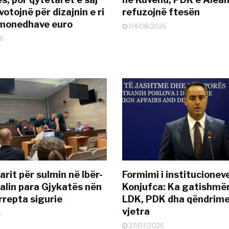
otojnë për dizajnin e ri
refuzojnë ftesën
ëmonedhave euro
04/08/2026
6
rit për sulmin në Ibër-
Formimi i institucionev
alin para Gjykatës nën
Konjufca: Ka gatishmër
rrepta sigurie
LDK, PDK dha qëndrime
vjetra
6
27/07/2026