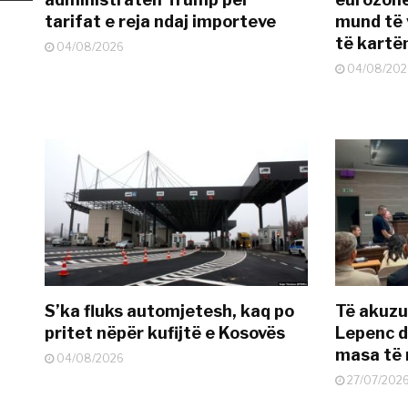
tarifat e reja ndaj importeve
mund të v
të kart
04/08/2026
04/08/202
S’ka fluks automjetesh, kaq po
Të akuzua
pritet nëpër kufijtë e Kosovës
Lepenc d
masa të 
04/08/2026
27/07/202