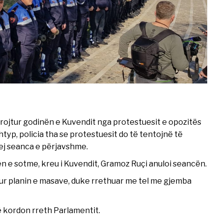
mbrojtur godinën e Kuvendit nga protestuesit e opozitës
htyp, policia tha se protestuesit do të tentojnë të
hej seanca e përjavshme.
n e sotme, kreu i Kuvendit, Gramoz Ruçi anuloi seancën.
ur planin e masave, duke rrethuar me tel me gjemba
 kordon rreth Parlamentit.