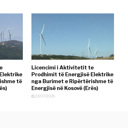
te
Licencimi i Aktivitetit te
Elektrike
Prodhimit të Energjisë Elektrike
rishme të
nga Burimet e Ripërtërishme të
ës)
Energjisë në Kosovë (Erës)
23/07/2026