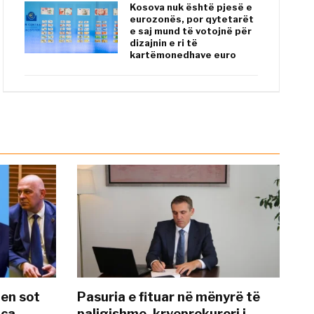
Kosova nuk është pjesë e
eurozonës, por qytetarët
e saj mund të votojnë për
dizajnin e ri të
kartëmonedhave euro
hen sot
Pasuria e fituar në mënyrë të
nca
paligjshme, kryeprokurori i