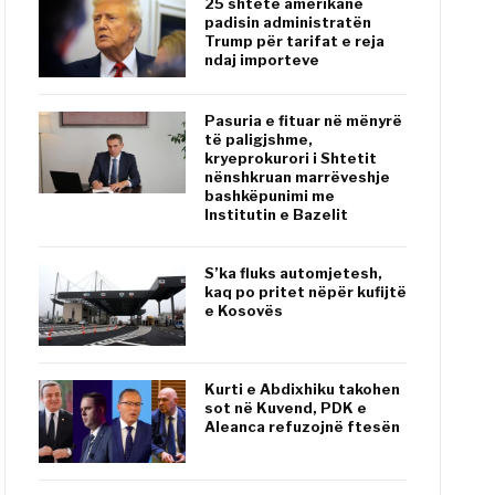
25 shtete amerikane
padisin administratën
Trump për tarifat e reja
ndaj importeve
Pasuria e fituar në mënyrë
të paligjshme,
kryeprokurori i Shtetit
nënshkruan marrëveshje
bashkëpunimi me
Institutin e Bazelit
S’ka fluks automjetesh,
kaq po pritet nëpër kufijtë
e Kosovës
Kurti e Abdixhiku takohen
sot në Kuvend, PDK e
Aleanca refuzojnë ftesën