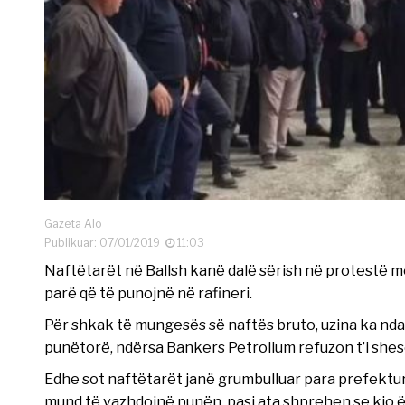
Gazeta Alo
Publikuar: 07/01/2019
11:03
Naftëtarët në Ballsh kanë dalë sërish në protestë m
parë që të punojnë në rafineri.
Për shkak të mungesës së naftës bruto, uzina ka ndal
punëtorë, ndërsa Bankers Petrolium refuzon t’i shesë
Edhe sot naftëtarët janë grumbulluar para prefekturë
mund të vazhdojnë punën, pasi ata shprehen se kjo ës