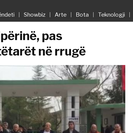
ëndeti
Showbiz
Arte
Bota
Teknologji
ipërinë, pas
ëtarët në rrugë