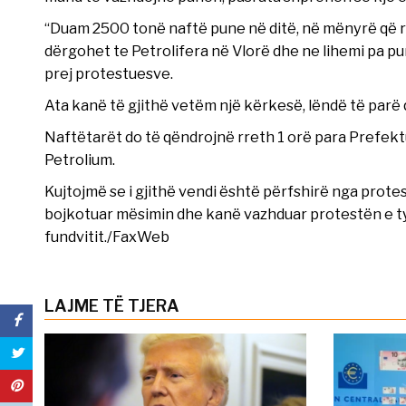
“Duam 2500 tonë naftë pune në ditë, në mënyrë që raf
dërgohet te Petrolifera në Vlorë dhe ne lihemi pa pu
prej protestuesve.
Ata kanë të gjithë vetëm një kërkesë, lëndë të parë
Naftëtarët do të qëndrojnë rreth 1 orë para Prefekt
Petrolium.
Kujtojmë se i gjithë vendi është përfshirë nga protes
bojkotuar mësimin dhe kanë vazhduar protestën e ty
fundvitit./FaxWeb
LAJME TË TJERA