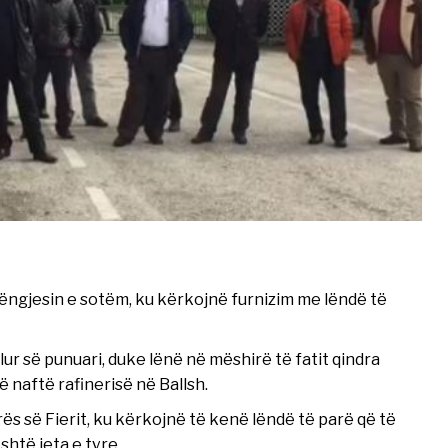
ëngjesin e sotëm, ku kërkojnë furnizim me lëndë të
ur së punuari, duke lënë në mëshirë të fatit qindra
 naftë rafinerisë në Ballsh.
s së Fierit, ku kërkojnë të kenë lëndë të parë që të
htë jeta e tyre.