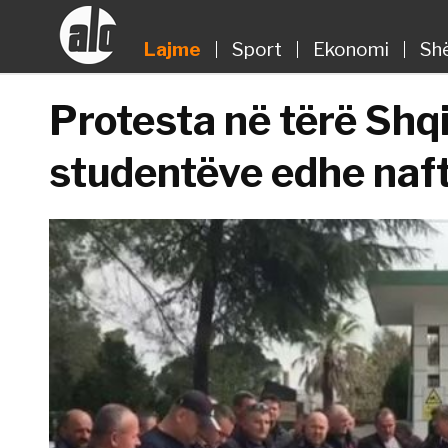
Lajme
Sport
Ekonomi
Sh
Protesta në tërë Shq
studentëve edhe naft