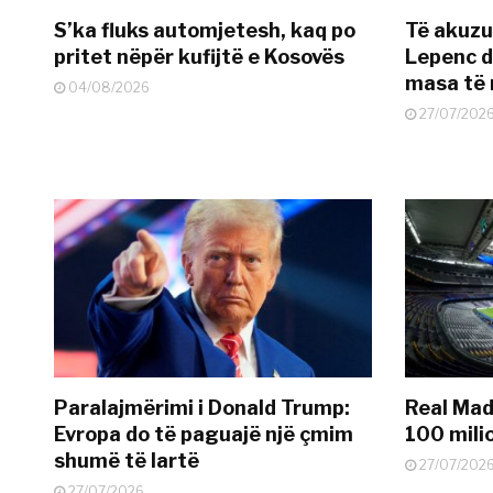
S’ka fluks automjetesh, kaq po
Të akuzua
pritet nëpër kufijtë e Kosovës
Lepenc d
masa të 
04/08/2026
27/07/202
Paralajmërimi i Donald Trump:
Real Madr
Evropa do të paguajë një çmim
100 mili
shumë të lartë
27/07/202
27/07/2026