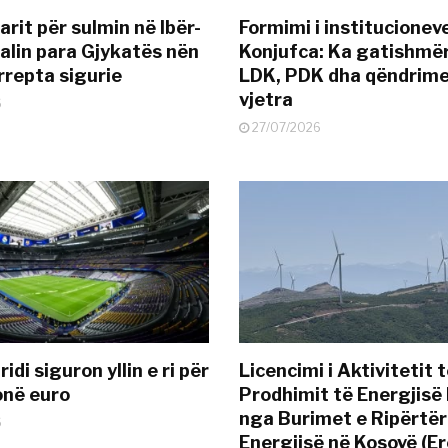
rit për sulmin në Ibër-
Formimi i institucionev
alin para Gjykatës nën
Konjufca: Ka gatishmër
rrepta sigurie
LDK, PDK dha qëndrime
vjetra
6
27/07/2026
idi siguron yllin e ri për
Licencimi i Aktivitetit 
onë euro
Prodhimit të Energjisë 
nga Burimet e Ripërtë
6
Energjisë në Kosovë (Er