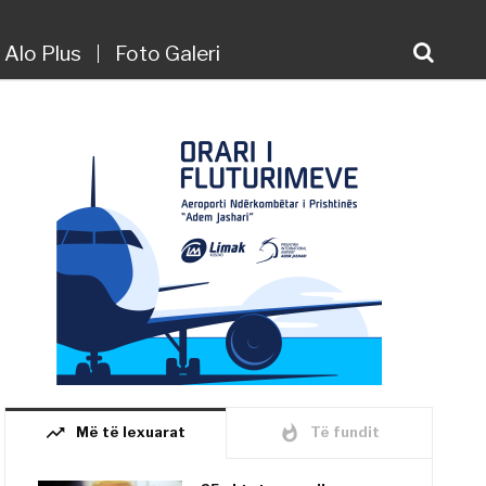
Alo Plus
Foto Galeri
trending_up
whatshot
Më të lexuarat
Të fundit