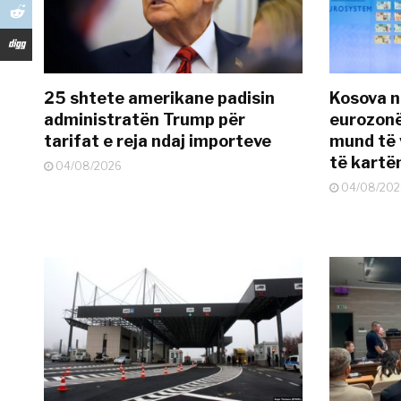
25 shtete amerikane padisin
Kosova n
administratën Trump për
eurozonë
tarifat e reja ndaj importeve
mund të v
të kart
04/08/2026
04/08/202