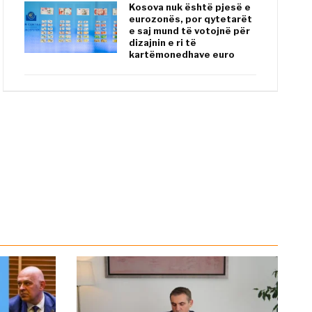
Kosova nuk është pjesë e
eurozonës, por qytetarët
e saj mund të votojnë për
dizajnin e ri të
kartëmonedhave euro