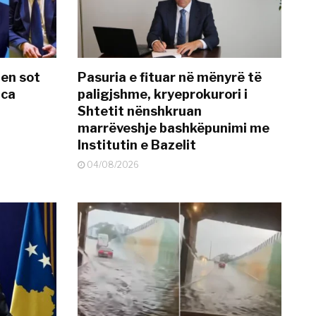
hen sot
Pasuria e fituar në mënyrë të
nca
paligjshme, kryeprokurori i
Shtetit nënshkruan
marrëveshje bashkëpunimi me
Institutin e Bazelit
04/08/2026