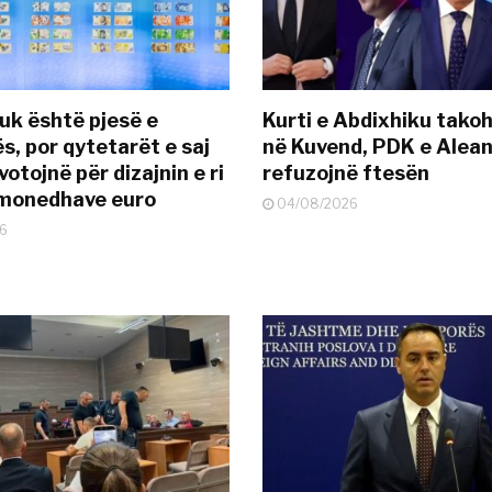
uk është pjesë e
Kurti e Abdixhiku tako
s, por qytetarët e saj
në Kuvend, PDK e Alea
otojnë për dizajnin e ri
refuzojnë ftesën
ëmonedhave euro
04/08/2026
6