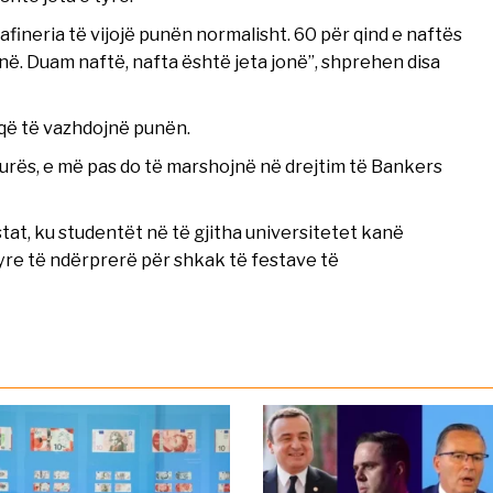
ineria të vijojë punën normalisht. 60 për qind e naftës
në. Duam naftë, nafta është jeta jonë”, shprehen disa
 që të vazhdojnë punën.
urës, e më pas do të marshojnë në drejtim të Bankers
tat, ku studentët në të gjitha universitetet kanë
re të ndërprerë për shkak të festave të