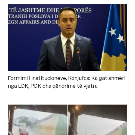
Formimi i institucioneve, Konjufca: Ka gatishmëri
nga LDK, PDK dha qëndrime të vjetra