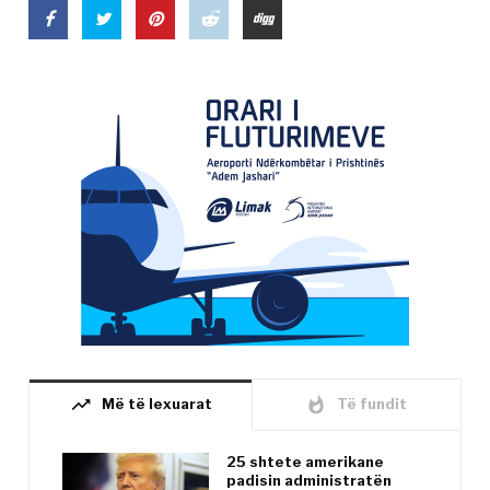
trending_up
whatshot
Më të lexuarat
Të fundit
25 shtete amerikane
padisin administratën