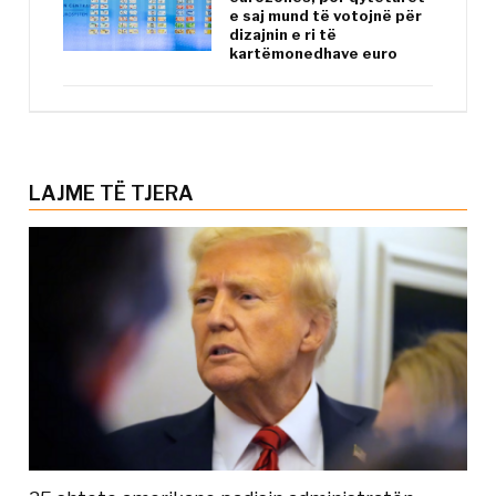
e saj mund të votojnë për
dizajnin e ri të
kartëmonedhave euro
LAJME TË TJERA