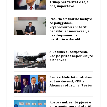
Trump për tarifat e reja
ndaj importeve
Pasuria e fituar në mënyrë
të paligjshme,
kryeprokurori i Shtetit
nënshkruan marrëveshje
bashkëpunimi me
Institutin e Bazelit
S’ka fluks automjetesh,
kaq po pritet nëpër kufijtë
e Kosovës
Kurti e Abdixhiku takohen
sot në Kuvend, PDK e
Aleanca refuzojnë ftesën
Kosova nuk është pjesë e
eurozonës, por qytetarët