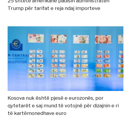
25 shtete amerikane padisin administratën
Trump për tarifat e reja ndaj importeve
Kosova nuk është pjesë e eurozonës, por
qytetarët e saj mund të votojnë për dizajnin e ri
të kartëmonedhave euro