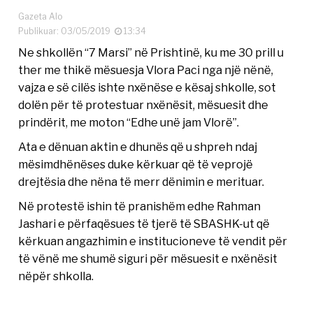
Gazeta Alo
Publikuar: 03/05/2019
13:34
Ne shkollën “7 Marsi” në Prishtinë, ku me 30 prill u
ther me thikë mësuesja Vlora Paci nga një nënë,
vajza e së cilës ishte nxënëse e kësaj shkolle, sot
dolën për të protestuar nxënësit, mësuesit dhe
prindërit, me moton “Edhe unë jam Vlorë”.
Ata e dënuan aktin e dhunës që u shpreh ndaj
mësimdhënëses duke kërkuar që të veprojë
drejtësia dhe nëna të merr dënimin e merituar.
Në protestë ishin të pranishëm edhe Rahman
Jashari e përfaqësues të tjerë të SBASHK-ut që
kërkuan angazhimin e institucioneve të vendit për
të vënë me shumë siguri për mësuesit e nxënësit
nëpër shkolla.