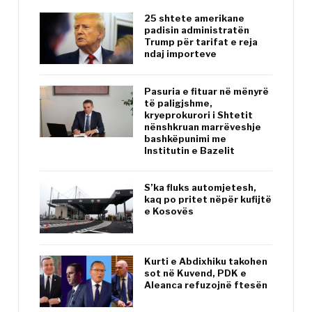
25 shtete amerikane
padisin administratën
Trump për tarifat e reja
ndaj importeve
Pasuria e fituar në mënyrë
të paligjshme,
kryeprokurori i Shtetit
nënshkruan marrëveshje
bashkëpunimi me
Institutin e Bazelit
S’ka fluks automjetesh,
kaq po pritet nëpër kufijtë
e Kosovës
Kurti e Abdixhiku takohen
sot në Kuvend, PDK e
Aleanca refuzojnë ftesën