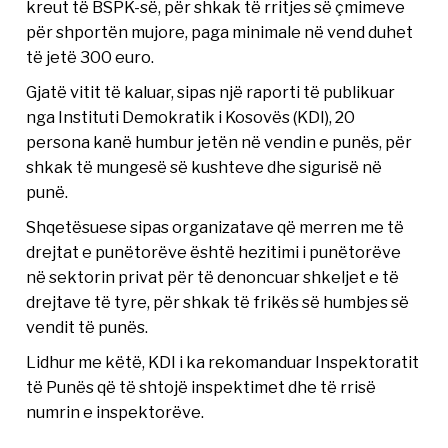
kreut të BSPK-së, për shkak të rritjes së çmimeve
për shportën mujore, paga minimale në vend duhet
të jetë 300 euro.
Gjatë vitit të kaluar, sipas një raporti të publikuar
nga Instituti Demokratik i Kosovës (KDI), 20
persona kanë humbur jetën në vendin e punës, për
shkak të mungesë së kushteve dhe sigurisë në
punë.
Shqetësuese sipas organizatave që merren me të
drejtat e punëtorëve është hezitimi i punëtorëve
në sektorin privat për të denoncuar shkeljet e të
drejtave të tyre, për shkak të frikës së humbjes së
vendit të punës.
Lidhur me këtë, KDI i ka rekomanduar Inspektoratit
të Punës që të shtojë inspektimet dhe të rrisë
numrin e inspektorëve.