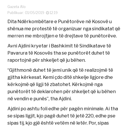
Gazeta Alo
Publikuar: 01/05/2019
12:19
Dita Ndërkombëtare e Punëtorëve në Kosovë u
shënua me protestë të organizuar nga sindikatat që
merren me mbrojtjen e të drejtave të punëtorëve.
Avni Ajdini kryetar i Bashkimit të Sindikatave të
Pavarura të Kosovës tha se punëtorët duhet të
raportojnë për shkeljet që ju bëhen.
“Gjithmonë duhet të jemi unik që të realizojmë të
gjitha kërkesat. Kemi çdo ditë shkelje ligjore dhe
kërkojmë që ligji të zbatohet. Kërkojmë nga
punëtorët të deklarohen për shkeljet që iu bëhen
në vendin e punës”, tha Ajdini.
Ajdini po ashtu foli edhe për pagën minimale. Ai tha
se sipas ligjit, kjo pagë duhet të jetë 220, edhe pse
sipas tij, kjo gjë është vetëm në letër. Por, sipas