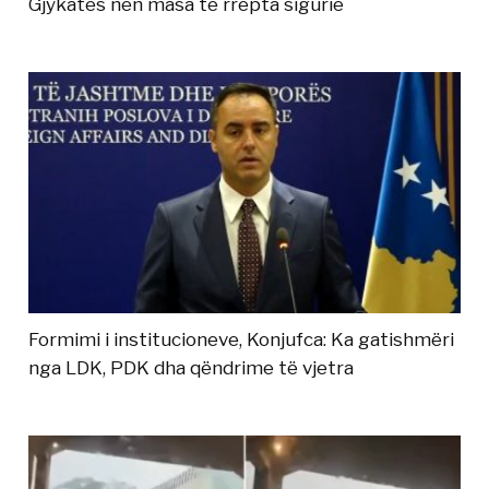
Gjykatës nën masa të rrepta sigurie
Formimi i institucioneve, Konjufca: Ka gatishmëri
nga LDK, PDK dha qëndrime të vjetra