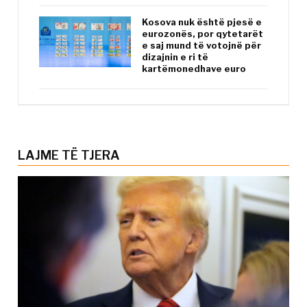
Kosova nuk është pjesë e
eurozonës, por qytetarët
e saj mund të votojnë për
dizajnin e ri të
kartëmonedhave euro
LAJME TË TJERA