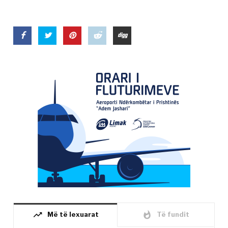
trending_up
whatshot
Më të lexuarat
Të fundit