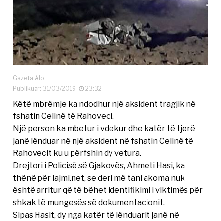
Gazeta Alo
Publikuar: 31/03/2019
23:32
Këtë mbrëmje ka ndodhur një aksident tragjik në
fshatin Celinë të Rahoveci.
Një person ka mbetur i vdekur dhe katër të tjerë
janë lënduar në një aksident në fshatin Celinë të
Rahovecit ku u përfshin dy vetura.
Drejtori i Policisë së Gjakovës, Ahmeti Hasi, ka
thënë për lajmi.net, se deri më tani akoma nuk
është arritur që të bëhet identifikimi i viktimës për
shkak të mungesës së dokumentacionit.
Sipas Hasit, dy nga katër të lënduarit janë në