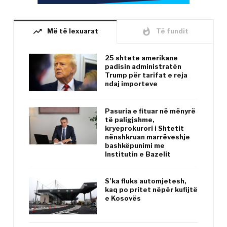
trending_up
whatshot
Më të lexuarat
Të fundit
25 shtete amerikane
padisin administratën
Trump për tarifat e reja
ndaj importeve
Pasuria e fituar në mënyrë
të paligjshme,
kryeprokurori i Shtetit
nënshkruan marrëveshje
bashkëpunimi me
Institutin e Bazelit
S’ka fluks automjetesh,
kaq po pritet nëpër kufijtë
e Kosovës