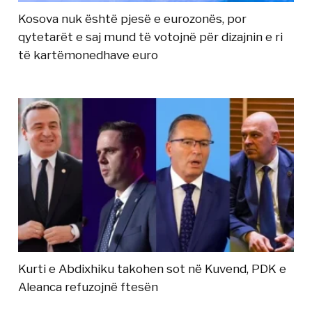
Kosova nuk është pjesë e eurozonës, por
qytetarët e saj mund të votojnë për dizajnin e ri
të kartëmonedhave euro
Kurti e Abdixhiku takohen sot në Kuvend, PDK e
Aleanca refuzojnë ftesën