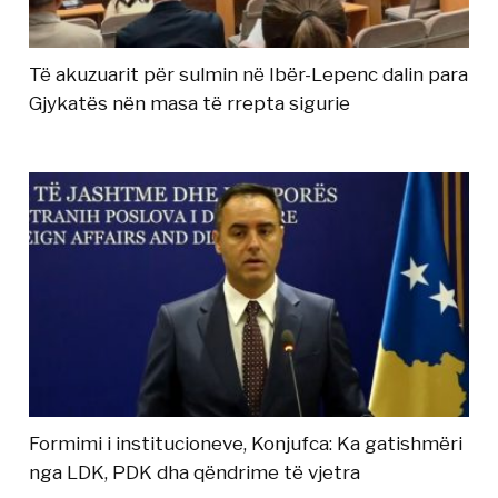
Të akuzuarit për sulmin në Ibër-Lepenc dalin para
Gjykatës nën masa të rrepta sigurie
Formimi i institucioneve, Konjufca: Ka gatishmëri
nga LDK, PDK dha qëndrime të vjetra