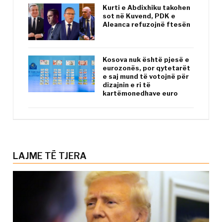
Kurti e Abdixhiku takohen
sot në Kuvend, PDK e
Aleanca refuzojnë ftesën
Kosova nuk është pjesë e
eurozonës, por qytetarët
e saj mund të votojnë për
dizajnin e ri të
kartëmonedhave euro
LAJME TË TJERA