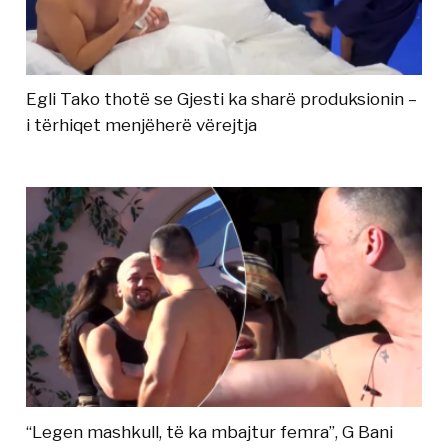
Egli Tako thotë se Gjesti ka sharë produksionin –
i tërhiqet menjëherë vërejtja
“Legen mashkull, të ka mbajtur femra”, G Bani