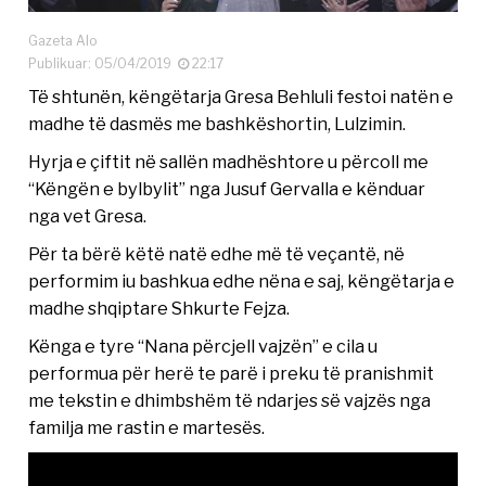
Gazeta Alo
Publikuar: 05/04/2019
22:17
Të shtunën, këngëtarja Gresa Behluli festoi natën e
madhe të dasmës me bashkëshortin, Lulzimin.
Hyrja e çiftit në sallën madhështore u përcoll me
“Këngën e bylbylit” nga Jusuf Gervalla e kënduar
nga vet Gresa.
Për ta bërë këtë natë edhe më të veçantë, në
performim iu bashkua edhe nëna e saj, këngëtarja e
madhe shqiptare Shkurte Fejza.
Kënga e tyre “Nana përcjell vajzën” e cila u
performua për herë te parë i preku të pranishmit
me tekstin e dhimbshëm të ndarjes së vajzës nga
familja me rastin e martesës.