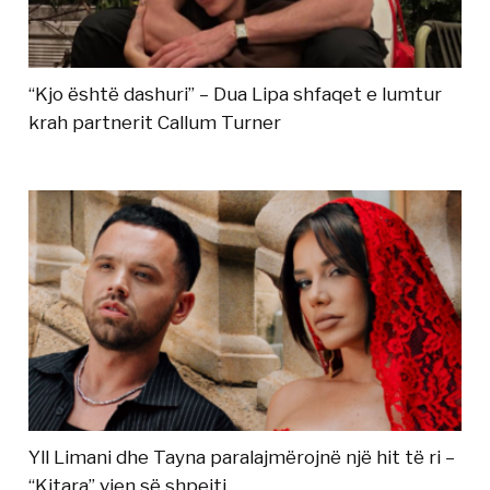
“Kjo është dashuri” – Dua Lipa shfaqet e lumtur
krah partnerit Callum Turner
Yll Limani dhe Tayna paralajmërojnë një hit të ri –
“Kitara” vjen së shpejti