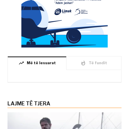
trending_up
whatshot
Më të lexuarat
Të fundit
LAJME TË TJERA