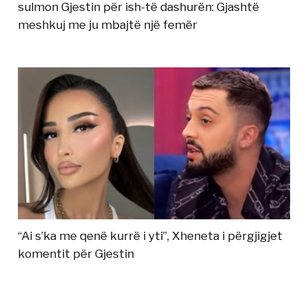
sulmon Gjestin për ish-të dashurën: Gjashtë
meshkuj me ju mbajtë një femër
“Ai s’ka me qenë kurrë i yti”, Xheneta i përgjigjet
komentit për Gjestin