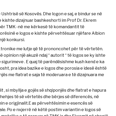
Ushtrisë së Kosovës. Dhe logon e saj, e bindur se në
 e kishte dizajnuar bashkeshorti im Prof Dr. Ekrem
2 për TMK -në me kërkesë të komandantit të
orësinë e logos e kishte përvehtësuar njëfare Albion
 një konkursi.
ktronike me lutje që të prononcohet për të vërtetën.
në opinion një akuzë ndaj “ autorit “ të logos se ky ishte
të sigurimeve . E quaj të parëndësishme kush kend e ka
bosht, pra idea bazike e logos dhe porosia e idesë është
njës me flatrat e saja të moderuara e të dizajnuara me
it , si mbyllja e gojës së shqiponjës dhe flatrat e hapura
shehjes të së vërtetës dhe bërjes së diferencës, në
 e origjinalit.E as përvehtësimin e esencës së
le. Po e nxjerrë në këtë postim variantin e logos së