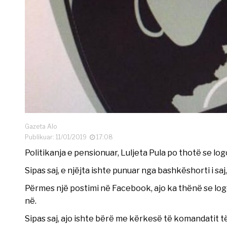
Gazeta Alo
Publikuar: 11/01/2019
17:08
Politikanja e pensionuar, Luljeta Pula po thotë se log
Sipas saj, e njëjta ishte punuar nga bashkëshorti i saj
Përmes një postimi në Facebook, ajo ka thënë se log
në.
Sipas saj, ajo ishte bërë me kërkesë të komandatit