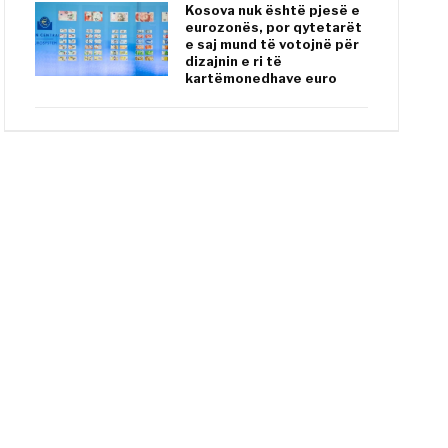
Kosova nuk është pjesë e
eurozonës, por qytetarët
e saj mund të votojnë për
dizajnin e ri të
kartëmonedhave euro