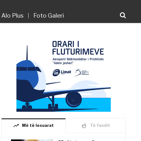
Alo Plus
Foto Galeri
trending_up
whatshot
Më të lexuarat
Të fundit