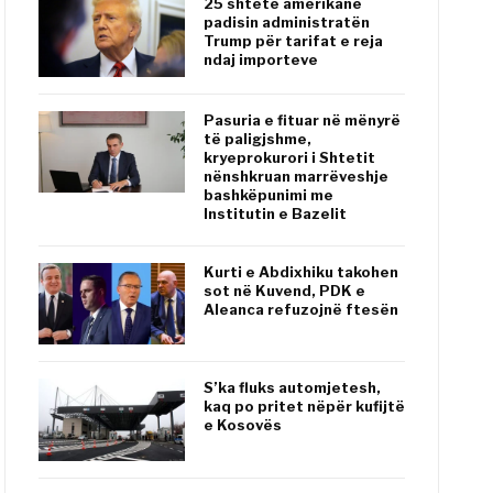
25 shtete amerikane
padisin administratën
Trump për tarifat e reja
ndaj importeve
Pasuria e fituar në mënyrë
të paligjshme,
kryeprokurori i Shtetit
nënshkruan marrëveshje
bashkëpunimi me
Institutin e Bazelit
Kurti e Abdixhiku takohen
sot në Kuvend, PDK e
Aleanca refuzojnë ftesën
S’ka fluks automjetesh,
kaq po pritet nëpër kufijtë
e Kosovës