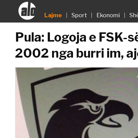
Lajme
Sport
Ekonomi
Sh
Pula: Logoja e FSK-s
2002 nga burri im, aj