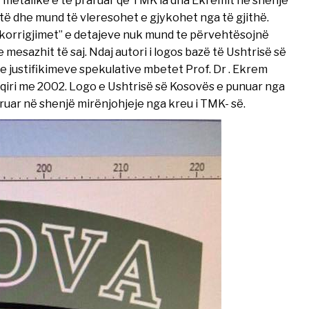
ur metalike e të praruar që TMK ia dha Ekremit në shenjë
të dhe mund të vleresohet e gjykohet nga të gjithë.
korrigjimet” e detajeve nuk mund te përvehtësojnë
mesazhit të saj. Ndaj autori i logos bazë të Ushtrisë së
 justifikimeve spekulative mbetet Prof. Dr . Ekrem
eqiri me 2002. Logo e Ushtrisë së Kosovës e punuar nga
uruar në shenjë mirënjohjeje nga kreu i TMK- së.