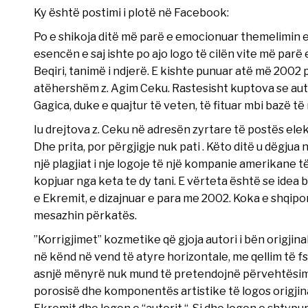
Ky është postimi i plotë në Facebook:
Po e shikoja ditë më parë e emocionuar themelimin e 
esencën e saj ishte po ajo logo të cilën vite më parë
Beqiri, tanimë i ndjerë. E kishte punuar atë më 200
atëhershëm z. Agim Ceku. Rastesisht kuptova se aut
Gagica, duke e quajtur të veten, të fituar mbi bazë të
Iu drejtova z. Ceku në adresën zyrtare të postës ele
Dhe prita, por përgjigje nuk pati . Këto ditë u dëgjua 
një plagjiat i nje logoje të një kompanie amerikane 
kopjuar nga keta te dy tani. E vërteta është se idea 
e Ekremit, e dizajnuar e para me 2002. Koka e shqipo
mesazhin përkatës.
”Korrigjimet” kozmetike që gjoja autori i bën origjinal
në kënd në vend të atyre horizontale, me qellim të f
asnjë mënyrë nuk mund të pretendojnë përvehtësimin
porosisë dhe komponentës artistike të logos origjina