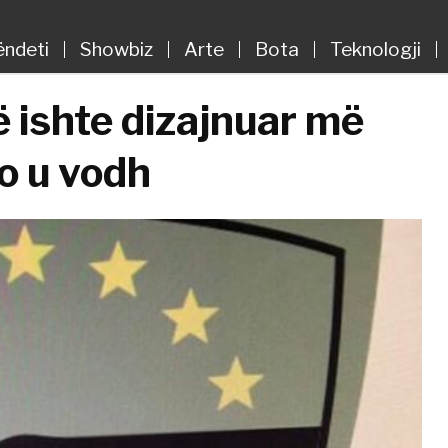
ëndeti
Showbiz
Arte
Bota
Teknologji
ë ishte dizajnuar më
o u vodh