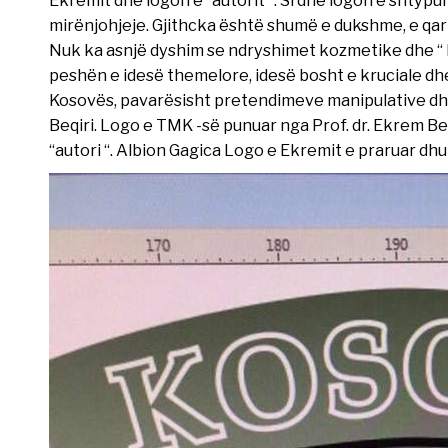
Ekremit dhe logon e “autorit “. Si dhe logon e shtyp
mirënjohjeje. Gjithcka është shumë e dukshme, e qar
Nuk ka asnjë dyshim se ndryshimet kozmetike dhe “ 
peshën e idesë themelore, idesë bosht e kruciale dhe 
Kosovës, pavarësisht pretendimeve manipulative dhe
Beqiri. Logo e TMK -së punuar nga Prof. dr. Ekrem B
“autori “. Albion Gagica Logo e Ekremit e praruar dh