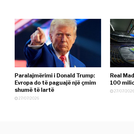
Paralajmërimi i Donald Trump:
Real Madr
Evropa do të paguajë një çmim
100 mili
shumë të lartë
27/07/202
27/07/2026