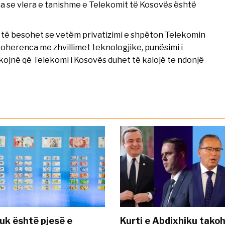
ha se vlera e tanishme e Telekomit të Kosovës është
d të besohet se vetëm privatizimi e shpëton Telekomin
koherenca me zhvillimet teknologjike, punësimi i
dikojnë që Telekomi i Kosovës duhet të kalojë te ndonjë
uk është pjesë e
Kurti e Abdixhiku tako