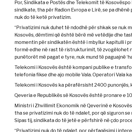
Por, Sindikata e Postës dhe Telekomit të Kosovëspo 
sindikate, tha për Radion Evropa e Lirë, se pa dhën
nuk do të ketë privatizim.
“Privatizimi nuk duhet të ndodhë për shkak se nuk m
Kosovës, dëmtimi që është bërë më vetëdije dhe tas
momentin për sindikatën është i mbyllur kapitulli i pr
formë edhe në rast të ristrukturimit, të zvogëlohet
punëtorët më pagat e tyre, nuk mund të paguajnë ‘haraç
Telekomi i Kosovës është kompani publike e transfo
telefonia fikse dhe ajo mobile Vala. Operatori Vala k
Telekomi i Kosovës ka përafërsisht 2400 punonjës, k
Qeveria e Republikës së Kosovës është pronare e 10
Ministri i Zhvillimit Ekonomik në Qeverinë e Kosovës,
tha se privatizimi nuk do të ndalet, por që siguron s
Sipas tij, sindikata do të jetë e përfshirë në çdo proc
“Privatizimi nuk do të ndalet, por përfaqësimi i int