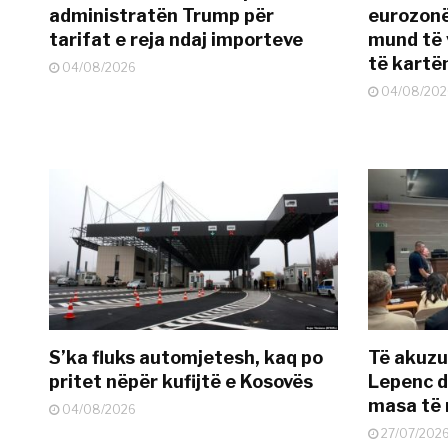
administratën Trump për
eurozonë
tarifat e reja ndaj importeve
mund të v
të kart
04/08/2026
04/08/202
S’ka fluks automjetesh, kaq po
Të akuzua
pritet nëpër kufijtë e Kosovës
Lepenc d
masa të 
04/08/2026
27/07/202