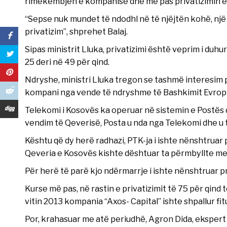
rimëkëmbjen e kompanisë dhe më pas privatizimin e 
“Sepse nuk mundet të ndodhl në të njëjtën kohë, një r
privatizim”, shprehet Balaj.
Sipas ministrit Lluka, privatizimi është veprim i du
25 deri në 49 për qind.
Ndryshe, ministri Lluka tregon se tashmë interesim 
kompani nga vende të ndryshme të Bashkimit Evropi
Telekomi i Kosovës ka operuar në sistemin e Postës d
vendim të Qeverisë, Posta u nda nga Telekomi dhe u 
Kështu që dy herë radhazi, PTK-ja i ishte nënshtruar 
Qeveria e Kosovës kishte dështuar ta përmbyllte me
Për herë të parë kjo ndërmarrje i ishte nënshtruar pro
Kurse më pas, në rastin e privatizimit të 75 për qin
vitin 2013 kompania “Axos- Capital” ishte shpallur fit
Por, krahasuar me atë periudhë, Agron Dida, ekspert