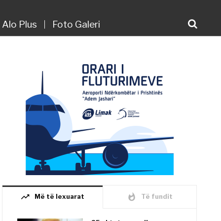
Alo Plus
Foto Galeri
trending_up
whatshot
Më të lexuarat
Të fundit