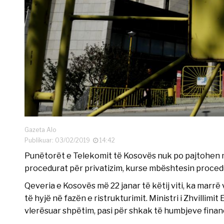
Gazeta Alo
Publikuar: 03/02/2019
14:42
Punëtorët e Telekomit të Kosovës nuk po pajtohen m
procedurat për privatizim, kurse mbështesin procedu
Qeveria e Kosovës më 22 janar të këtij viti, ka marrë 
të hyjë në fazën e ristrukturimit. Ministri i Zhvillimi
vlerësuar shpëtim, pasi për shkak të humbjeve financi