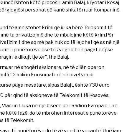
kundërshton këtë proces. Lamih Balaj, kryetar i kësaj
ë përgjegjësi personat që kanë shkatërruar kompaninë,
und të amnistohet krimi që iu ka bërë Telekomit të
hmë ta privatizojmë dhe të mbulojmë këtë krim.Për
ivatizimit dhe aq më pak nuk do të lejohet që as në një
 numri i punëtorëve ose të zvogëlohen pagat, sepse
in’ e dikujt tjetër”, tha Balaj.
rmuar në shoqëri aksionare, në të cilën operon
a mbi 1.2 milion konsumatorë në nivel vendi.
urse paga mesatare, sipas Balajt, është 730 euro.
0 për qind të aksioneve të Telekomit të Kosovës.
 Vladrin Lluka në një bisedë për Radion Evropa e Lirë,
e në këtë fazë, do të mbrohen interesat e punëtorëve.
es të Telekomit.
eresave të punëtorëve do të zë vend të veçantë. Unë jam