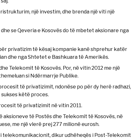
saj.
istrukturim, një investim, dhe brenda një viti një
hur dhe se Qeveria e Kosovës do të mbetet aksionare nga
për privatizim të kësaj kompanie kanë shprehur katër
an dhe nga Shtetet e Bashkuara të Amerikës.
he Telekomit të Kosovës. Por, në vitin 2012 me një
themeluan si Ndërmarrje Publike.
procesit të privatizimit, ndonëse po për dy herë radhazi,
 sukses këtë proces.
cesit të privatizimit në vitin 2011.
d të aksioneve të Postës dhe Telekomit të Kosovës, në
uese, me një vlerë prej 277 milionë eurosh.
 i telekomunikacionit, dikur udhëheqës i Post-Telekomit