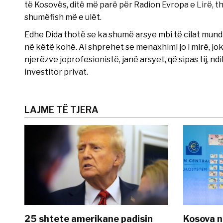
të Kosovës, ditë më parë për Radion Evropa e Lirë, t
shumëfish më e ulët.
Edhe Dida thotë se ka shumë arsye mbi të cilat mun
në këtë kohë. Ai shprehet se menaxhimi jo i mirë, jo
njerëzve joprofesionistë, janë arsyet, që sipas tij, n
investitor privat.
LAJME TË TJERA
25 shtete amerikane padisin
Kosova n