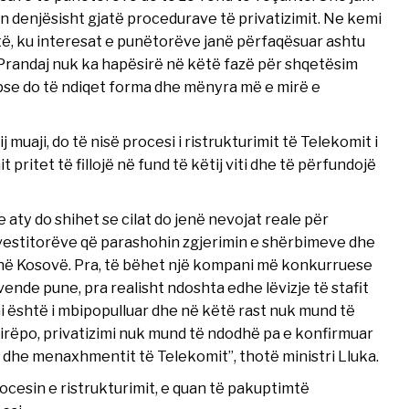
 denjësisht gjatë procedurave të privatizimit. Ne kemi
të, ku interesat e punëtorëve janë përfaqësuar ashtu
 Prandaj nuk ka hapësirë në këtë fazë për shqetësim
se do të ndiqet forma dhe mënyra më e mirë e
ij muaji, do të nisë procesi i ristrukturimit të Telekomit i
t pritet të fillojë në fund të këtij viti dhe të përfundojë
aty do shihet se cilat do jenë nevojat reale për
nvestitorëve që parashohin zgjerimin e shërbimeve dhe
rë në Kosovë. Pra, të bëhet një kompani më konkurruese
nde pune, pra realisht ndoshta edhe lëvizje të stafit
i është i mbipopulluar dhe në këtë rast nuk mund të
 Mirëpo, privatizimi nuk mund të ndodhë pa e konfirmuar
ve dhe menaxhmentit të Telekomit”, thotë ministri Lluka.
rocesin e ristrukturimit, e quan të pakuptimtë