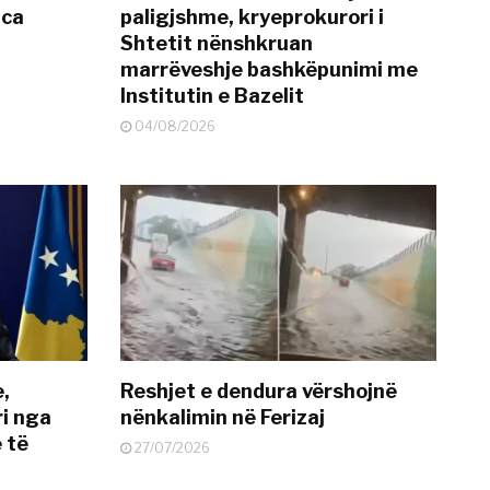
nca
paligjshme, kryeprokurori i
Shtetit nënshkruan
marrëveshje bashkëpunimi me
Institutin e Bazelit
04/08/2026
e,
Reshjet e dendura vërshojnë
i nga
nënkalimin në Ferizaj
 të
27/07/2026