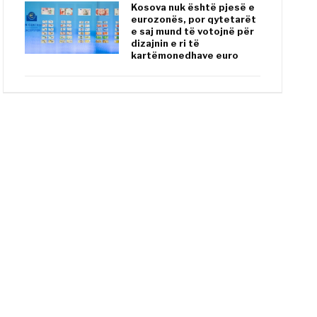
Kosova nuk është pjesë e
eurozonës, por qytetarët
e saj mund të votojnë për
dizajnin e ri të
kartëmonedhave euro