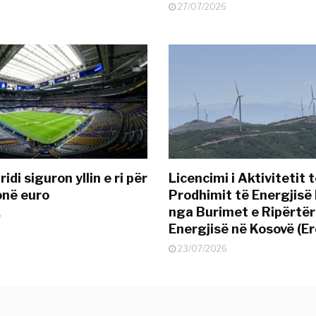
27/07/2026
idi siguron yllin e ri për
Licencimi i Aktivitetit 
onë euro
Prodhimit të Energjisë 
nga Burimet e Ripërtë
6
Energjisë në Kosovë (Er
23/07/2026