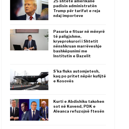
25 shtete amerikane
padisin administratën
Trump për tarifat e reja
ndaj importeve
Pasuria e fituar në mënyrë
të paligjshme,
kryeprokurori i Shtetit
nënshkruan marrëveshje
bashkëpunimi me
Institutin e Bazelit
S’ka fluks automjetesh,
kaq po pritet nëpër kufijtë
e Kosovës
Kurti e Abdixhiku takohen
sot në Kuvend, PDK e
Aleanca refuzojnë ftesën