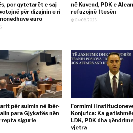
s, por qytetarët e saj
në Kuvend, PDK e Alea
otojnë për dizajnin e ri
refuzojnë ftesën
ëmonedhave euro
04/08/2026
6
rit për sulmin në Ibër-
Formimi i institucionev
alin para Gjykatës nën
Konjufca: Ka gatishmër
rrepta sigurie
LDK, PDK dha qëndrime
vjetra
6