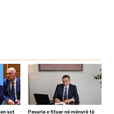
hen sot
Pasuria e fituar në mënyrë të