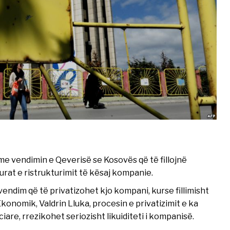
e vendimin e Qeverisë se Kosovës që të fillojnë
rat e ristrukturimit të kësaj kompanie.
vendim që të privatizohet kjo kompani, kurse fillimisht
t Ekonomik, Valdrin Lluka, procesin e privatizimit e ka
are, rrezikohet seriozisht likuiditeti i kompanisë.