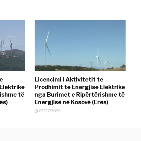
te
Licencimi i Aktivitetit te
Elektrike
Prodhimit të Energjisë Elektrike
rishme të
nga Burimet e Ripërtërishme të
ës)
Energjisë në Kosovë (Erës)
23/07/2026