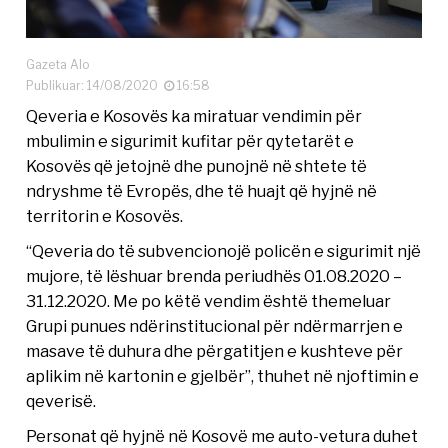
Gazeta Alo
Publikuar: 14/08/2020
16:58
Qeveria e Kosovës ka miratuar vendimin për
mbulimin e sigurimit kufitar për qytetarët e
Kosovës që jetojnë dhe punojnë në shtete të
ndryshme të Evropës, dhe të huajt që hyjnë në
territorin e Kosovës.
“Qeveria do të subvencionojë policën e sigurimit një
mujore, të lëshuar brenda periudhës 01.08.2020 –
31.12.2020. Me po këtë vendim është themeluar
Grupi punues ndërinstitucional për ndërmarrjen e
masave të duhura dhe përgatitjen e kushteve për
aplikim në kartonin e gjelbër”, thuhet në njoftimin e
qeverisë.
Personat që hyjnë në Kosovë me auto-vetura duhet