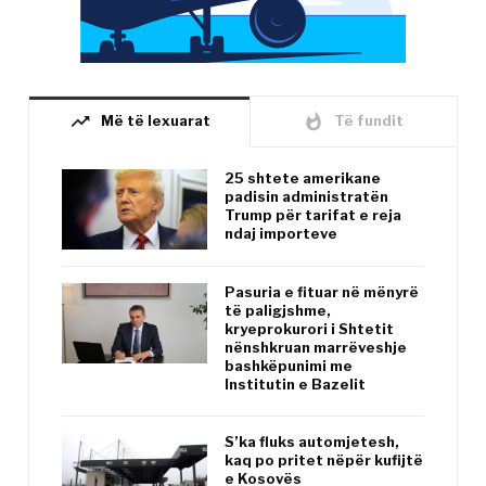
trending_up
whatshot
Më të lexuarat
Të fundit
25 shtete amerikane
padisin administratën
Trump për tarifat e reja
ndaj importeve
Pasuria e fituar në mënyrë
të paligjshme,
kryeprokurori i Shtetit
nënshkruan marrëveshje
bashkëpunimi me
Institutin e Bazelit
S’ka fluks automjetesh,
kaq po pritet nëpër kufijtë
e Kosovës