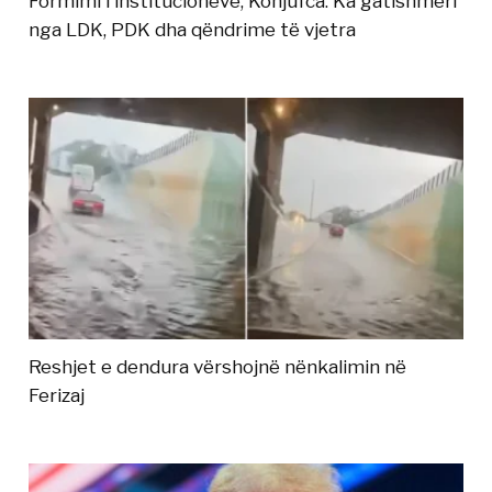
Formimi i institucioneve, Konjufca: Ka gatishmëri
nga LDK, PDK dha qëndrime të vjetra
Reshjet e dendura vërshojnë nënkalimin në
Ferizaj