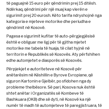
të paguajnë 15 euro për qëndrimin prej 15 ditësh.
Ndërkaq, qëndrimi për një muaj kap vlerën e
sigurimit prej 20 eurosh. Këto tarifa ndryshojnë nga
kategoria e mjeteve motorike dhe periudha e
qëndrimit në Kosovë.
Pagesa e sigurimit kufitar të auto-përgjegjësisë
është e obliguar me ligj për të gjitha mjetet
motorike me tabela të huaja, të cilat hyjnë në
territorin e Republikës së Kosovës. Aty përfshihen
edhe automjetet e diasporës së Kosovës.
Përpjekjet e autoriteteve në Kosovë për
anëtarësim në Këshillin e Byrove Evropiane, që
siguron Kartonin e Gjelbër, po sfidohen nga dy
probleme thelbësore. Së pari, Kosova nuk është
shtet anëtar i Organizatës së Kombeve të
Bashkuara (OKB) dhe së dyti, në Kosovë ka një
numër të madh të automjeteve të paregjistruara, të