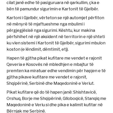
cilat janë edhe të pasiguruara në qarkullim, çka e
bën të pamundur sigurimin e Kartonit të Gjelbër.
Kartoni i Gjelbër, vërteton se një automjet përfiton
në mënyrë të mjaftueshme nga mbulimi i
përgjegjësisë nga sigurimi. Kështu, kur makina
përfshihet në një aksident në territorin e një shteti
ku vlen sistemi i Kartonit të Gjelbër, sigurimi mbulon
koston (e lëndimit, dëmtimit, etj).
Hapen të gjitha pikat kufitare me vendet e rajonit
Qeveria e Kosovës në mbledhjen e mbajtur të
premten ka miratuar edhe vendimin për hapjen e të
gjitha pikave kufitare me vendet e rajonit,
Shqipërinë, Serbinë dhe Maqedoninë e Veriut.
Pikat kufitare që do të hapen janë: Shishtavicë,
Orshuq, Borje me Shqipërinë, Glloboqicë, Stanqiq me
Maqedoninë e Veriu si dhe pika e kalimit kufitar në
Bërnjak me Serbinë.