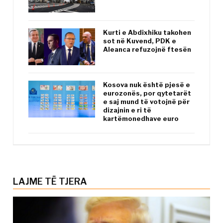
Kurti e Abdixhiku takohen
sot në Kuvend, PDK e
Aleanca refuzojnë ftesën
Kosova nuk është pjesë e
eurozonës, por qytetarët
e saj mund të votojnë për
dizajnin e ri të
kartëmonedhave euro
LAJME TË TJERA