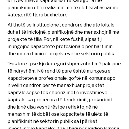
e investimeve kapitale është kategoria me
planifikimin dhe realizimin më të ulët, krahasuar më
kategoritë tjera buxhetore.
Ai thotë se institucionet qendrore dhe ato lokale
duhet të iniciojnë, planifikojnë dhe menaxhojnë me
projekte të tilla. Por, në këtë fushë, sipas tij,
mungojnë kapacitete profesionale për hartimin
dhe menaxhimin e projekteve në sektorin publik.
“Faktorët pse kjo kategori shpenzohet më pak janë
të ndryshëm. Në rend të parë është mungesa e
kapaciteteve profesionale, qoftë në komuna apo
nivelin qendror, për të menaxhuar projektet
kapitale sepse tek shpenzimet e investimeve
kapitale, ka procedura të tenderimit, prokurimit
dhe janë disa vështirësi që reflektojnë në
menaxhim të dobët ose kapacitete të ulëta të
planifikimit në sektorin publik sa i përket
investimeve kapitale”, tha Thaqi për Radion Evropa