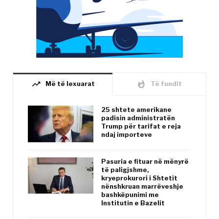
trending_up
whatshot
Më të lexuarat
Të fundit
25 shtete amerikane
padisin administratën
Trump për tarifat e reja
ndaj importeve
Pasuria e fituar në mënyrë
të paligjshme,
kryeprokurori i Shtetit
nënshkruan marrëveshje
bashkëpunimi me
Institutin e Bazelit