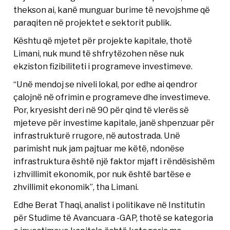
thekson ai, kanë munguar burime të nevojshme që
paraqiten në projektet e sektorit publik.
Kështu që mjetet për projekte kapitale, thotë
Limani, nuk mund të shfrytëzohen nëse nuk
ekziston fizibiliteti i programeve investimeve.
“Unë mendoj se niveli lokal, por edhe ai qendror
çalojnë në ofrimin e programeve dhe investimeve.
Por, kryesisht deri në 90 për qind të vlerës së
mjeteve për investime kapitale, janë shpenzuar për
infrastrukturë rrugore, në autostrada. Unë
parimisht nuk jam pajtuar me këtë, ndonëse
infrastruktura është një faktor mjaft i rëndësishëm
i zhvillimit ekonomik, por nuk është bartëse e
zhvillimit ekonomik”, tha Limani.
Edhe Berat Thaqi, analist i politikave në Institutin
për Studime të Avancuara -GAP, thotë se kategoria