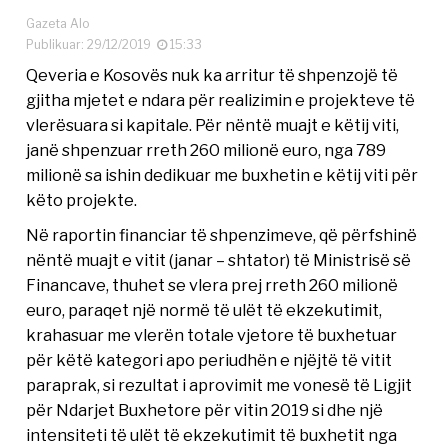
Gazeta Alo
Publikuar: 29/12/2019
15:33
Qeveria e Kosovës nuk ka arritur të shpenzojë të
gjitha mjetet e ndara për realizimin e projekteve të
vlerësuara si kapitale. Për nëntë muajt e këtij viti,
janë shpenzuar rreth 260 milionë euro, nga 789
milionë sa ishin dedikuar me buxhetin e këtij viti për
këto projekte.
Në raportin financiar të shpenzimeve, që përfshinë
nëntë muajt e vitit (janar – shtator) të Ministrisë së
Financave, thuhet se vlera prej rreth 260 milionë
euro, paraqet një normë të ulët të ekzekutimit,
krahasuar me vlerën totale vjetore të buxhetuar
për këtë kategori apo periudhën e njëjtë të vitit
paraprak, si rezultat i aprovimit me vonesë të Ligjit
për Ndarjet Buxhetore për vitin 2019 si dhe një
intensiteti të ulët të ekzekutimit të buxhetit nga