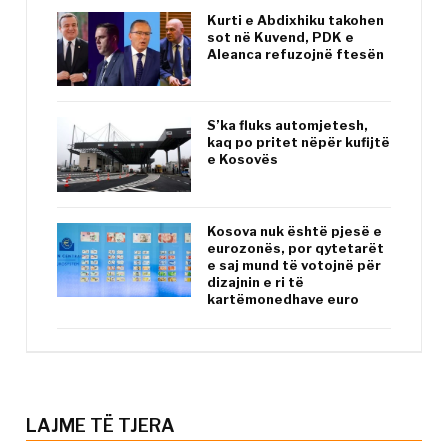
Kurti e Abdixhiku takohen
sot në Kuvend, PDK e
Aleanca refuzojnë ftesën
S’ka fluks automjetesh,
kaq po pritet nëpër kufijtë
e Kosovës
Kosova nuk është pjesë e
eurozonës, por qytetarët
e saj mund të votojnë për
dizajnin e ri të
kartëmonedhave euro
LAJME TË TJERA