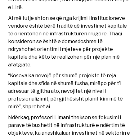
e Lirë.
Ai më tutje shton se që nga krijimi i institucioneve
vendore është bërë traditë që investimet kapitale
të orientohen në infrastrukturën rrugore. Thaqi
konsideron se është e domosdoshme të
ndryshohet orientimi i mjeteve për projekte
kapitale dhe këto të realizohen për një plan më
afatgjatë.
“Kosova ka nevojë për shumë projekte të reja
kapitale dhe sfida në shumë fusha, mirëpo për t’i
adresuar të gjitha ato, nevojitet një nivel i
profesionalizimit, përgjithësisht planifikim më të
mirë”, shprehet ai.
Ndërkaq, profesori Limani thekson se fokusimi i
parave të buxhetit në infrastrukturë e ndërtim të
objekteve, ka anashkaluar investimet në sektorin e