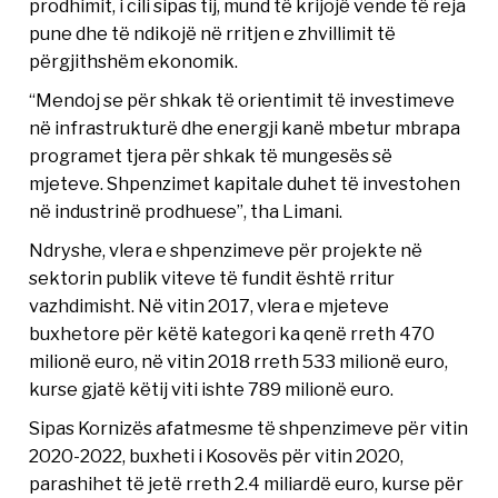
prodhimit, i cili sipas tij, mund të krijojë vende të reja
pune dhe të ndikojë në rritjen e zhvillimit të
përgjithshëm ekonomik.
“Mendoj se për shkak të orientimit të investimeve
në infrastrukturë dhe energji kanë mbetur mbrapa
programet tjera për shkak të mungesës së
mjeteve. Shpenzimet kapitale duhet të investohen
në industrinë prodhuese”, tha Limani.
Ndryshe, vlera e shpenzimeve për projekte në
sektorin publik viteve të fundit është rritur
vazhdimisht. Në vitin 2017, vlera e mjeteve
buxhetore për këtë kategori ka qenë rreth 470
milionë euro, në vitin 2018 rreth 533 milionë euro,
kurse gjatë këtij viti ishte 789 milionë euro.
Sipas Kornizës afatmesme të shpenzimeve për vitin
2020-2022, buxheti i Kosovës për vitin 2020,
parashihet të jetë rreth 2.4 miliardë euro, kurse për