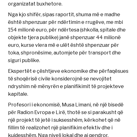
organizatat buxhetore.
Nga kjo shifër, sipas raportit, shuma më e madhe
është shpenzuar për ndërtimin e rrugëve, me mbi
154 milionë euro, për ndërtesa (shkolla, spitale dhe
objekte tjera publike) janë shpenzuar 44 milionë
euro, kurse vlera më e ulët është shpenzuar për
toka, shpronësime, automjete për transport dhe
siguri publike.
Ekspertët e çështjeve ekonomike dhe përfaqësues
të shoqërisë civile konsiderojnë se nevojitet
ndryshim në mënyrën e planifikimit të projekteve
kapitale.
Profesori i ekonomisë, Musa Limani, në një bisedë
për Radion Evropa e Lirë, thotë se si parakusht që
një projekt të jetë i suksesshëm, kërkohet që në
fillim të realizohet një planifikim efektiv dhe i
kujdesshëm. Nga niveli lokal dhe ai qendror,