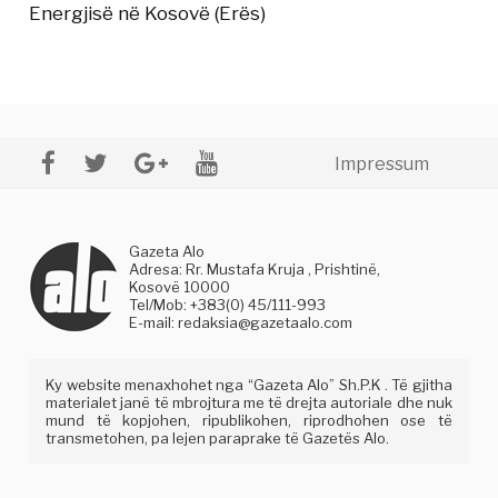
Energjisë në Kosovë (Erës)
Impressum
Gazeta Alo
Adresa: Rr. Mustafa Kruja , Prishtinë,
Kosovë 10000
Tel/Mob: +383(0) 45/111-993
E-mail:
redaksia@gazetaalo.com
Ky website menaxhohet nga “Gazeta Alo” Sh.P.K . Të gjitha
materialet janë të mbrojtura me të drejta autoriale dhe nuk
mund të kopjohen, ripublikohen, riprodhohen ose të
transmetohen, pa lejen paraprake të Gazetës Alo.