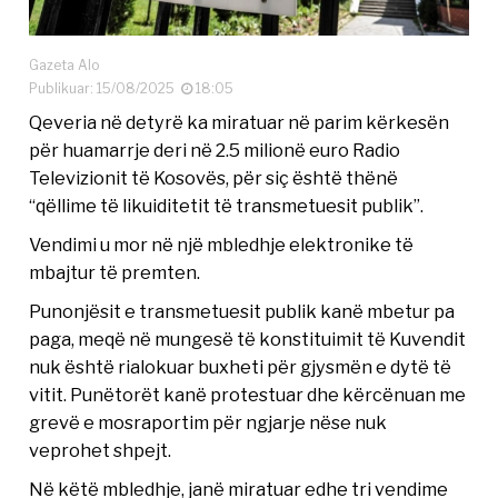
Gazeta Alo
Publikuar: 15/08/2025
18:05
Qeveria në detyrë ka miratuar në parim kërkesën
për huamarrje deri në 2.5 milionë euro Radio
Televizionit të Kosovës, për siç është thënë
“qëllime të likuiditetit të transmetuesit publik”.
Vendimi u mor në një mbledhje elektronike të
mbajtur të premten.
Punonjësit e transmetuesit publik kanë mbetur pa
paga, meqë në mungesë të konstituimit të Kuvendit
nuk është rialokuar buxheti për gjysmën e dytë të
vitit. Punëtorët kanë protestuar dhe kërcënuan me
grevë e mosraportim për ngjarje nëse nuk
veprohet shpejt.
Në këtë mbledhje, janë miratuar edhe tri vendime