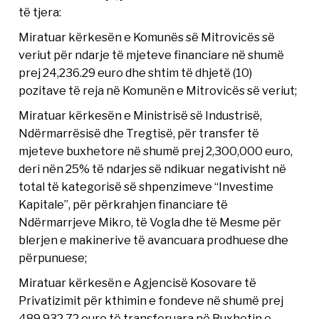
të tjera:
Miratuar kërkesën e Komunës së Mitrovicës së
veriut për ndarje të mjeteve financiare në shumë
prej 24,236.29 euro dhe shtim të dhjetë (10)
pozitave të reja në Komunën e Mitrovicës së veriut;
Miratuar kërkesën e Ministrisë së Industrisë,
Ndërmarrësisë dhe Tregtisë, për transfer të
mjeteve buxhetore në shumë prej 2,300,000 euro,
deri nën 25% të ndarjes së ndikuar negativisht në
total të kategorisë së shpenzimeve “Investime
Kapitale”, për përkrahjen financiare të
Ndërmarrjeve Mikro, të Vogla dhe të Mesme për
blerjen e makinerive të avancuara prodhuese dhe
përpunuese;
Miratuar kërkesën e Agjencisë Kosovare të
Privatizimit për kthimin e fondeve në shumë prej
489,932.72 euro të transferuara në Buxhetin e