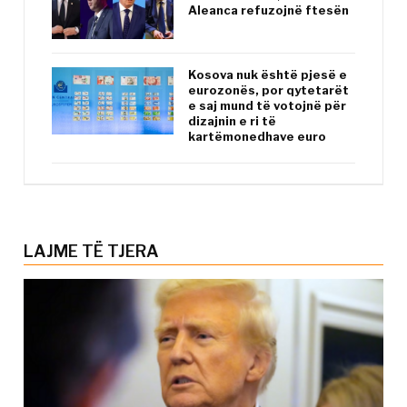
Aleanca refuzojnë ftesën
Kosova nuk është pjesë e
eurozonës, por qytetarët
e saj mund të votojnë për
dizajnin e ri të
kartëmonedhave euro
LAJME TË TJERA