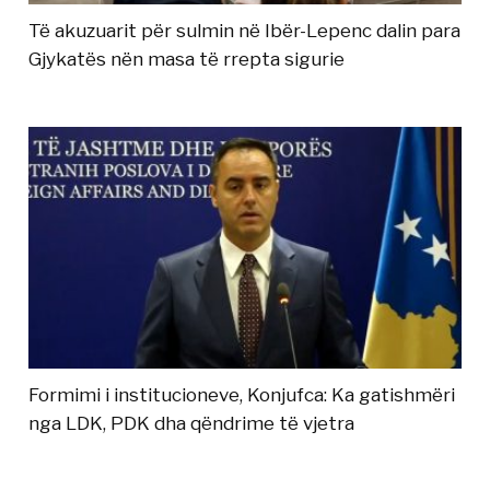
Të akuzuarit për sulmin në Ibër-Lepenc dalin para
Gjykatës nën masa të rrepta sigurie
Formimi i institucioneve, Konjufca: Ka gatishmëri
nga LDK, PDK dha qëndrime të vjetra