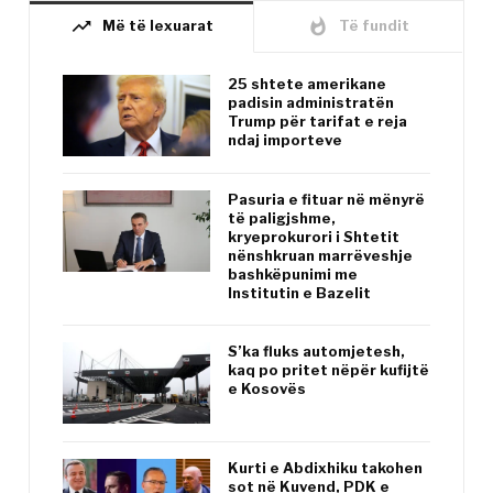
trending_up
whatshot
Më të lexuarat
Të fundit
25 shtete amerikane
padisin administratën
Trump për tarifat e reja
ndaj importeve
Pasuria e fituar në mënyrë
të paligjshme,
kryeprokurori i Shtetit
nënshkruan marrëveshje
bashkëpunimi me
Institutin e Bazelit
S’ka fluks automjetesh,
kaq po pritet nëpër kufijtë
e Kosovës
Kurti e Abdixhiku takohen
sot në Kuvend, PDK e