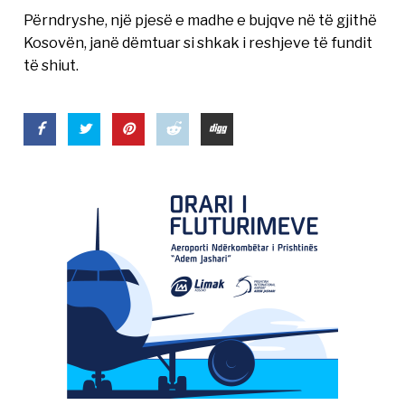
Përndryshe, një pjesë e madhe e bujqve në të gjithë
Kosovën, janë dëmtuar si shkak i reshjeve të fundit
të shiut.