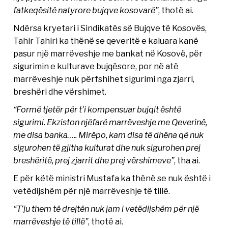
fatkeqësitë natyrore bujqve kosovarë”
, thotë ai.
Ndërsa kryetari i Sindikatës së Bujqve të Kosovës,
Tahir Tahiri ka thënë se qeveritë e kaluara kanë
pasur një marrëveshje me bankat në Kosovë, për
sigurimin e kulturave bujqësore, por në atë
marrëveshje nuk përfshihet sigurimi nga zjarri,
breshëri dhe vërshimet.
“Formë tjetër për t’i kompensuar bujqit është
sigurimi. Ekziston njëfarë marrëveshje me Qeverinë,
me disa banka….. Mirëpo, kam disa të dhëna që nuk
sigurohen të gjitha kulturat dhe nuk sigurohen prej
breshëritë, prej zjarrit dhe prej vërshimeve”
, tha ai.
E për këtë ministri Mustafa ka thënë se nuk është i
vetëdijshëm për një marrëveshje të tillë.
“T’ju them të drejtën nuk jam i vetëdijshëm për një
marrëveshje të tillë”
, thotë ai.