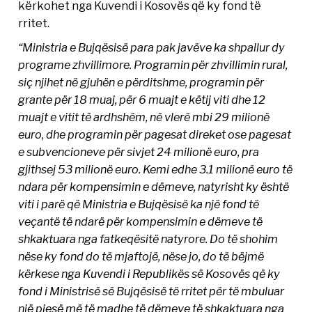
kërkohet nga Kuvendi i Kosovës që ky fond të
rritet.
“Ministria e Bujqësisë para pak javëve ka shpallur dy
programe zhvillimore. Programin për zhvillimin rural,
siç njihet në gjuhën e përditshme, programin për
grante për 18 muaj, për 6 muajt e këtij viti dhe 12
muajt e vitit të ardhshëm, në vlerë mbi 29 milionë
euro, dhe programin për pagesat direket ose pagesat
e subvencioneve për sivjet 24 milionë euro, pra
gjithsej 53 milionë euro. Kemi edhe 3.1 milionë euro të
ndara për kompensimin e dëmeve, natyrisht ky është
viti i parë që Ministria e Bujqësisë ka një fond të
veçantë të ndarë për kompensimin e dëmeve të
shkaktuara nga fatkeqësitë natyrore. Do të shohim
nëse ky fond do të mjaftojë, nëse jo, do të bëjmë
kërkese nga Kuvendi i Republikës së Kosovës që ky
fond i Ministrisë së Bujqësisë të rritet për të mbuluar
një pjesë më të madhe të dëmeve të shkaktuara nga