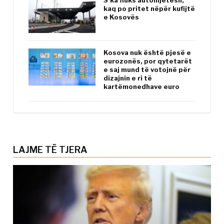
kaq po pritet nëpër kufijtë
e Kosovës
Kosova nuk është pjesë e
eurozonës, por qytetarët
e saj mund të votojnë për
dizajnin e ri të
kartëmonedhave euro
LAJME TË TJERA