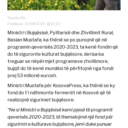
Gazeta Alo
Publikuar: 10/08/2020
10:23
Ministri i Bujqësisë, Pylltarisë dhe Zhvillimit Rural,
Besian Mustafa, ka thënë se po punojnë që në
programin qeverisës 2020-2023, ta kenë fondin që
do të siguronte kulturat bujqësore, derisa ka
treguar se nëpërmjet programeve zhvillimore,
bujqit do të kenë mundësi të përfitojnë nga fondi
prej 53 milionë eurosh.
Ministri Mustafa për KosovaPress, ka thënë se ky
fond do t’i ndihmonte fermerët në Kosovë që të
realizojnë sigurimet bujqësore.
“Ne si Ministri e Bujqësisë kemi pjesë të programit
qeverisës 2020-2023, të themelojmë një fond për
sigurimin e kulturave bujqësore, jemi duke punuar