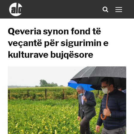
Qeveria synon fond të
veçantë për sigurimin e
kulturave bujqësore