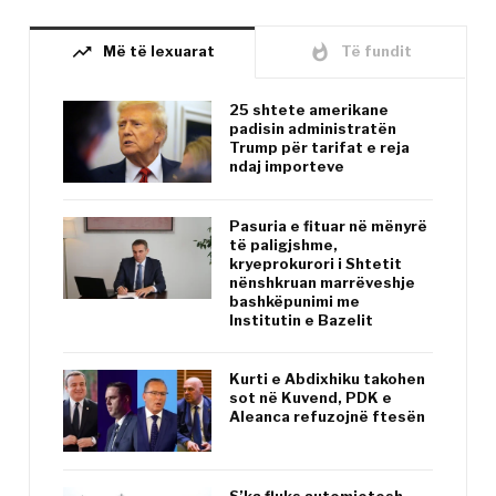
trending_up
whatshot
Më të lexuarat
Të fundit
25 shtete amerikane
padisin administratën
Trump për tarifat e reja
ndaj importeve
Pasuria e fituar në mënyrë
të paligjshme,
kryeprokurori i Shtetit
nënshkruan marrëveshje
bashkëpunimi me
Institutin e Bazelit
Kurti e Abdixhiku takohen
sot në Kuvend, PDK e
Aleanca refuzojnë ftesën
S’ka fluks automjetesh,