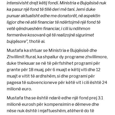
intensivisht drejt këtij fondi. Ministria e Bujqësisë nuk
ka pasur një fond të tillë deri më tani. Jemi duke
punuar aktualisht edhe me donatorët, në aspektin
ligjor dhe në atë financiar të ndërtojmë një fond të
vetë qëndrueshëm financiar, i cili iu ndihmon
fermerëve kosovarë që të realizojnë sigurimet
bujqësore”,
thotë ai.
Mustafa ka shtuar se Ministria e Bujqësisë dhe
Zhvillimit Rural, ka shpallur dy programe zhvillimore,
duke theksuar se në të përfshihet programi për
grante për 18 muaj, për 6 muajt e këtij viti dhe 12
muajt e vitit të ardhshëm, si dhe programi për
pagesa të subvencioneve për këtë vit i cili është 24
milionë euro.
Mustafa tha se është ndarë edhe një fond prej 3.1
milionë eurosh për kompensimin e dëmeve dhe
nëse nuk është i mjaftueshëm, atëherë do të