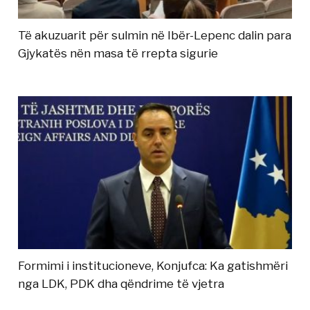
Të akuzuarit për sulmin në Ibër-Lepenc dalin para
Gjykatës nën masa të rrepta sigurie
Formimi i institucioneve, Konjufca: Ka gatishmëri
nga LDK, PDK dha qëndrime të vjetra