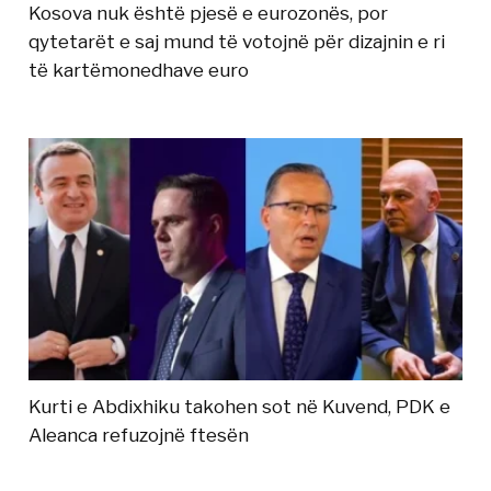
Kosova nuk është pjesë e eurozonës, por
qytetarët e saj mund të votojnë për dizajnin e ri
të kartëmonedhave euro
Kurti e Abdixhiku takohen sot në Kuvend, PDK e
Aleanca refuzojnë ftesën