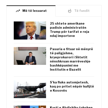
trending_up
whatshot
Më të lexuarat
Të fundit
25 shtete amerikane
padisin administratën
Trump për tarifat e reja
ndaj importeve
Pasuria e fituar në mënyrë
të paligjshme,
kryeprokurori i Shtetit
nënshkruan marrëveshje
bashkëpunimi me
Institutin e Bazelit
S’ka fluks automjetesh,
kaq po pritet nëpër kufijtë
e Kosovës
Kurti e Abdixhiku takohen