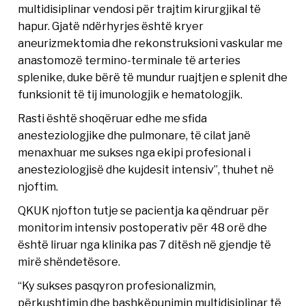
multidisiplinar vendosi për trajtim kirurgjikal të
hapur. Gjatë ndërhyrjes është kryer
aneurizmektomia dhe rekonstruksioni vaskular me
anastomozë termino-terminale të arteries
splenike, duke bërë të mundur ruajtjen e splenit dhe
funksionit të tij imunologjik e hematologjik.
Rasti është shoqëruar edhe me sfida
anesteziologjike dhe pulmonare, të cilat janë
menaxhuar me sukses nga ekipi profesional i
anesteziologjisë dhe kujdesit intensiv”, thuhet në
njoftim.
QKUK njofton tutje se pacientja ka qëndruar për
monitorim intensiv postoperativ për 48 orë dhe
është liruar nga klinika pas 7 ditësh në gjendje të
mirë shëndetësore.
“Ky sukses pasqyron profesionalizmin,
përkushtimin dhe bashkëpunimin multidisiplinar të