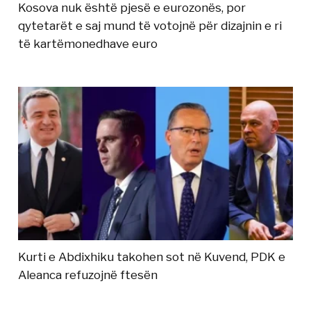
Kosova nuk është pjesë e eurozonës, por
qytetarët e saj mund të votojnë për dizajnin e ri
të kartëmonedhave euro
Kurti e Abdixhiku takohen sot në Kuvend, PDK e
Aleanca refuzojnë ftesën