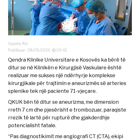
Gazeta Alo
Publikuar: 08/05/2026
09:42
Qendra Klinike Universitare e Kosovës ka bërë të
ditur se në Klinikën e Kirurgjisë Vaskulare është
realizuar me sukses një ndërhyrje komplekse
kirurgjikale për trajtimin e aneurizmës së arteries
splenike tek një paciente 71-vjeçare.
QKUK bën të ditur se aneurizma, me dimension
rreth 7 cm dhe pjesërisht e trombozuar, paraqiste
rrezik të lartë për rupturë dhe gjakderdhje
potencialisht fatale.
“Pas diagnostikimit me angiografi CT (CTA), ekipi