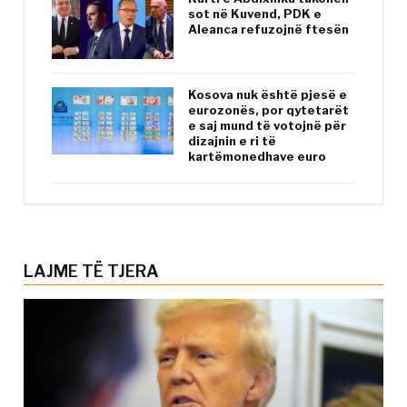
sot në Kuvend, PDK e
Aleanca refuzojnë ftesën
Kosova nuk është pjesë e
eurozonës, por qytetarët
e saj mund të votojnë për
dizajnin e ri të
kartëmonedhave euro
LAJME TË TJERA