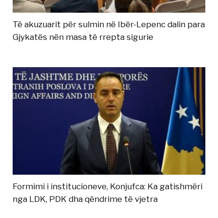
Të akuzuarit për sulmin në Ibër-Lepenc dalin para
Gjykatës nën masa të rrepta sigurie
Formimi i institucioneve, Konjufca: Ka gatishmëri
nga LDK, PDK dha qëndrime të vjetra