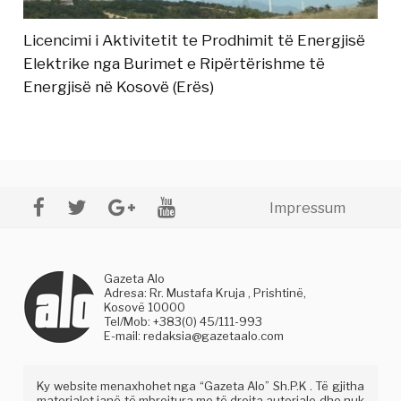
Licencimi i Aktivitetit te Prodhimit të Energjisë
Elektrike nga Burimet e Ripërtërishme të
Energjisë në Kosovë (Erës)
Impressum
Gazeta Alo
Adresa: Rr. Mustafa Kruja , Prishtinë,
Kosovë 10000
Tel/Mob: +383(0) 45/111-993
E-mail:
redaksia@gazetaalo.com
Ky website menaxhohet nga “Gazeta Alo” Sh.P.K . Të gjitha
materialet janë të mbrojtura me të drejta autoriale dhe nuk