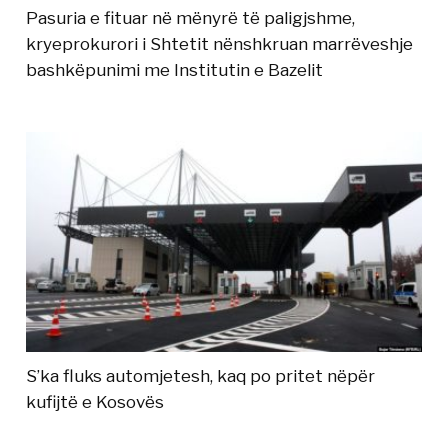
Pasuria e fituar në mënyrë të paligjshme,
kryeprokurori i Shtetit nënshkruan marrëveshje
bashkëpunimi me Institutin e Bazelit
S’ka fluks automjetesh, kaq po pritet nëpër
kufijtë e Kosovës