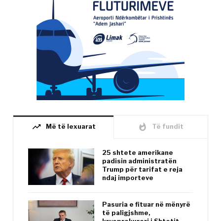
trending_up
whatshot
Më të lexuarat
Të fundit
25 shtete amerikane
padisin administratën
Trump për tarifat e reja
ndaj importeve
Pasuria e fituar në mënyrë
të paligjshme,