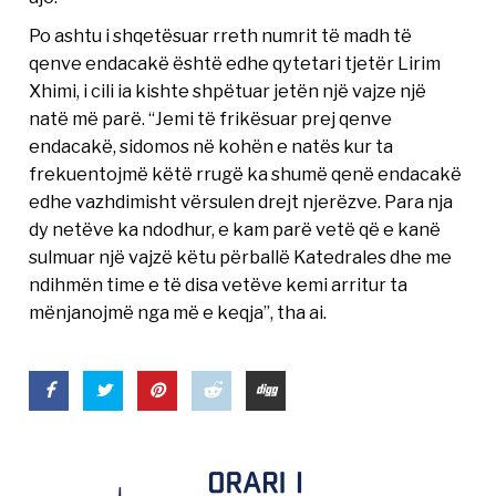
Po ashtu i shqetësuar rreth numrit të madh të
qenve endacakë është edhe qytetari tjetër Lirim
Xhimi, i cili ia kishte shpëtuar jetën një vajze një
natë më parë. “Jemi të frikësuar prej qenve
endacakë, sidomos në kohën e natës kur ta
frekuentojmë këtë rrugë ka shumë qenë endacakë
edhe vazhdimisht vërsulen drejt njerëzve. Para nja
dy netëve ka ndodhur, e kam parë vetë që e kanë
sulmuar një vajzë këtu përballë Katedrales dhe me
ndihmën time e të disa vetëve kemi arritur ta
mënjanojmë nga më e keqja”, tha ai.