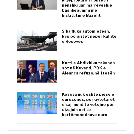
kryeprokurori i Shtetit
nënshkruan marrëveshje
bashkëpunimi me
Institutin e Bazelit
S’ka fluks automjetesh,
kaq po pritet nëpër kufijtë
e Kosovës
Kurti e Abdixhiku takohen
sot në Kuvend, PDK e
Aleanca refuzojnë ftesën
Kosova nuk është pjesë e
eurozonës, por qytetarët
e saj mund të votojnë për
dizajnin e ri të
kartëmonedhave euro