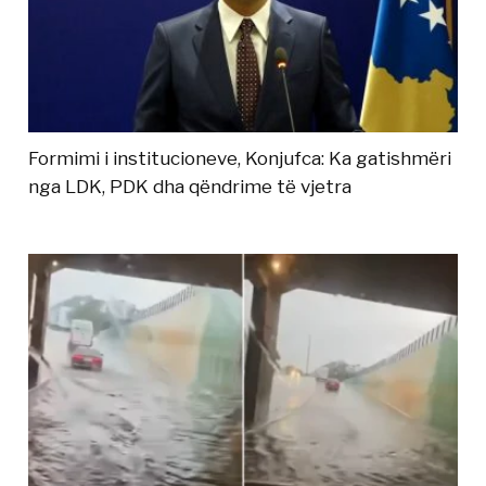
Formimi i institucioneve, Konjufca: Ka gatishmëri
nga LDK, PDK dha qëndrime të vjetra