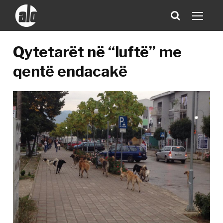
Qytetarët në “luftë” me
qentë endacakë