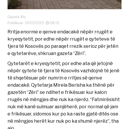
Gazeta Alo
Publikuar: 19/02/2019
08:51
Rritja enorme e qenve endacakë nëpër rrugët e
kryeqytetit, por edhe nëpër rrugët e qyteteve të
tjera të Kosovës po paraqet rrezik serioz për jetën
e qytetarëve, shkruan gazeta “Zëri”.
Qytetarët e kryeqytetit, por edhe ata që jetojnë
nëpër qytete të tjera të Kosovës vazhdojnë të jenë
të shqetësuar për numrin e rritjes së qenve
endacakë. Qytetarja Mirela Berisha ka thënë për
gazetën “Zëri” se ndihet e frikësuar kur kalon
rrugës në mëngjes dhe nuk ka njerëz. “Fatmirësisht
nuk më kanë sulmuar asnjëherë, por normal që jam
e frikësuar, sidomos kur po ka raste gjatë ditës ose
në mëngjes herët kur nuk po ka shumë njerëz”, tha
ajo.