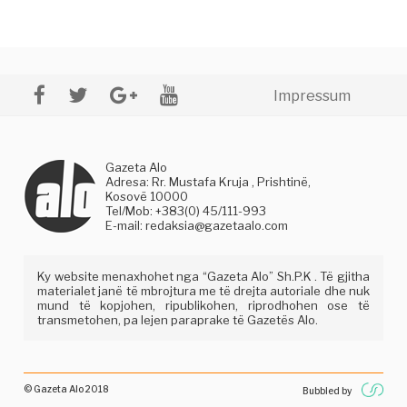
Impressum
Gazeta Alo
Adresa: Rr. Mustafa Kruja , Prishtinë,
Kosovë 10000
Tel/Mob: +383(0) 45/111-993
E-mail:
redaksia@gazetaalo.com
Ky website menaxhohet nga “Gazeta Alo” Sh.P.K . Të gjitha
materialet janë të mbrojtura me të drejta autoriale dhe nuk
mund të kopjohen, ripublikohen, riprodhohen ose të
transmetohen, pa lejen paraprake të Gazetës Alo.
© Gazeta Alo 2018
Bubbled by