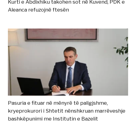
Kurti e Abdixhiku takohen sot në Kuvend, PDK e
Aleanca refuzojnë ftesën
Pasuria e fituar në mënyrë të paligjshme,
kryeprokurori i Shtetit nënshkruan marrëveshje
bashkëpunimi me Institutin e Bazelit