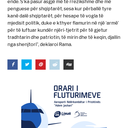
ende. S’ka pasur asgjë më të rrezikshme dhe më
penguese për shqiptarët, sesa kur përballë tyre
kanë dalë shqiptarët, për hesape të vogla të
mjedisit politik, duke e kthyer flamurin në një ‘armë’
për të luftuar kundër njëri-tjetrit për të gjetur
tradhtarin dhe patriotin, të mirin dhe të keqin, djallin
nga shenjtori”, deklaroi Rama.