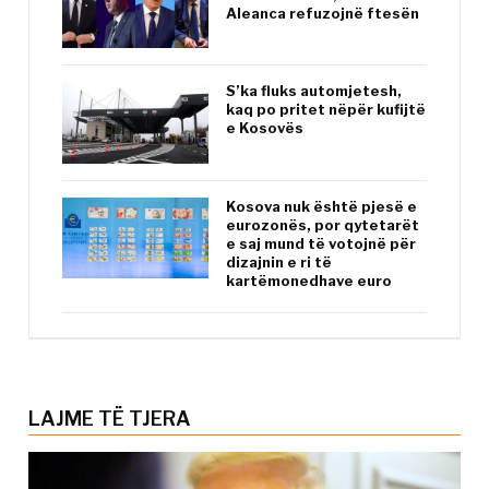
Aleanca refuzojnë ftesën
S’ka fluks automjetesh,
kaq po pritet nëpër kufijtë
e Kosovës
Kosova nuk është pjesë e
eurozonës, por qytetarët
e saj mund të votojnë për
dizajnin e ri të
kartëmonedhave euro
LAJME TË TJERA