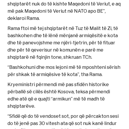
shqiptarët nuk do të kishte Maqedoni të Veriut, e aq
më pak Maqedoni të Veriut në NATO apo BE”,
deklaroi Rama.
Rama ftoi më tej shqiptarët në Tuz të Malit të Zi, të
bashkohen dhe të lënë mënjanë armiqësitë e kota
dhe të panevojshme me njëri-tjetrin, për të fituar
dhe për të qeverisur në komunën e parë me
shqiptarë në fqinjin tone, shkruan TCh.
“Bashkohuni dhe mos lejoni më të mposhteni sërish
për shkak të armiqësive të kota”, tha Rama.
Kryeministri përmendi më pas sfidën historike
përballë së cilës është Kosova, teksa përmendi
edhe atë që e quajti “armikun” më të madh të
shqiptarëve.
“Sfidë që do të vendoset sot, por që përcakton sesi
do të jenë pas 30 vitesh ata që sot nuk kanë lindur