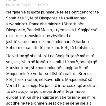
Publikuar: 01/03/2019
12:23
Në fjalën e tij gjatë punimeve të sesionit qendror të
Samitit të Dytë të Diasporës, të zhvilluar nga
kryeministri Rama dhe ministri i Shtetit për
Diasporën, Pandeli Majko, kryeministri i Shqipërisë
e nisi me krahasimin dhe zhvillimet e
jashtëzakonshme që kanë ndodhur në harkun
kohor mes samitit të parë dhe këtij të tanishmit.
“Jo vetëm që shqiptarët në Shqipëri janë më mirë
sot, se ç’ishin në kohën e samitit të parë, por ajo që
konsiderohej si e pamundur për shqiptarët në
Maqedoninë e Veriut, sot është realitet. Brenda
këtij harku kohor, në Kuvendin e Maqedonisë së
Veriut flitet shqip. Ne jemi të interesuar që ai shtet
të ekzistojë, të përparojë drejt integrimeve
euroatlantike dhe shqiptarët atje të jenë më mirë
sot dhe në të ardhmen, sesa ç’kanë qenë dje. Pa