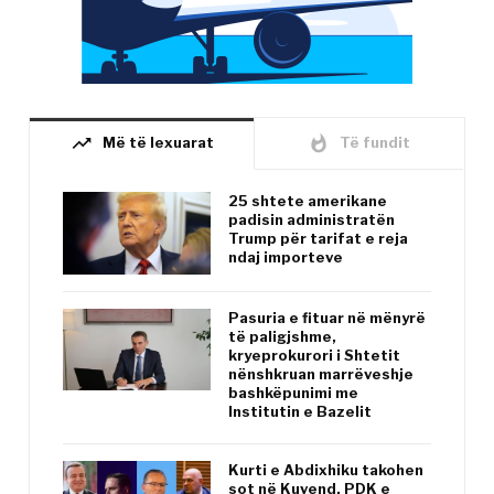
trending_up
whatshot
Më të lexuarat
Të fundit
25 shtete amerikane
padisin administratën
Trump për tarifat e reja
ndaj importeve
Pasuria e fituar në mënyrë
të paligjshme,
kryeprokurori i Shtetit
nënshkruan marrëveshje
bashkëpunimi me
Institutin e Bazelit
Kurti e Abdixhiku takohen
sot në Kuvend, PDK e