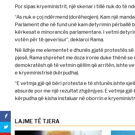
Por sipas kryeministrit, një skenar i tillë nuk do të n
“As nuk e çoj ndërmend (dorëheqjen). Kam një mandat
Parlament dhe në fund unë kam detyrimin përballë b
kërkesat e minorancës parlamentare. I vetmi detyri
votën për të qeverisur”, deklaroi Rama.
Në lidhje me elementet e dhunës gjatë protestës së
pjesë, Rama shprehet me doza ironie duke thënë se në
demokratësh që të vetmin qëllim që arritën, ishte ve
e kryeministrisë (kërpudha).
“E vetmja gjë që bëri protesta e të shtunës ishte sjel
absurde por me një rezultat zhgënjyes. E vetmja gjë k
kërpudha që kisha instaluar në oborrin e kryeminist
LAJME TË TJERA