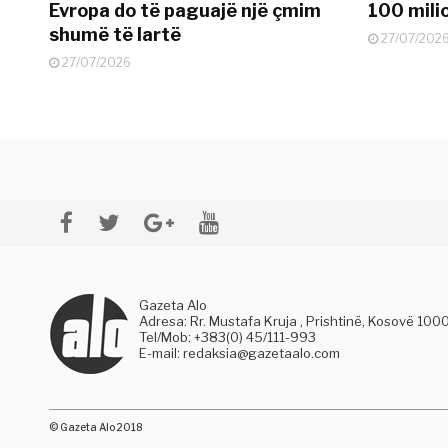
Evropa do të paguajë një çmim
100 mili
shumë të lartë
27/07/202
27/07/2026
Gazeta Alo
Adresa: Rr. Mustafa Kruja , Prishtinë, Kosovë 100
Tel/Mob: +383(0) 45/111-993
E-mail:
redaksia@gazetaalo.com
© Gazeta Alo 2018