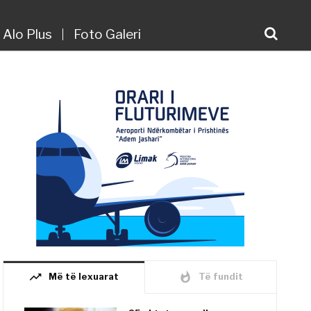
Alo Plus
Foto Galeri
trending_up
whatshot
Më të lexuarat
Të fundit