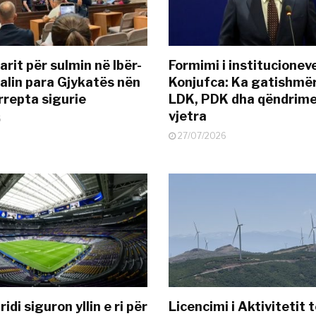
rit për sulmin në Ibër-
Formimi i institucionev
alin para Gjykatës nën
Konjufca: Ka gatishmër
rrepta sigurie
LDK, PDK dha qëndrime
vjetra
6
27/07/2026
idi siguron yllin e ri për
Licencimi i Aktivitetit 