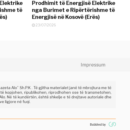
Elektrike
Prodhimit të Energjisë Elektrike
rishme të
nga Burimet e Ripërtërishme të
ës)
Energjisë në Kosovë (Erës)
23/07/2026
Impressum
eta Alo” Sh.P.K . Të gjitha materialet janë të mbrojtura me të
 të kopjohen, ripublikohen, riprodhohen ose të transmetohen,
lo. Në të kundërtën, është shkelje e të drejtave autoriale dhe
e ligjore në fuqi.
Bubbled by