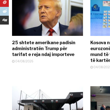
25 shtete amerikane padisin
Kosova n
administratën Trump për
eurozonë
tarifat e reja ndaj importeve
mund të v
të kart
04/08/2026
04/08/202