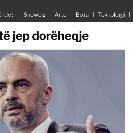
ëndeti
Showbiz
Arte
Bota
Teknologji
të jep dorëheqje