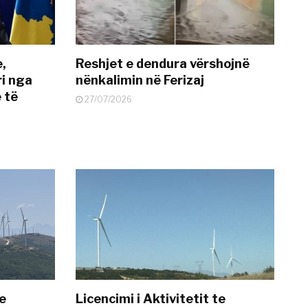
e,
Reshjet e dendura vërshojnë
i nga
nënkalimin në Ferizaj
 të
27/07/2026
te
Licencimi i Aktivitetit te