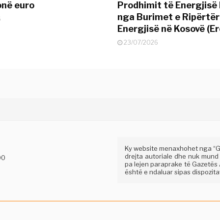
onë euro
Prodhimit të Energjisë 
nga Burimet e Ripërtë
6
Energjisë në Kosovë (Er
23/07/2026
Ky website menaxhohet nga “Gaz
drejta autoriale dhe nuk mund
00
pa lejen paraprake të Gazetës A
është e ndaluar sipas dispozitav