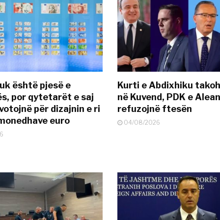
uk është pjesë e
Kurti e Abdixhiku tako
s, por qytetarët e saj
në Kuvend, PDK e Alea
otojnë për dizajnin e ri
refuzojnë ftesën
ëmonedhave euro
04/08/2026
6