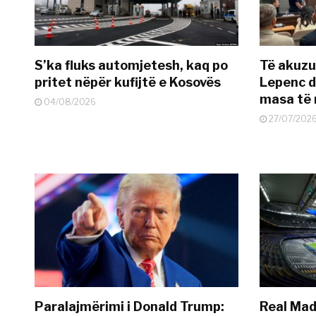
S’ka fluks automjetesh, kaq po
Të akuzua
pritet nëpër kufijtë e Kosovës
Lepenc d
masa të 
04/08/2026
27/07/202
Paralajmërimi i Donald Trump:
Real Madr