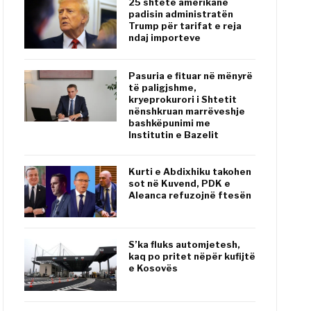
25 shtete amerikane
padisin administratën
Trump për tarifat e reja
ndaj importeve
Pasuria e fituar në mënyrë
të paligjshme,
kryeprokurori i Shtetit
nënshkruan marrëveshje
bashkëpunimi me
Institutin e Bazelit
Kurti e Abdixhiku takohen
sot në Kuvend, PDK e
Aleanca refuzojnë ftesën
S’ka fluks automjetesh,
kaq po pritet nëpër kufijtë
e Kosovës