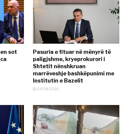
hen sot
Pasuria e fituar në mënyrë të
nca
paligjshme, kryeprokurori i
Shtetit nënshkruan
marrëveshje bashkëpunimi me
Institutin e Bazelit
04/08/2026