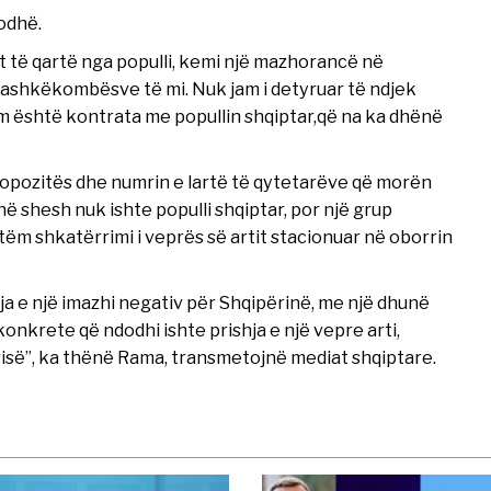
dodhë.
 të qartë nga populli, kemi një mazhorancë në
ashkëkombësve të mi. Nuk jam i detyruar të ndjek
m është kontrata me popullin shqiptar,që na ka dhënë
 opozitës dhe numrin e lartë të qytetarëve që morën
 shesh nuk ishte populli shqiptar, por një grup
tëm shkatërrimi i veprës së artit stacionuar në oborrin
lja e një imazhi negativ për Shqipërinë, me një dhunë
onkrete që ndodhi ishte prishja e një vepre arti,
risë”, ka thënë Rama, transmetojnë mediat shqiptare.