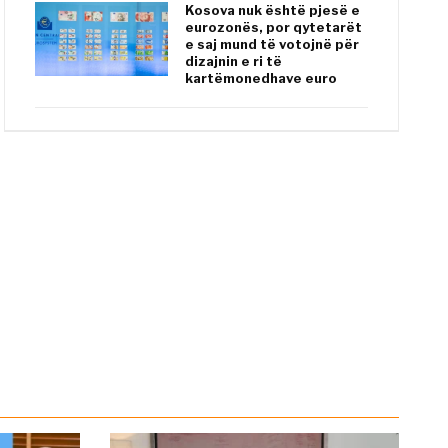
Kosova nuk është pjesë e
eurozonës, por qytetarët
e saj mund të votojnë për
dizajnin e ri të
kartëmonedhave euro