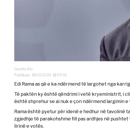
Gazeta Alo
Publikuar: 18/02/2019
09:42
Edi Rama as që e ka ndërmend të largohet nga karrig
Të paktën ky është qëndrimi i vetë kryeministrit, i cil
është shprehur se ai nuk e çon ndërmend largimin e ti
Rama është pyetur për idenë e hedhur në tavolinë ta
zgjedhje të parakohshme fill pas ardhjes në pushtet t
lirinë e votës.