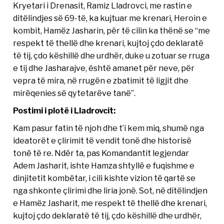
Kryetari i Drenasit, Ramiz Lladrovci, me rastin e
ditëlindjes së 69-të, ka kujtuar me krenari, Heroin e
kombit, Hamëz Jasharin, për të cilin ka thënë se “me
respekt të thellë dhe krenari, kujtoj çdo deklaratë
të tij, çdo këshillë dhe urdhër, duke u zotuar se rruga
e tij dhe Jasharajve, është amanet për neve, për
vepra të mira, në rrugën e zbatimit të ligjit dhe
mirëqenies së qytetarëve tanë”.
Postimi i plotë i Lladrovcit:
Kam pasur fatin të njoh dhe t’i kem miq, shumë nga
ideatorët e çlirimit të vendit tonë dhe historisë
tonë të re. Ndër ta, pas Komandantit legjendar
Adem Jasharit, ishte Hamza shtyllë e fuqishme e
dinjitetit kombëtar, i cili kishte vizion të qartë se
nga shkonte çlirimi dhe liria jonë. Sot, në ditëlindjen
e Hamëz Jasharit, me respekt të thellë dhe krenari,
kujtoj çdo deklaratë të tij, çdo këshillë dhe urdhër,