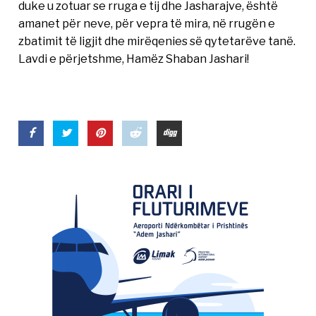
duke u zotuar se rruga e tij dhe Jasharajve, është
amanet për neve, për vepra të mira, në rrugën e
zbatimit të ligjit dhe mirëqenies së qytetarëve tanë.
Lavdi e përjetshme, Hamëz Shaban Jashari!