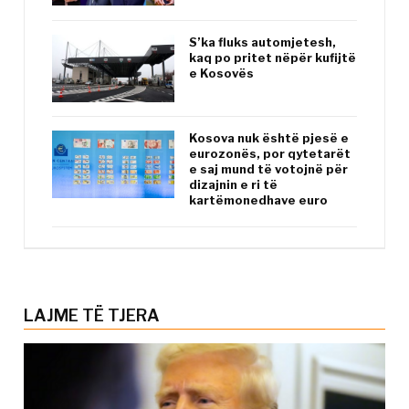
S’ka fluks automjetesh,
kaq po pritet nëpër kufijtë
e Kosovës
Kosova nuk është pjesë e
eurozonës, por qytetarët
e saj mund të votojnë për
dizajnin e ri të
kartëmonedhave euro
LAJME TË TJERA