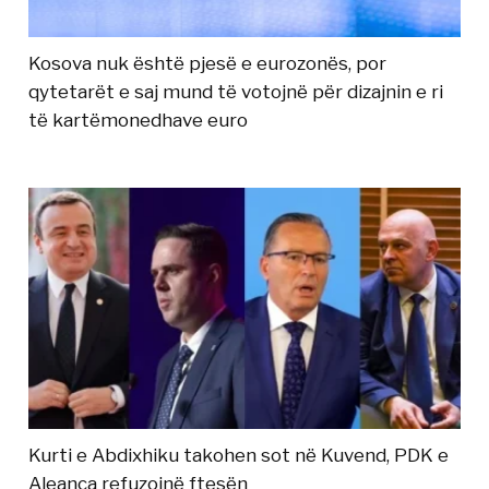
Kosova nuk është pjesë e eurozonës, por
qytetarët e saj mund të votojnë për dizajnin e ri
të kartëmonedhave euro
Kurti e Abdixhiku takohen sot në Kuvend, PDK e
Aleanca refuzojnë ftesën