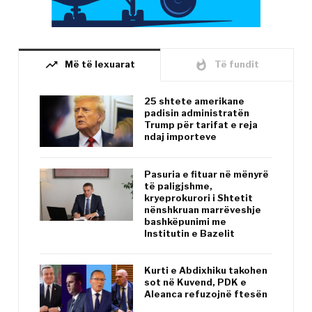
trending_up
whatshot
Më të lexuarat
Të fundit
25 shtete amerikane
padisin administratën
Trump për tarifat e reja
ndaj importeve
Pasuria e fituar në mënyrë
të paligjshme,
kryeprokurori i Shtetit
nënshkruan marrëveshje
bashkëpunimi me
Institutin e Bazelit
Kurti e Abdixhiku takohen
sot në Kuvend, PDK e
Aleanca refuzojnë ftesën