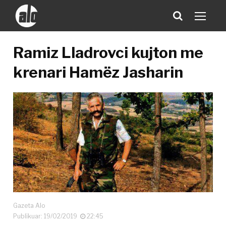
Ramiz Lladrovci kujton me
krenari Hamëz Jasharin
Gazeta Alo
Publikuar: 19/02/2019
22:45