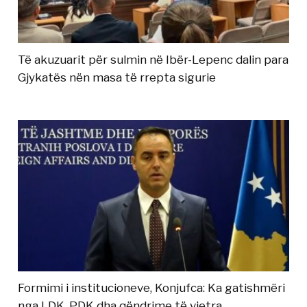
Të akuzuarit për sulmin në Ibër-Lepenc dalin para
Gjykatës nën masa të rrepta sigurie
Formimi i institucioneve, Konjufca: Ka gatishmëri
nga LDK, PDK dha qëndrime të vjetra