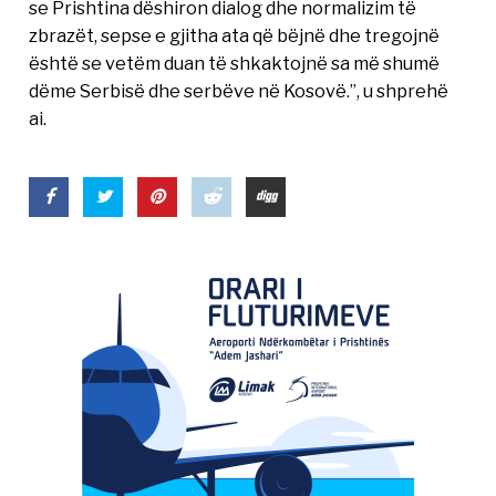
se Prishtina dëshiron dialog dhe normalizim të
zbrazët, sepse e gjitha ata që bëjnë dhe tregojnë
është se vetëm duan të shkaktojnë sa më shumë
dëme Serbisë dhe serbëve në Kosovë.”, u shprehë
ai.