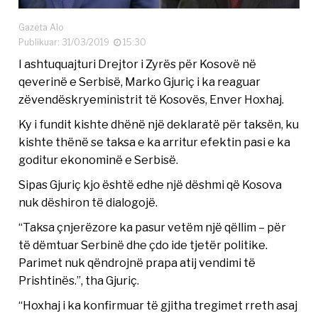
Gazeta Alo
Publikuar: 31/03/2019
15:30
I ashtuquajturi Drejtor i Zyrës për Kosovë në
qeverinë e Serbisë, Marko Gjuriç i ka reaguar
zëvendëskryeministrit të Kosovës, Enver Hoxhaj.
Ky i fundit kishte dhënë një deklaratë për taksën, ku
kishte thënë se taksa e ka arritur efektin pasi e ka
goditur ekonominë e Serbisë.
Sipas Gjuriç kjo është edhe një dëshmi që Kosova
nuk dëshiron të dialogojë.
“Taksa çnjerëzore ka pasur vetëm një qëllim – për
të dëmtuar Serbinë dhe çdo ide tjetër politike.
Parimet nuk qëndrojnë prapa atij vendimi të
Prishtinës.”, tha Gjuriç.
“Hoxhaj i ka konfirmuar të gjitha tregimet rreth asaj