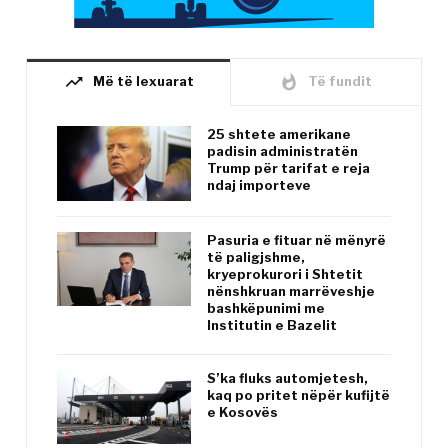
trending_up
whatshot
Më të lexuarat
Të fundit
25 shtete amerikane
padisin administratën
Trump për tarifat e reja
ndaj importeve
Pasuria e fituar në mënyrë
të paligjshme,
kryeprokurori i Shtetit
nënshkruan marrëveshje
bashkëpunimi me
Institutin e Bazelit
S’ka fluks automjetesh,
kaq po pritet nëpër kufijtë
e Kosovës