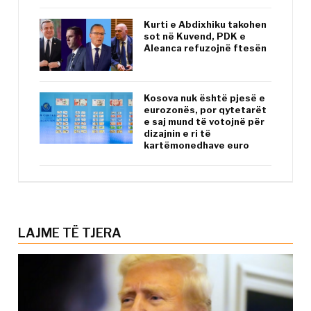
Kurti e Abdixhiku takohen
sot në Kuvend, PDK e
Aleanca refuzojnë ftesën
Kosova nuk është pjesë e
eurozonës, por qytetarët
e saj mund të votojnë për
dizajnin e ri të
kartëmonedhave euro
LAJME TË TJERA