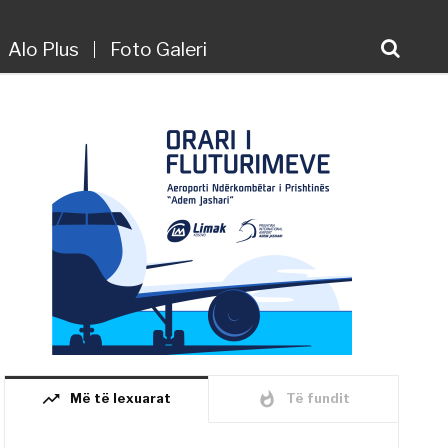
Alo Plus
Foto Galeri
trending_up
whatshot
Më të lexuarat
Të fundit