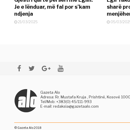
Je e lënduar, më fal por s’kam
sharë pro
ndjenja
menjëher
21/03/2025
05/03/202
Gazeta Alo
Adresa: Rr. Mustafa Kruja , Prishtinë, Kosovë 100
Tel/Mob: +383(0) 45/111-993
E-mail:
redaksia@gazetaalo.com
© Gazeta Alo 2018