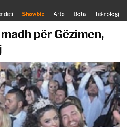
ndeti
Showbiz
Arte
Bota
Teknologji
e madh për Gëzimen,
j