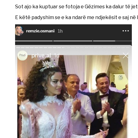
Sot ajo ka kuptuar se fotoja e Gëzimes ka dalur të je
E këtë padyshim se e ka ndarë me ndjekësit e saj në