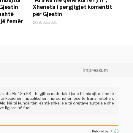
Gjestin
Xheneta i përgjigjet komentit
jashtë
për Gjestin
një femër
28/02/2025
Impressum
eta Alo” Sh.P.K . Të gjitha materialet janë të mbrojtura me të
 të kopjohen, ripublikohen, riprodhohen ose të transmetohen,
lo. Në të kundërtën, është shkelje e të drejtave autoriale dhe
e ligjore në fuqi.
Bubbled by