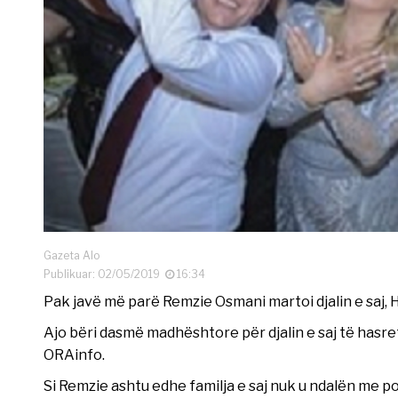
Gazeta Alo
Publikuar: 02/05/2019
16:34
Pak javë më parë Remzie Osmani martoi djalin e saj,
Ajo bëri dasmë madhështore për djalin e saj të hasre
ORAinfo.
Si Remzie ashtu edhe familja e saj nuk u ndalën me po