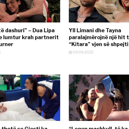
të dashuri” – Dua Lipa
Yll Limani dhe Tayna
e lumtur krah partnerit
paralajmërojnë një hit t
urner
“Kitara” vjen së shpejti
5
09/06/2025
 thotë se Gjesti ka
“Legen mashkull, të ka