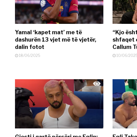
Yamal ‘kapet mat’ me të
“Kjo ësh
dashurën 13 vjet më të vjetër,
shfaqet 
dalin fotot
Callum T
18/06/2025
10/06/202
Gjesti i qartë përsëri me Eglin:
Egli Tako