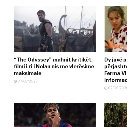
“The Odyssey” mahnit kritikët,
Dy javë p
filmi i ri i Nolan nis me vlerësime
përjasht
maksimale
Ferma VI
informac
07/07/2026
02/06/202