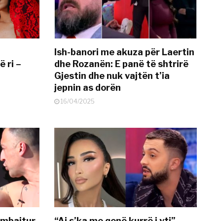
Ish-banori me akuza për Laertin
ë ri –
dhe Rozanën: E panë të shtrirë
Gjestin dhe nuk vajtën t’ia
jepnin as dorën
16/04/2025
 mbajtur
“Ai s’ka me qenë kurrë i yti”,