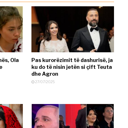
nës, Ola
Pas kurorëzimit të dashurisë, ja
e
ku do të nisin jetën si çift Teuta
dhe Agron
27/07/2025