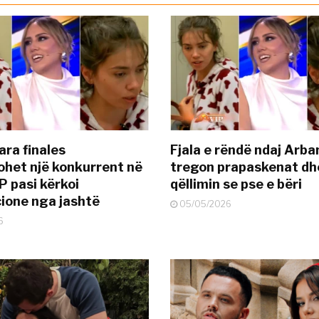
ara finales
Fjala e rëndë ndaj Arba
ohet një konkurrent në
tregon prapaskenat dh
P pasi kërkoi
qëllimin se pse e bëri
ione nga jashtë
05/05/2026
6