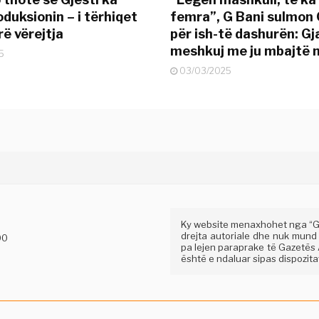
duksionin – i tërhiqet
femra”, G Bani sulmon 
ë vërejtja
për ish-të dashurën: G
meshkuj me ju mbajtë 
5
03/03/2025
Ky website menaxhohet nga “Gaz
drejta autoriale dhe nuk mund
00
pa lejen paraprake të Gazetës A
është e ndaluar sipas dispozitav