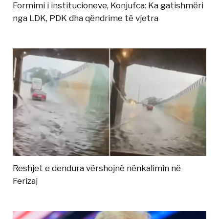
Formimi i institucioneve, Konjufca: Ka gatishmëri
nga LDK, PDK dha qëndrime të vjetra
Reshjet e dendura vërshojnë nënkalimin në
Ferizaj