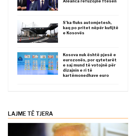
Aleanca refuzojnë ftesën
S’ka fluks automjetesh,
kaq po pritet nëpër kufijtë
e Kosovës
Kosova nuk është pjesë e
eurozonës, por qytetarët
e saj mund të votojnë për
dizajnin e ri të
kartëmonedhave euro
LAJME TË TJERA