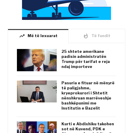
trending_up
whatshot
Më të lexuarat
Të fundit
25 shtete amerikane
padisin administratën
Trump për tarifat e reja
ndaj importeve
Pasuria e fituar në mënyrë
të paligjshme,
kryeprokurori i Shtetit
nënshkruan marrëveshje
bashkëpunimi me
Institutin e Bazelit
Kurti e Abdixhiku takohen
sot në Kuvend, PDK e