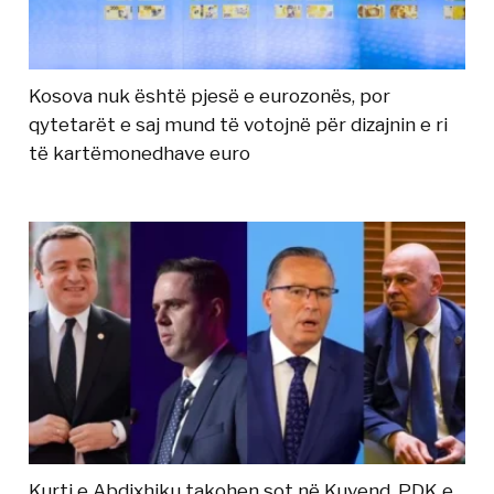
Kosova nuk është pjesë e eurozonës, por
qytetarët e saj mund të votojnë për dizajnin e ri
të kartëmonedhave euro
Kurti e Abdixhiku takohen sot në Kuvend, PDK e