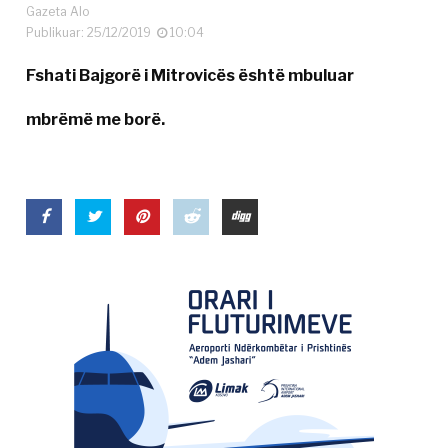
Gazeta Alo
Publikuar: 25/12/2019
10:04
Fshati Bajgorë i Mitrovicës është mbuluar
mbrëmë me borë.