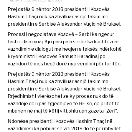
Publikuar: 02/04/2019
08:07
Prej datës 9 nëntor 2018 presidenti i Kosovës
Hashim Thaçi nuk ka zhvilluar asnjë takim me
presidentin e Serbisë Aleksandar Vuçiq në Bruksel.
Procesi i negociatave Kosovë – Serbi ka ngecur
tash e disa muaj. Kjo pasi pala serbe ka kushtëzuar
vazhdimin e dialogut me heqjen e taksës, ndërkohë
kryeministri i Kosovës Ramush Haradinaj po
vazhdon të mos heqë dorë nga vendimi për tarifën.
Prej datës 9 nëntor 2018 presidenti i Kosovës
Hashim Thaçi nuk ka zhvilluar asnjë takim me
presidentin e Serbisë Aleksandar Vuçiq në Bruksel.
Rrjedhimisht vlerësohet se ky proces nuk do të
vazhdojë deri pas zgjedhjeve të BE-së, që pritet të
mbahen në maj të këtij viti, shkruan gazeta “Zëri”.
Ndonëse presidenti i Kosovës Hashim Thaçi në
vazhdimësi ka pohuar se viti 2019 do të përmbyllet