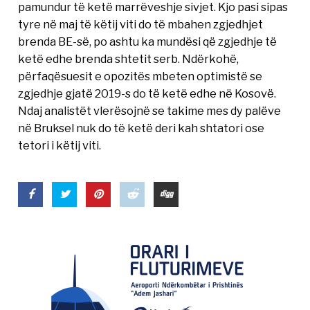
pamundur të ketë marrëveshje sivjet. Kjo pasi sipas
tyre në maj të këtij viti do të mbahen zgjedhjet
brenda BE-së, po ashtu ka mundësi që zgjedhje të
ketë edhe brenda shtetit serb. Ndërkohë,
përfaqësuesit e opozitës mbeten optimistë se
zgjedhje gjatë 2019-s do të ketë edhe në Kosovë.
Ndaj analistët vlerësojnë se takime mes dy palëve
në Bruksel nuk do të ketë deri kah shtatori ose
tetori i këtij viti.