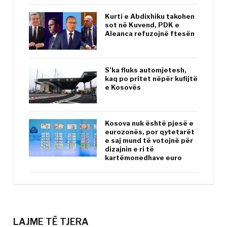
Kurti e Abdixhiku takohen
sot në Kuvend, PDK e
Aleanca refuzojnë ftesën
S’ka fluks automjetesh,
kaq po pritet nëpër kufijtë
e Kosovës
Kosova nuk është pjesë e
eurozonës, por qytetarët
e saj mund të votojnë për
dizajnin e ri të
kartëmonedhave euro
LAJME TË TJERA