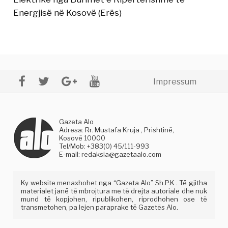
Energjisë në Kosovë (Erës)
Impressum
Gazeta Alo
Adresa: Rr. Mustafa Kruja , Prishtinë,
Kosovë 10000
Tel/Mob: +383(0) 45/111-993
E-mail:
redaksia@gazetaalo.com
Ky website menaxhohet nga “Gazeta Alo” Sh.P.K . Të gjitha
materialet janë të mbrojtura me të drejta autoriale dhe nuk
mund të kopjohen, ripublikohen, riprodhohen ose të
transmetohen, pa lejen paraprake të Gazetës Alo.