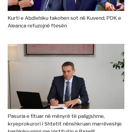
Kurti e Abdixhiku takohen sot në Kuvend, PDK e
Aleanca refuzojnë ftesën
Pasuria e fituar në mënyrë të paligjshme,
kryeprokurori i Shtetit nënshkruan marrëveshje
bashkëpunimi me Institutin e Bazelit