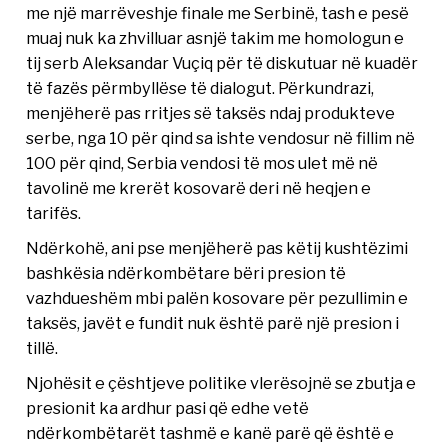
me një marrëveshje finale me Serbinë, tash e pesë
muaj nuk ka zhvilluar asnjë takim me homologun e
tij serb Aleksandar Vuçiq për të diskutuar në kuadër
të fazës përmbyllëse të dialogut. Përkundrazi,
menjëherë pas rritjes së taksës ndaj produkteve
serbe, nga 10 për qind sa ishte vendosur në fillim në
100 për qind, Serbia vendosi të mos ulet më në
tavolinë me krerët kosovarë deri në heqjen e
tarifës.
Ndërkohë, ani pse menjëherë pas këtij kushtëzimi
bashkësia ndërkombëtare bëri presion të
vazhdueshëm mbi palën kosovare për pezullimin e
taksës, javët e fundit nuk është parë një presion i
tillë.
Njohësit e çështjeve politike vlerësojnë se zbutja e
presionit ka ardhur pasi që edhe vetë
ndërkombëtarët tashmë e kanë parë që është e