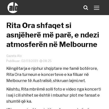
Rita Ora shfaqet si
asnjëherë më parë, e ndezi
atmosferën në Melbourne
Gazeta Alo
Publikuar: 02/03/2019
08:25
Këngëtarja e njohur shqiptare me famë botërore,
Rita Ora turneun e koncerteve e ka filluar në
Melbourne të Australisë, shkruan lajmi.net.
Kështu, Rita mbrëmë solli foto e video nga koncerti
i saj i cili shihet se është i mbushur plot me fansat e
shumtë që ka.