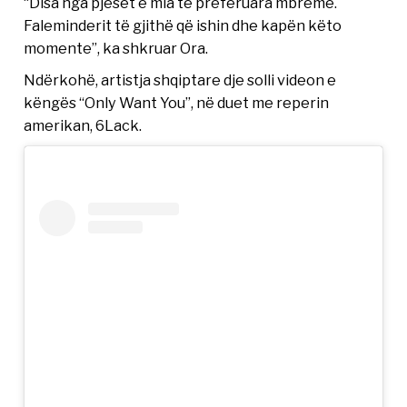
“Disa nga pjesët e mia të preferuara mbrëmë.
Faleminderit të gjithë që ishin dhe kapën këto
momente”, ka shkruar Ora.
Ndërkohë, artistja shqiptare dje solli videon e
këngës “Only Want You”, në duet me reperin
amerikan, 6Lack.