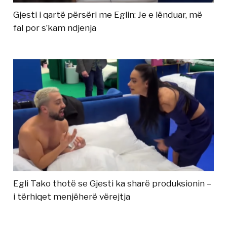
Gjesti i qartë përsëri me Eglin: Je e lënduar, më
fal por s’kam ndjenja
Egli Tako thotë se Gjesti ka sharë produksionin –
i tërhiqet menjëherë vërejtja