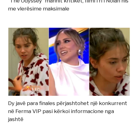
“The Odyssey” mahnit kritikët, filmi i ri i Nolan nis
me vlerësime maksimale
Dy javë para finales përjashtohet një konkurrent
në Ferma VIP pasi kërkoi informacione nga
jashtë