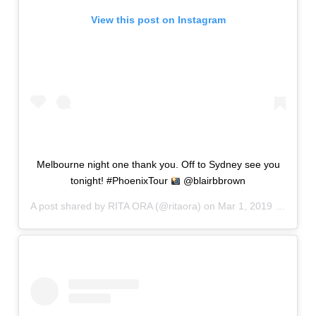
View this post on Instagram
Melbourne night one thank you. Off to Sydney see you
tonight! #PhoenixTour
@blairbbrown
A post shared by
RITA ORA
(@ritaora) on
Mar 1, 2019 at 3:57pm PST