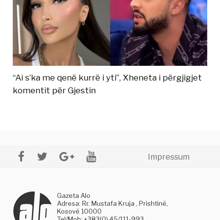
“Ai s’ka me qenë kurrë i yti”, Xheneta i përgjigjet
komentit për Gjestin
Impressum
Gazeta Alo
Adresa: Rr. Mustafa Kruja , Prishtinë,
Kosovë 10000
Tel/Mob: +383(0) 45/111-993