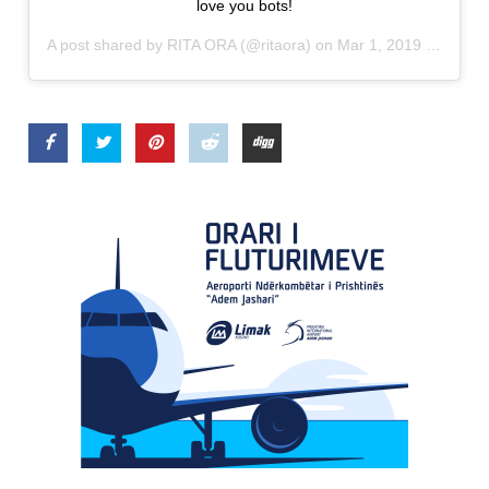
love you bots!
A post shared by
RITA ORA
(@ritaora) on
Mar 1, 2019 at 9:58pm PST