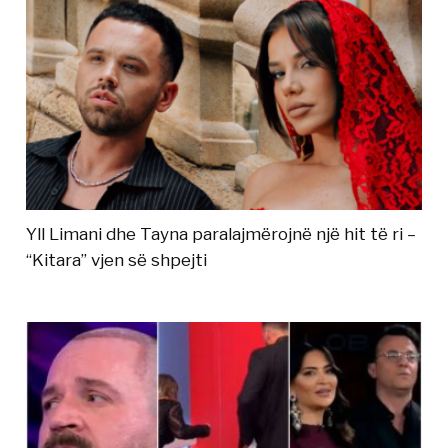
Yll Limani dhe Tayna paralajmërojnë një hit të ri –
“Kitara” vjen së shpejti