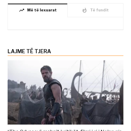
trending_up
whatshot
Më të lexuarat
Të fundit
LAJME TË TJERA