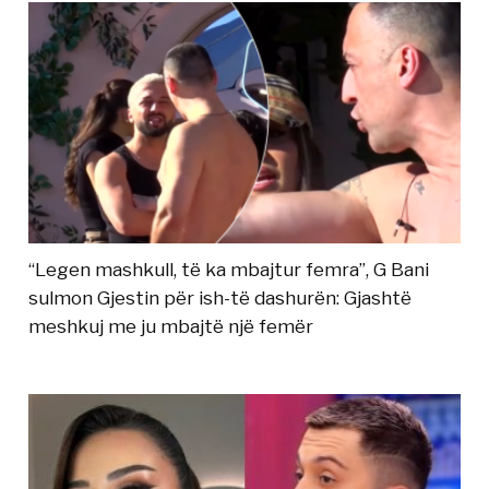
“Legen mashkull, të ka mbajtur femra”, G Bani
sulmon Gjestin për ish-të dashurën: Gjashtë
meshkuj me ju mbajtë një femër