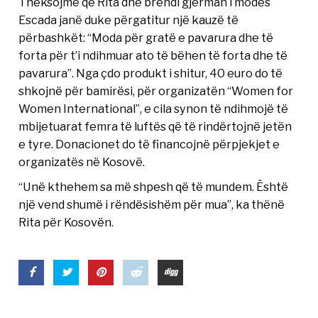
Theksojmë që Rita dhe brendi gjerman i modës
Escada janë duke përgatitur një kauzë të
përbashkët: “Moda për gratë e pavarura dhe të
forta për t’i ndihmuar ato të bëhen të forta dhe të
pavarura”. Nga çdo produkt i shitur, 40 euro do të
shkojnë për bamirësi, për organizatën “Women for
Women International”, e cila synon të ndihmojë të
mbijetuarat femra të luftës që të rindërtojnë jetën
e tyre. Donacionet do të financojnë përpjekjet e
organizatës në Kosovë.
“Unë kthehem sa më shpesh që të mundem. Është
një vend shumë i rëndësishëm për mua”, ka thënë
Rita për Kosovën.