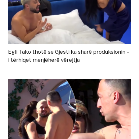
Egli Tako thotë se Gjesti ka sharë produksionin –
i tërhiqet menjëherë vërejtja