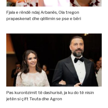
Fjala e rëndë ndaj Arbanës, Ola tregon
prapaskenat dhe qëllimin se pse e bëri
Pas kurorëzimit të dashurisë, ja ku do të nisin
jetën si çift Teuta dhe Agron