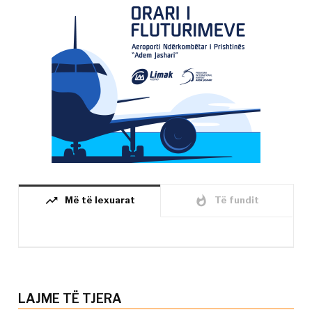
trending_up
whatshot
Më të lexuarat
Të fundit
LAJME TË TJERA