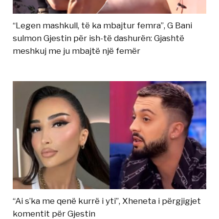
“Legen mashkull, të ka mbajtur femra”, G Bani
sulmon Gjestin për ish-të dashurën: Gjashtë
meshkuj me ju mbajtë një femër
“Ai s’ka me qenë kurrë i yti”, Xheneta i përgjigjet
komentit për Gjestin