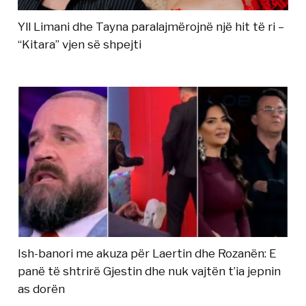
Yll Limani dhe Tayna paralajmërojnë një hit të ri –
“Kitara” vjen së shpejti
Ish-banori me akuza për Laertin dhe Rozanën: E
panë të shtrirë Gjestin dhe nuk vajtën t’ia jepnin
as dorën