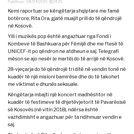
Publikuar: 08/04/2019
14:25
Kemi raportuar se këngëtarja shqiptare me famë
botërore, Rita Ora, gjatë muajit prill do të qëndrojë
në Kosovë.
Ylli i muzikës pop është angazhuar nga Fondi i
Kombeve të Bashkuara për Fëmijë dhe me ftesë të
UNICEF-it po qëndron ne atdheun e saj. Telegrafi
mëson se ajo nesër (e martë) do të arrijë në Kosovë.
28-vjeçarja do të qëndrojë tri ditë në vendin tonë në
kuadër të një misioni bamirëse dhe do të takohet
me viktimat e dhunës seksuale.
Këngëtarja mbajti një koncert madhështor në
kuadër të festimeve të dhjetëvjetorit të Pavarësisë
së Kosovës (në vitin 2018), ndërsa është
vazhdimisht e angazhuar për ta ndihmuar vendin e
saj.