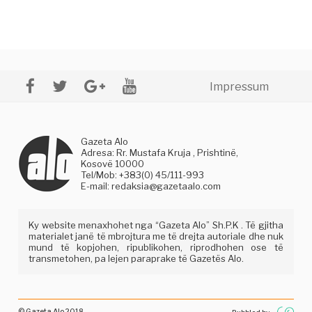
Impressum
Gazeta Alo
Adresa: Rr. Mustafa Kruja , Prishtinë,
Kosovë 10000
Tel/Mob: +383(0) 45/111-993
E-mail:
redaksia@gazetaalo.com
Ky website menaxhohet nga “Gazeta Alo” Sh.P.K . Të gjitha
materialet janë të mbrojtura me të drejta autoriale dhe nuk
mund të kopjohen, ripublikohen, riprodhohen ose të
transmetohen, pa lejen paraprake të Gazetës Alo.
© Gazeta Alo 2018