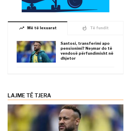
trending_up
whatshot
Më të lexuarat
Të fundit
Santosi, transferimi apo
pensionimi? Neymar do të
vendosë përfundimisht në
dhjetor
LAJME TË TJERA