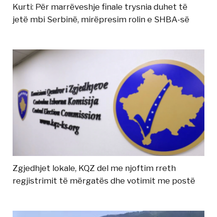
Kurti: Për marrëveshje finale trysnia duhet të
jetë mbi Serbinë, mirëpresim rolin e SHBA-së
Zgjedhjet lokale, KQZ del me njoftim rreth
regjistrimit të mërgatës dhe votimit me postë