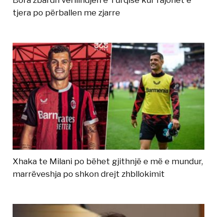
Bora zbardh verilindjen e Turqisë kur rajonet e
tjera po përballen me zjarre
Xhaka te Milani po bëhet gjithnjë e më e mundur,
marrëveshja po shkon drejt zhbllokimit