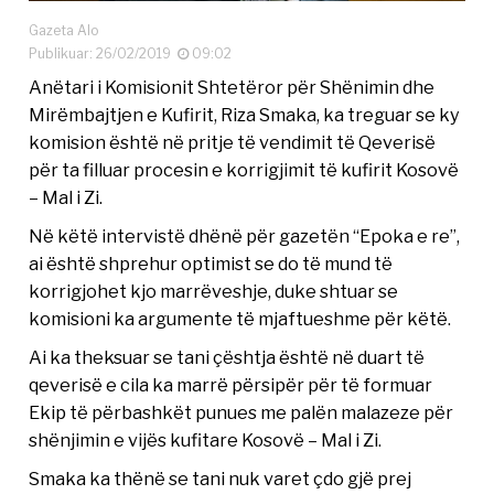
Gazeta Alo
Publikuar: 26/02/2019
09:02
Anëtari i Komisionit Shtetëror për Shënimin dhe
Mirëmbajtjen e Kufirit, Riza Smaka, ka treguar se ky
komision është në pritje të vendimit të Qeverisë
për ta filluar procesin e korrigjimit të kufirit Kosovë
– Mal i Zi.
Në këtë intervistë dhënë për gazetën “Epoka e re”,
ai është shprehur optimist se do të mund të
korrigjohet kjo marrëveshje, duke shtuar se
komisioni ka argumente të mjaftueshme për këtë.
Ai ka theksuar se tani çështja është në duart të
qeverisë e cila ka marrë përsipër për të formuar
Ekip të përbashkët punues me palën malazeze për
shënjimin e vijës kufitare Kosovë – Mal i Zi.
Smaka ka thënë se tani nuk varet çdo gjë prej