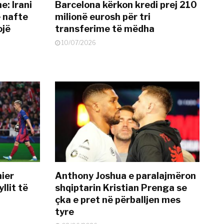
: Irani
Barcelona kërkon kredi prej 210
ë nafte
milionë eurosh për tri
ojë
transferime të mëdha
10/07/2026
mier
Anthony Joshua e paralajmëron
llit të
shqiptarin Kristian Prenga se
çka e pret në përballjen mes
tyre