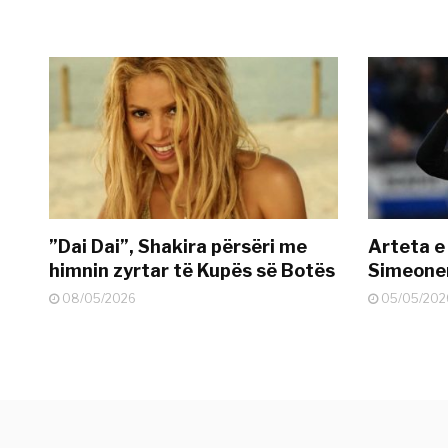
”Dai Dai”, Shakira përsëri me
Arteta e
himnin zyrtar të Kupës së Botës
Simeonen
08/05/2026
05/05/202