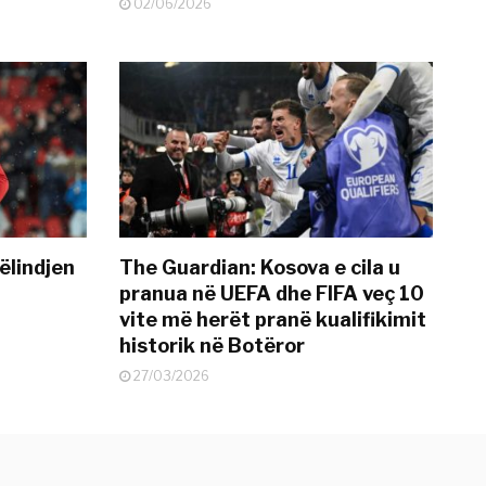
02/06/2026
ëlindjen
The Guardian: Kosova e cila u
pranua në UEFA dhe FIFA veç 10
vite më herët pranë kualifikimit
historik në Botëror
27/03/2026