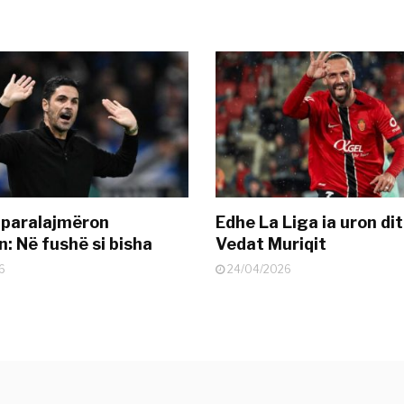
 paralajmëron
Edhe La Liga ia uron dit
: Në fushë si bisha
Vedat Muriqit
6
24/04/2026