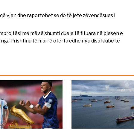
s që vjen dhe raportohet se do të jetë zëvendësues i
 mbrojtësi me më së shumti duele të fituara në pjesën e
i nga Prishtina të marrë oferta edhe nga disa klube të