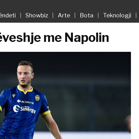
ëndeti
Showbiz
Arte
Bota
Teknologji
ëveshje me Napolin