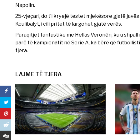
Napolin.
25-vjeçari, do t’i kryejë testet mjekësore gjatë javë
Koulibalyt, i cili pritet të largohet gjatë verës.
Paraqitjet fantastike me Hellas Veronën, ku u shpall
parë të kampionatit në Serie A, ka bërë që futbollist
tjera.
LAJME TË TJERA