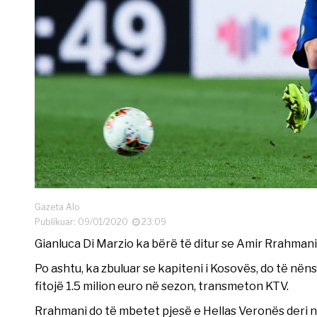
Gazeta Alo
Publikuar: 09/01/2020
23:09
Gianluca Di Marzio ka bërë të ditur se Amir Rrahmani
Po ashtu, ka zbuluar se kapiteni i Kosovës, do të nën
fitojë 1.5 milion euro në sezon, transmeton KTV.
Rrahmani do të mbetet pjesë e Hellas Veronës deri n