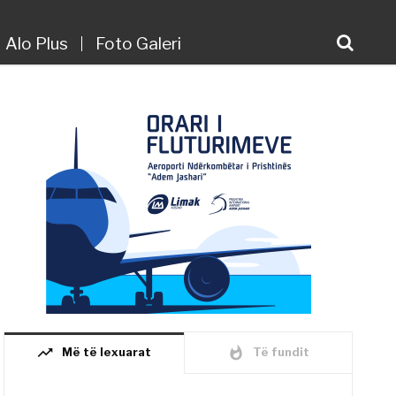
Alo Plus
Foto Galeri
trending_up
whatshot
Më të lexuarat
Të fundit