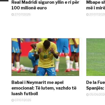
Real Madridi siguron yllin e ri për
Mbape sh
100 milionë euro
më i mir
27/07/2026
20/07/202
Babai i Neymarit me apel
De la Fue
emocional: Të lutem, vazhdo të
Spanjës: 
luash futboll
05/06/202
07/07/2026