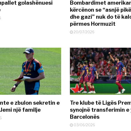
pallet golashënuesi
Bombardimet amerikane
ë
kërcënon se “asnjë pik
dhe gazi” nuk do të kal
6
përmes Hormuzit
20/07/2026
nte e zbulon sekretin e
Tre klube të Ligës Pre
Jemi një familje
synojnë transferimin e y
Barcelonës
6
03/06/2026