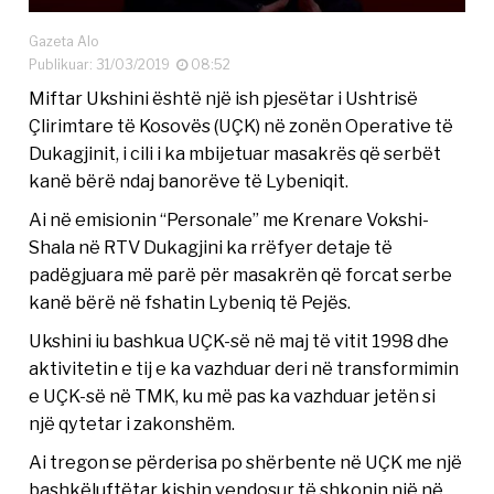
Gazeta Alo
Publikuar: 31/03/2019
08:52
Miftar Ukshini është një ish pjesëtar i Ushtrisë
Çlirimtare të Kosovës (UÇK) në zonën Operative të
Dukagjinit, i cili i ka mbijetuar masakrës që serbët
kanë bërë ndaj banorëve të Lybeniqit.
Ai në emisionin “Personale” me Krenare Vokshi-
Shala në RTV Dukagjini ka rrëfyer detaje të
padëgjuara më parë për masakrën që forcat serbe
kanë bërë në fshatin Lybeniq të Pejës.
Ukshini iu bashkua UÇK-së në maj të vitit 1998 dhe
aktivitetin e tij e ka vazhduar deri në transformimin
e UÇK-së në TMK, ku më pas ka vazhduar jetën si
një qytetar i zakonshëm.
Ai tregon se përderisa po shërbente në UÇK me një
bashkëluftëtar kishin vendosur të shkonin një në