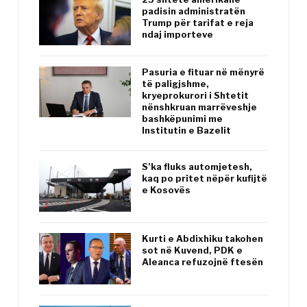
padisin administratën
Trump për tarifat e reja
ndaj importeve
Pasuria e fituar në mënyrë
të paligjshme,
kryeprokurori i Shtetit
nënshkruan marrëveshje
bashkëpunimi me
Institutin e Bazelit
S’ka fluks automjetesh,
kaq po pritet nëpër kufijtë
e Kosovës
Kurti e Abdixhiku takohen
sot në Kuvend, PDK e
Aleanca refuzojnë ftesën