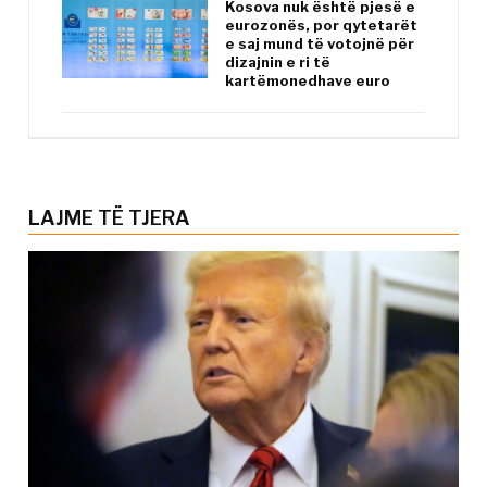
Kosova nuk është pjesë e
eurozonës, por qytetarët
e saj mund të votojnë për
dizajnin e ri të
kartëmonedhave euro
LAJME TË TJERA