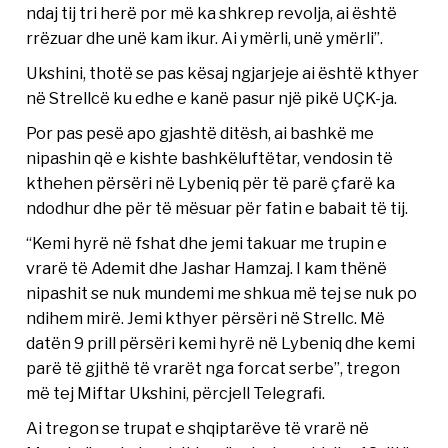
ndaj tij tri herë por më ka shkrep revolja, ai është
rrëzuar dhe unë kam ikur. Ai ymërli, unë ymërli”.
Ukshini, thotë se pas kësaj ngjarjeje ai është kthyer
në Strellcë ku edhe e kanë pasur një pikë UÇK-ja.
Por pas pesë apo gjashtë ditësh, ai bashkë me
nipashin që e kishte bashkëluftëtar, vendosin të
kthehen përsëri në Lybeniq për të parë çfarë ka
ndodhur dhe për të mësuar për fatin e babait të tij.
“Kemi hyrë në fshat dhe jemi takuar me trupin e
vrarë të Ademit dhe Jashar Hamzaj. I kam thënë
nipashit se nuk mundemi me shkua më tej se nuk po
ndihem mirë. Jemi kthyer përsëri në Strellc. Më
datën 9 prill përsëri kemi hyrë në Lybeniq dhe kemi
parë të gjithë të vrarët nga forcat serbe”, tregon
më tej Miftar Ukshini, përcjell Telegrafi.
Ai tregon se trupat e shqiptarëve të vrarë në