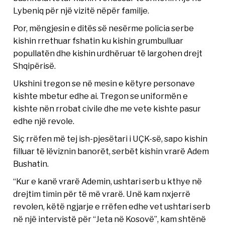
Lybeniq për një vizitë nëpër familje.
Por, mëngjesin e ditës së nesërme policia serbe
kishin rrethuar fshatin ku kishin grumbulluar
popullatën dhe kishin urdhëruar të largohen drejt
Shqipërisë.
Ukshini tregon se në mesin e këtyre personave
kishte mbetur edhe ai. Tregon se uniformën e
kishte nën rrobat civile dhe me vete kishte pasur
edhe një revole.
Siç rrëfen më tej ish-pjesëtari i UÇK-së, sapo kishin
filluar të lëviznin banorët, serbët kishin vrarë Adem
Bushatin.
“Kur e kanë vrarë Ademin, ushtari serb u kthye në
drejtim timin për të më vrarë. Unë kam nxjerrë
revolen, këtë ngjarje e rrëfen edhe vet ushtari serb
në një intervistë për “Jeta në Kosovë”, kam shtënë