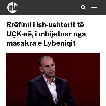
Rrëfimi i ish-ushtarit të
UÇK-së, i mbijetuar nga
masakra e Lybeniqit