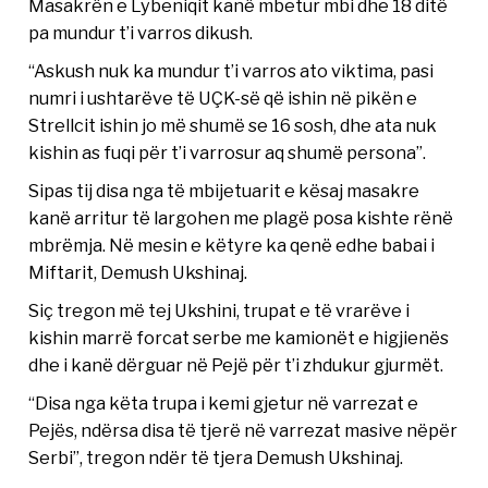
Masakrën e Lybeniqit kanë mbetur mbi dhe 18 ditë
pa mundur t’i varros dikush.
“Askush nuk ka mundur t’i varros ato viktima, pasi
numri i ushtarëve të UÇK-së që ishin në pikën e
Strellcit ishin jo më shumë se 16 sosh, dhe ata nuk
kishin as fuqi për t’i varrosur aq shumë persona”.
Sipas tij disa nga të mbijetuarit e kësaj masakre
kanë arritur të largohen me plagë posa kishte rënë
mbrëmja. Në mesin e këtyre ka qenë edhe babai i
Miftarit, Demush Ukshinaj.
Siç tregon më tej Ukshini, trupat e të vrarëve i
kishin marrë forcat serbe me kamionët e higjienës
dhe i kanë dërguar në Pejë për t’i zhdukur gjurmët.
“Disa nga këta trupa i kemi gjetur në varrezat e
Pejës, ndërsa disa të tjerë në varrezat masive nëpër
Serbi”, tregon ndër të tjera Demush Ukshinaj.