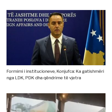
Formimi i institucioneve, Konjufca: Ka gatishmëri
nga LDK, PDK dha qëndrime të vjetra