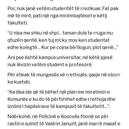
Por, nuk janë vetëm studentët të rrezikuar. Fat pak
më të mirë, pati një nga mirëmbajtëset e këtij
fakulteti.
“U nisa me shku në shpi… taman dola te rruga mu
qfuzën qentë, ken tuj m’cky mos ken studentat
edhe kolegtë… Kur pe cojna bërllogun, plot qenë…”
Ani pse është kampus universitar, në këtë pjesë
nuk lëvizin vetëm student e profesorë.
Për shkak të mungesës së rrethojës, qasje në oborr
ka kushdo.
“Ka disa ide që të bëhet një plan me miratimin e
Komunës e ku do të përfshihet edhe rrethoja dhe
izolimi I hapësirave të kampusit të fakultetit…”.
Ndërkohë, në Policinë e Kosovës thonë se për
rastin e sulmit të Valdrin Januzit, janë marrë masat e