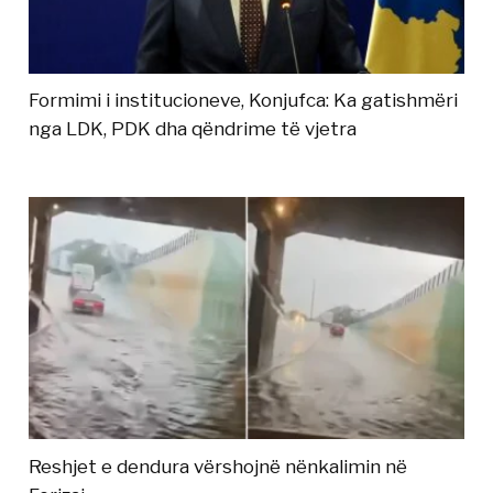
Formimi i institucioneve, Konjufca: Ka gatishmëri
nga LDK, PDK dha qëndrime të vjetra
Reshjet e dendura vërshojnë nënkalimin në