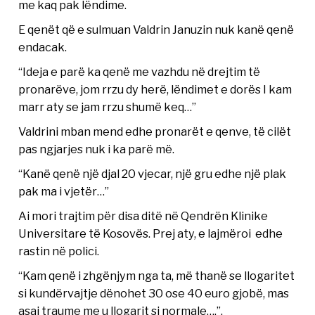
me kaq pak lëndime.
E qenët që e sulmuan Valdrin Januzin nuk kanë qenë
endacak.
“Ideja e parë ka qenë me vazhdu në drejtim të
pronarëve, jom rrzu dy herë, lëndimet e dorës I kam
marr aty se jam rrzu shumë keq…”
Valdrini mban mend edhe pronarët e qenve, të cilët
pas ngjarjes nuk i ka parë më.
“Kanë qenë një djal 20 vjecar, një gru edhe një plak
pak ma i vjetër…”
Ai mori trajtim për disa ditë në Qendrën Klinike
Universitare të Kosovës. Prej aty, e lajmëroi edhe
rastin në polici.
“Kam qenë i zhgënjym nga ta, më thanë se llogaritet
si kundërvajtje dënohet 30 ose 40 euro gjobë, mas
asaj traume me u llogarit si normale….”.