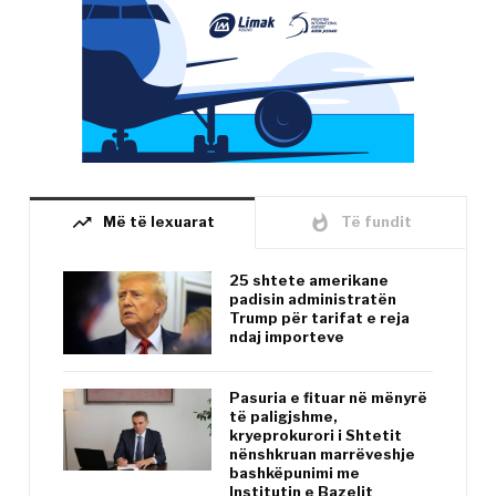
trending_up
whatshot
Më të lexuarat
Të fundit
25 shtete amerikane
padisin administratën
Trump për tarifat e reja
ndaj importeve
Pasuria e fituar në mënyrë
të paligjshme,
kryeprokurori i Shtetit
nënshkruan marrëveshje
bashkëpunimi me
Institutin e Bazelit