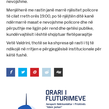
nevojshme.
Menjëherë me rastin janë marrë njësitet policore
të cilat rreth orës 19:00, po të njëjtën ditë kanë
ndërmarrë masat e nevojshme policore dhe në
përputhje me ligjin për rend dhe qetësi publike,
kundërvajtësit i është shqiptuar fletëparaqitje
Vetë Valdrini, thotë se ka shpresa që rasti i tij të
ndikojë në rritjen e përgjegjësisë institucionale për
këtë fushë.