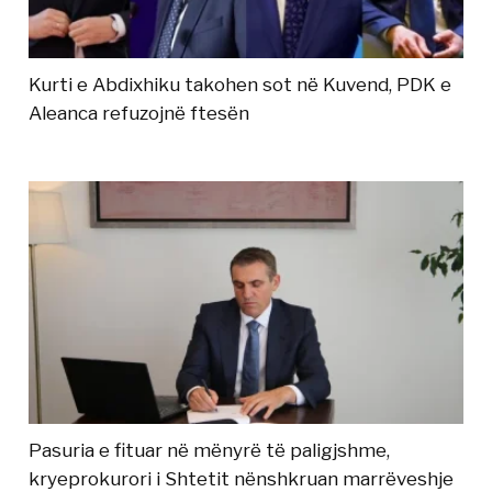
Kurti e Abdixhiku takohen sot në Kuvend, PDK e
Aleanca refuzojnë ftesën
Pasuria e fituar në mënyrë të paligjshme,
kryeprokurori i Shtetit nënshkruan marrëveshje