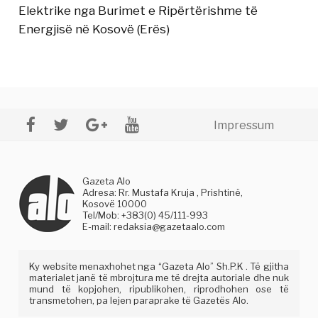
Elektrike nga Burimet e Ripërtërishme të
Energjisë në Kosovë (Erës)
Impressum
Gazeta Alo
Adresa: Rr. Mustafa Kruja , Prishtinë,
Kosovë 10000
Tel/Mob: +383(0) 45/111-993
E-mail:
redaksia@gazetaalo.com
Ky website menaxhohet nga “Gazeta Alo” Sh.P.K . Të gjitha
materialet janë të mbrojtura me të drejta autoriale dhe nuk
mund të kopjohen, ripublikohen, riprodhohen ose të
transmetohen, pa lejen paraprake të Gazetës Alo.