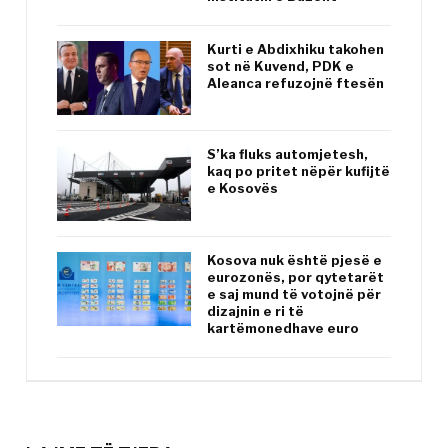
Kurti e Abdixhiku takohen
sot në Kuvend, PDK e
Aleanca refuzojnë ftesën
S’ka fluks automjetesh,
kaq po pritet nëpër kufijtë
e Kosovës
Kosova nuk është pjesë e
eurozonës, por qytetarët
e saj mund të votojnë për
dizajnin e ri të
kartëmonedhave euro