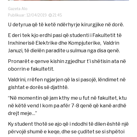
Gazeta Alo
Publikuar: 12/04/2019
21:45
U detyrua që të ketë ndërhyrje kirurgjike në dorë.
E deri tek kjo erdhi pasi që studenti i Fakultetit të
Inxhinerisë Elektrike dhe Kompjuterike, Valdrin
Januzi, të dielën paradite u sulmua nga disa qenë.
Pronarët e qenve kishin zgjedhur t’i shëtisin ata në
oborrin e fakultetit.
Valdrini, rrëfen ngjarjen që la si pasojë, lëndimet në
gishtat e dorës së djathtë.
“Në momentin që jam kthy me u fut në fakultet, ktu
në këtë vend I kom pa afër 7-8 qenë që kanë ardhë
drejt meje…”
Ky student thotë se ajo që i ndodhi të dilen është një
përvojë shumë e keqe, dhe se çuditet se si shpëtoi