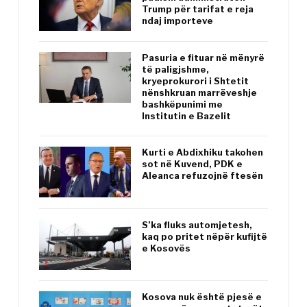
Trump për tarifat e reja
ndaj importeve
Pasuria e fituar në mënyrë
të paligjshme,
kryeprokurori i Shtetit
nënshkruan marrëveshje
bashkëpunimi me
Institutin e Bazelit
Kurti e Abdixhiku takohen
sot në Kuvend, PDK e
Aleanca refuzojnë ftesën
S’ka fluks automjetesh,
kaq po pritet nëpër kufijtë
e Kosovës
Kosova nuk është pjesë e