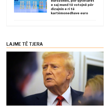
eurozonës, por qytetarët
e saj mund të votojnë për
dizajnin e ri të
kartëmonedhave euro
LAJME TË TJERA