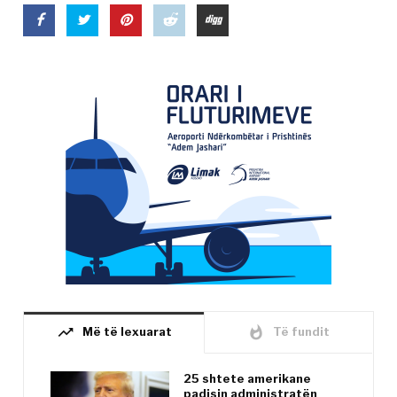
trending_up
whatshot
Më të lexuarat
Të fundit
25 shtete amerikane
padisin administratën