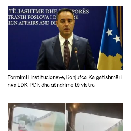
Formimi i institucioneve, Konjufca: Ka gatishmëri
nga LDK, PDK dha qëndrime të vjetra