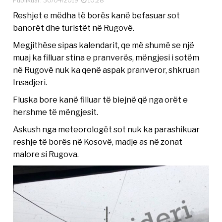
Publikuar: 30/04/2019
10:28
Reshjet e mëdha të borës kanë befasuar sot
banorët dhe turistët në Rugovë.
Megjithëse sipas kalendarit, qe më shumë se një
muaj ka filluar stina e pranverës, mëngjesi i sotëm
në Rugovë nuk ka qenë aspak pranveror, shkruan
Insadjeri.
Fluska bore kanë filluar të biejnë që nga orët e
hershme të mëngjesit.
Askush nga meteorologët sot nuk ka parashikuar
reshje të borës në Kosovë, madje as në zonat
malore si Rugova.