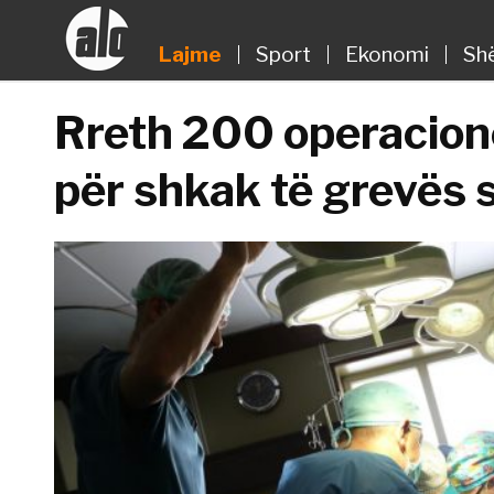
Lajme
Sport
Ekonomi
Sh
Rreth 200 operacione
për shkak të grevës 