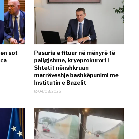
hen sot
Pasuria e fituar në mënyrë të
nca
paligjshme, kryeprokurori i
Shtetit nënshkruan
marrëveshje bashkëpunimi me
Institutin e Bazelit
04/08/2026