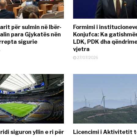
rit për sulmin në Ibër-
Formimi i institucionev
alin para Gjykatës nën
Konjufca: Ka gatishmër
rrepta sigurie
LDK, PDK dha qëndrime
vjetra
6
27/07/2026
idi siguron yllin e ri për
Licencimi i Aktivitetit 