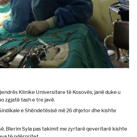
endrës Klinike Universitare të Kosovës, janë duke u
 zgjatë tash e tre javë.
Sindikale e Shëndetësisë më 26 dhjetor dhe kishte
ë, Blerim Syla pas takimit me zyrtarë qeveritarë kishte
eva të ndërpritet.