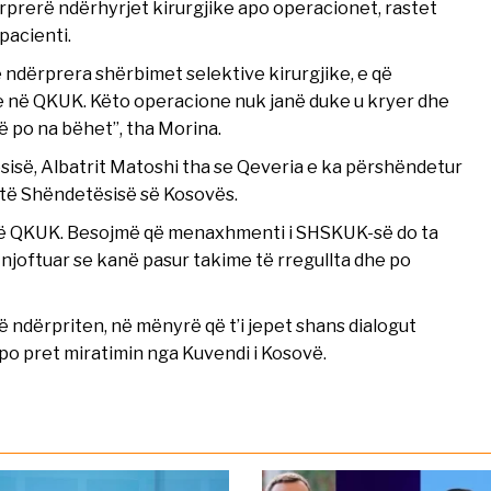
prerë ndërhyrjet kirurgjike apo operacionet, rastet
pacienti.
ë ndërprera shërbimet selektive kirurgjike, e që
 në QKUK. Këto operacione nuk janë duke u kryer dhe
 po na bëhet”, tha Morina.
ësisë, Albatrit Matoshi tha se Qeveria e ka përshëndetur
 të Shëndetësisë së Kosovës.
 në QKUK. Besojmë që menaxhmenti i SHSKUK-së do ta
njoftuar se kanë pasur takime të rregullta dhe po
 ndërpriten, në mënyrë që t’i jepet shans dialogut
li po pret miratimin nga Kuvendi i Kosovë.