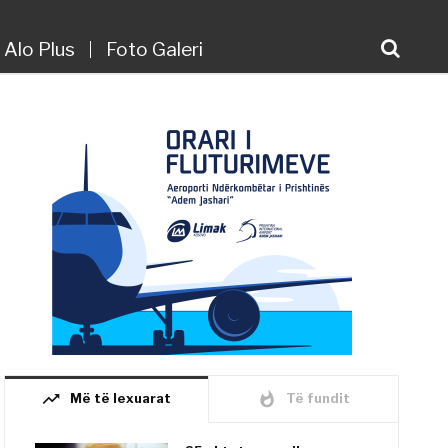
Alo Plus
Foto Galeri
trending_up
whatshot
Më të lexuarat
Të fundit