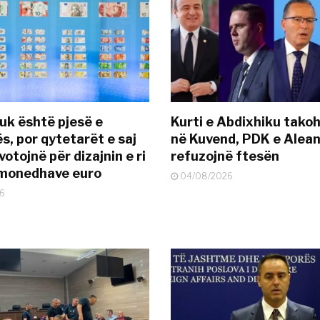
uk është pjesë e
Kurti e Abdixhiku tako
s, por qytetarët e saj
në Kuvend, PDK e Alea
otojnë për dizajnin e ri
refuzojnë ftesën
ëmonedhave euro
04/08/2026
6