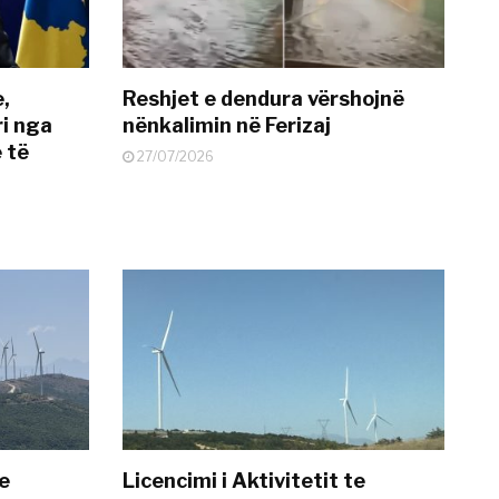
e,
Reshjet e dendura vërshojnë
i nga
nënkalimin në Ferizaj
 të
27/07/2026
te
Licencimi i Aktivitetit te