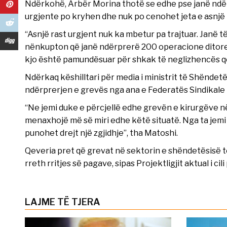
Ndërkohë, Arbër Morina thotë se edhe pse janë ndër
urgjente po kryhen dhe nuk po cenohet jeta e asnjë 
“Asnjë rast urgjent nuk ka mbetur pa trajtuar. Janë t
nënkupton që janë ndërprerë 200 operacione ditore
kjo është pamundësuar për shkak të neglizhencës që
Ndërkaq këshilltari për media i ministrit të Shëndet
ndërprerjen e grevës nga ana e Federatës Sindikale
“Ne jemi duke e përcjellë edhe grevën e kirurgëve
menaxhojë më së miri edhe këtë situatë. Nga ta jemi 
punohet drejt një zgjidhje”, tha Matoshi.
Qeveria pret që grevat në sektorin e shëndetësisë të
rreth rritjes së pagave, sipas Projektligjit aktual i ci
LAJME TË TJERA