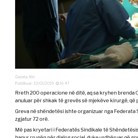
Gazeta Alo
Publikuar: 10/01/2019
16:47
Rreth 200 operacione në ditë, aq sa kryhen brenda Q
anuluar për shkak të grevës së mjekëve kirurgë, që po
Greva në shëndetësi ishte organizuar nga Federata 
zgjatur 72 orë.
Më pas kryetari i Federatës Sindikale të Shëndetësis
hapur rrugën për dialog social, duke urdhëruar që gr