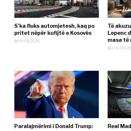
S’ka fluks automjetesh, kaq po
Të akuzua
pritet nëpër kufijtë e Kosovës
Lepenc d
masa të 
04/08/2026
27/07/202
Paralajmërimi i Donald Trump:
Real Madr