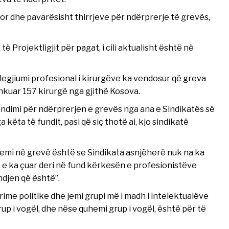
or dhe pavarësisht thirrjeve për ndërprerje të grevës,
ë Projektligjit për pagat, i cili aktualisht është në
olegjiumi profesional i kirurgëve ka vendosur që greva
shkuar 157 kirurgë nga gjithë Kosova.
ndimi për ndërprerjen e grevës nga ana e Sindikatës së
këta të fundit, pasi që siç thotë ai, kjo sindikatë
jemi në grevë është se Sindikata asnjëherë nuk na ka
 e ka çuar deri në fund kërkesën e profesionistëve
djen që është”.
yrime politike dhe jemi grupi më i madh i intelektualëve
up i vogël, dhe nëse quhemi grup i vogël, është për të