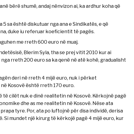
 kanë bërë shumë, andaj nënvizon ai, ka ardhur koha që
 5 sa është diskutuar nga ana e Sindikatës, e që
a, duke iu referuar koeficientit të pagës.
aguhen me rreth 600 euro në muaj.
detësisë, Blerim Syla, tha se prej vitit 2010 kur ai
nga rreth 200 euro sa ka qenë në atë kohë, gradualisht
agën deri në rreth 4 mijë euro, nuk i përket
 në Kosovë është rreth 170 euro.
 të cilët nuk e dinë realitetin në Kosovë. Kërkojnë pagë
ekonomike dhe as me realitetin në Kosovë. Nëse ata
apa tyre. Por, ata po luftojnë për disa individë, derisa
 Si mundet një kirurg të kërkojë pagë 4 mijë euro, kur