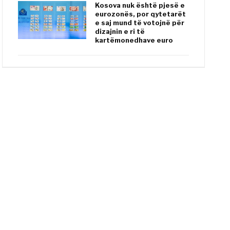
Kosova nuk është pjesë e
eurozonës, por qytetarët
e saj mund të votojnë për
dizajnin e ri të
kartëmonedhave euro