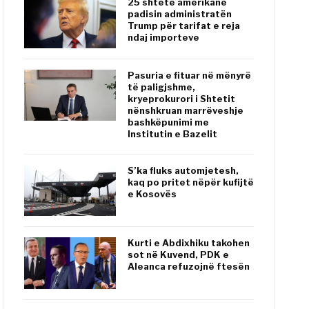
25 shtete amerikane
padisin administratën
Trump për tarifat e reja
ndaj importeve
Pasuria e fituar në mënyrë
të paligjshme,
kryeprokurori i Shtetit
nënshkruan marrëveshje
bashkëpunimi me
Institutin e Bazelit
S’ka fluks automjetesh,
kaq po pritet nëpër kufijtë
e Kosovës
Kurti e Abdixhiku takohen
sot në Kuvend, PDK e
Aleanca refuzojnë ftesën