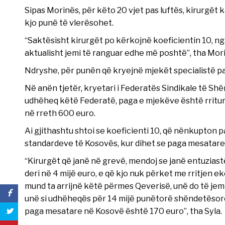
Sipas Morinës, për këto 20 vjet pas luftës, kirurgët
kjo punë të vlerësohet.
“Saktësisht kirurgët po kërkojnë koeficientin 10, nga
aktualisht jemi të ranguar edhe më poshtë”, tha Morin
Ndryshe, për punën që kryejnë mjekët specialistë p
Në anën tjetër, kryetari i Federatës Sindikale të Shën
udhëheq këtë Federatë, paga e mjekëve është rritur 
në rreth 600 euro.
Ai gjithashtu shtoi se koeficienti 10, që nënkupton p
standardeve të Kosovës, kur dihet se paga mesatare
“Kirurgët që janë në grevë, mendoj se janë entuziastë
deri në 4 mijë euro, e që kjo nuk përket me rritjen 
mund ta arrijnë këtë përmes Qeverisë, unë do të jem pr
unë si udhëheqës për 14 mijë punëtorë shëndetësorë.
paga mesatare në Kosovë është 170 euro”, tha Syla.