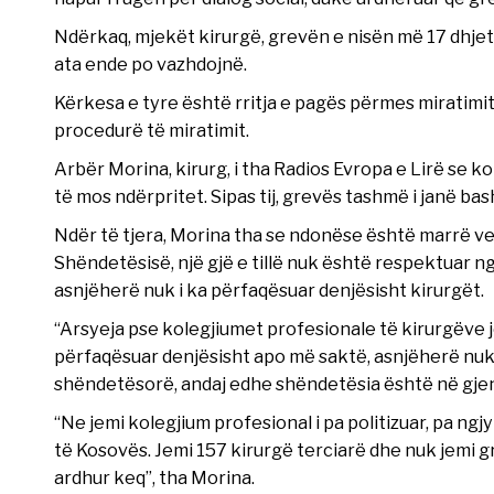
Ndërkaq, mjekët kirurgë, grevën e nisën më 17 dhjet
ata ende po vazhdojnë.
Kërkesa e tyre është rritja e pagës përmes miratimit t
procedurë të miratimit.
Arbër Morina, kirurg, i tha Radios Evropa e Lirë se k
të mos ndërpritet. Sipas tij, grevës tashmë i janë ba
Ndër të tjera, Morina tha se ndonëse është marrë ve
Shëndetësisë, një gjë e tillë nuk është respektuar nga 
asnjëherë nuk i ka përfaqësuar denjësisht kirurgët.
“Arsyeja pse kolegjiumet profesionale të kirurgëve 
përfaqësuar denjësisht apo më saktë, asnjëherë nuk
shëndetësorë, andaj edhe shëndetësia është në gjen
“Ne jemi kolegjium profesional i pa politizuar, pa ngj
të Kosovës. Jemi 157 kirurgë terciarë dhe nuk jemi gr
ardhur keq”, tha Morina.