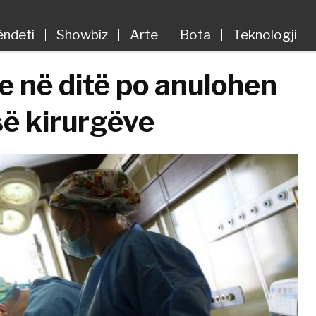
ëndeti
Showbiz
Arte
Bota
Teknologji
 në ditë po anulohen
së kirurgëve