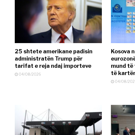
25 shtete amerikane padisin
Kosova n
administratën Trump për
eurozonë
tarifat e reja ndaj importeve
mund të v
të kart
04/08/2026
04/08/202