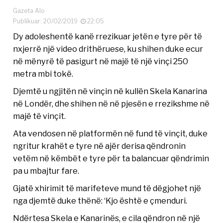
Gazeta Alo
Publikuar: 20/02/2019
22:05
Dy adoleshentë kanë rrezikuar jetën e tyre për të
nxjerrë një video drithëruese, ku shihen duke ecur
në mënyrë të pasigurt në majë të një vinçi 250
metra mbi tokë.
Djemtë u ngjitën në vinçin në kullën Skela Kanarina
në Londër, dhe shihen në në pjesën e rrezikshme në
majë të vinçit.
Ata vendosen në platformën në fund të vinçit, duke
ngritur krahët e tyre në ajër derisa qëndronin
vetëm në këmbët e tyre për ta balancuar qëndrimin
pa u mbajtur fare.
Gjatë xhirimit të marifeteve mund të dëgjohet një
nga djemtë duke thënë: ‘Kjo është e çmenduri.
Ndërtesa Skela e Kanarinës, e cila qëndron në një