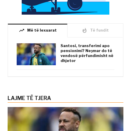
trending_up
whatshot
Më të lexuarat
Të fundit
Santosi, transferimi apo
pensionimi? Neymar do të
vendosë përfundimisht në
dhjetor
LAJME TË TJERA