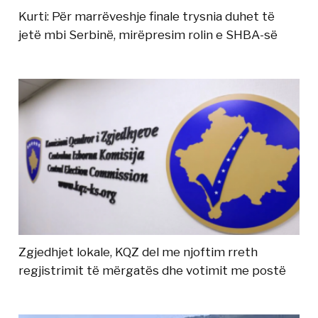
Kurti: Për marrëveshje finale trysnia duhet të
jetë mbi Serbinë, mirëpresim rolin e SHBA-së
Zgjedhjet lokale, KQZ del me njoftim rreth
regjistrimit të mërgatës dhe votimit me postë