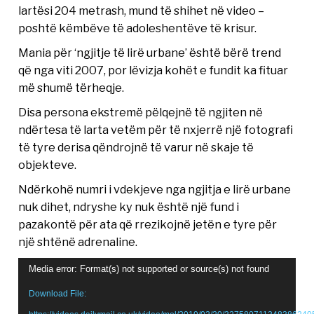
lartësi 204 metrash, mund të shihet në video –
poshtë këmbëve të adoleshentëve të krisur.
Mania për ‘ngjitje të lirë urbane’ është bërë trend
që nga viti 2007, por lëvizja kohët e fundit ka fituar
më shumë tërheqje.
Disa persona ekstremë pëlqejnë të ngjiten në
ndërtesa të larta vetëm për të nxjerrë një fotografi
të tyre derisa qëndrojnë të varur në skaje të
objekteve.
Ndërkohë numri i vdekjeve nga ngjitja e lirë urbane
nuk dihet, ndryshe ky nuk është një fund i
pazakontë për ata që rrezikojnë jetën e tyre për
një shtënë adrenaline.
Video
Media error: Format(s) not supported or source(s) not found
Player
Download File: