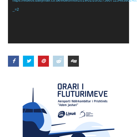
https://videos.dailymail.co.uk/video/mol/2019/02/20/3275807113483
_=2