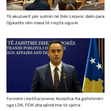
Të akuzuarit për sulmin në Ibër-Lepenc dalin para
Gjykatës nën masa të rrepta sigurie
Formimi i institucioneve, Konjufca: Ka gatishmëri
nga LDK, PDK dha qëndrime të vjetra