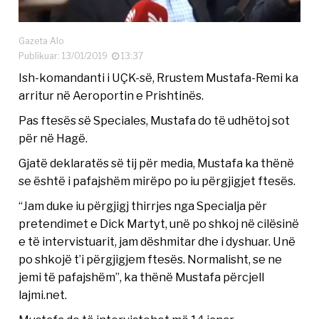
Gazeta Alo
Publikuar: 13/01/2019
13:37
Ish-komandanti i UÇK-së, Rrustem Mustafa-Remi ka
arritur në Aeroportin e Prishtinës.
Pas ftesës së Speciales, Mustafa do të udhëtoj sot
për në Hagë.
Gjatë deklaratës së tij për media, Mustafa ka thënë
se është i pafajshëm mirëpo po iu përgjigjet ftesës.
“Jam duke iu përgjigj thirrjes nga Specialja për
pretendimet e Dick Martyt, unë po shkoj në cilësinë
e të intervistuarit, jam dëshmitar dhe i dyshuar. Unë
po shkojë t’i përgjigjem ftesës. Normalisht, se ne
jemi të pafajshëm”, ka thënë Mustafa përcjell
lajmi.net.