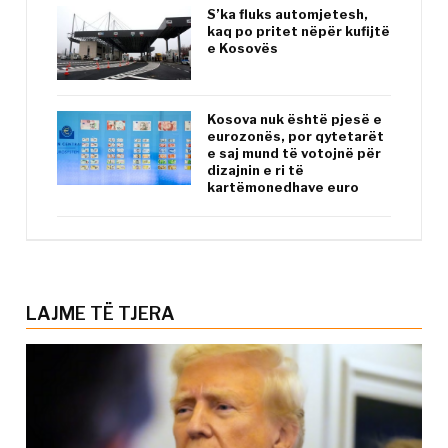
S’ka fluks automjetesh,
kaq po pritet nëpër kufijtë
e Kosovës
Kosova nuk është pjesë e
eurozonës, por qytetarët
e saj mund të votojnë për
dizajnin e ri të
kartëmonedhave euro
LAJME TË TJERA