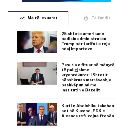
trending_up
whatshot
Më të lexuarat
Të fundit
25 shtete amerikane
padisin administratën
Trump për tarifat e reja
ndaj importeve
Pasuria e fituar në mënyrë
të paligjshme,
kryeprokurori i Shtetit
nënshkruan marrëveshje
bashkëpunimi me
Institutin e Bazelit
Kurti e Abdixhiku takohen
sot në Kuvend, PDK e
Aleanca refuzojnë ftesën