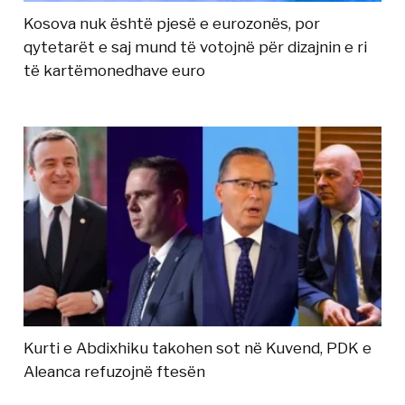
Kosova nuk është pjesë e eurozonës, por
qytetarët e saj mund të votojnë për dizajnin e ri
të kartëmonedhave euro
Kurti e Abdixhiku takohen sot në Kuvend, PDK e
Aleanca refuzojnë ftesën