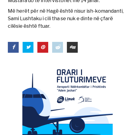
Mustafa do të intervistohet më 14 janar.
Më herët për në Hagë është nisur ish-komandanti,
Sami Lushtaku i cili tha se nuk e dinte në çfarë
cilësie është ftuar.