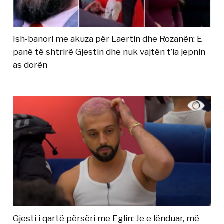
Ish-banori me akuza për Laertin dhe Rozanën: E
panë të shtrirë Gjestin dhe nuk vajtën t’ia jepnin
as dorën
Gjesti i qartë përsëri me Eglin: Je e lënduar, më