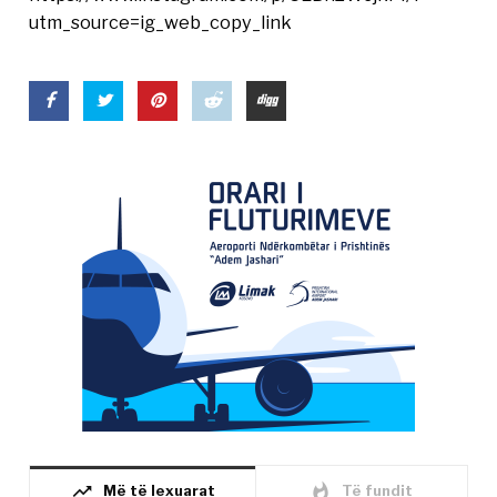
utm_source=ig_web_copy_link
trending_up
whatshot
Më të lexuarat
Të fundit