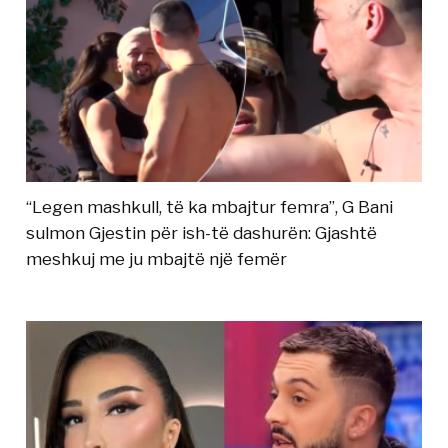
“Legen mashkull, të ka mbajtur femra”, G Bani
sulmon Gjestin për ish-të dashurën: Gjashtë
meshkuj me ju mbajtë një femër