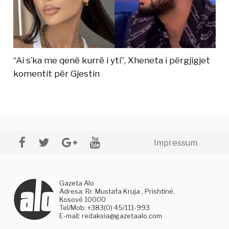
“Ai s’ka me qenë kurrë i yti”, Xheneta i përgjigjet
komentit për Gjestin
Impressum
Gazeta Alo
Adresa: Rr. Mustafa Kruja , Prishtinë,
Kosovë 10000
Tel/Mob: +383(0) 45/111-993
E-mail:
redaksia@gazetaalo.com