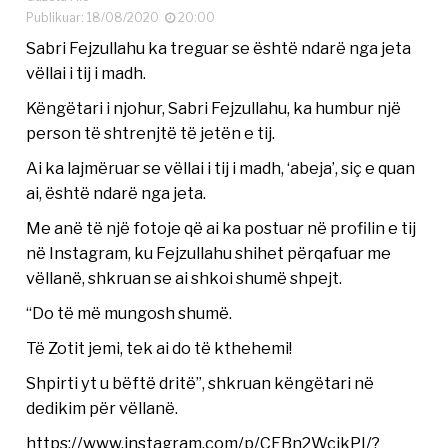
Publikuar: 18/08/2020
20:00
Sabri Fejzullahu ka treguar se është ndarë nga jeta
vëllai i tij i madh.
Këngëtari i njohur, Sabri Fejzullahu, ka humbur një
person të shtrenjtë të jetën e tij.
Ai ka lajmëruar se vëllai i tij i madh, ‘abeja’, siç e quan
ai, është ndarë nga jeta.
Me anë të një fotoje që ai ka postuar në profilin e tij
në Instagram, ku Fejzullahu shihet përqafuar me
vëllanë, shkruan se ai shkoi shumë shpejt.
“Do të më mungosh shumë.
Të Zotit jemi, tek ai do të kthehemi!
Shpirti yt u bëftë dritë”, shkruan këngëtari në
dedikim për vëllanë.
https://www.instagram.com/p/CEBn2WcjkPI/?