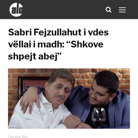
Sabri Fejzullahut i vdes
vëllai i madh: “Shkove
shpejt abej”
Gazeta Alo