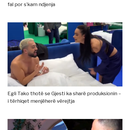
fal por s’kam ndjenja
Egli Tako thotë se Gjesti ka sharë produksionin –
i tërhiqet menjëherë vërejtja