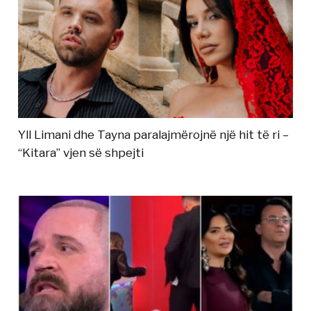
Yll Limani dhe Tayna paralajmërojnë një hit të ri –
“Kitara” vjen së shpejti