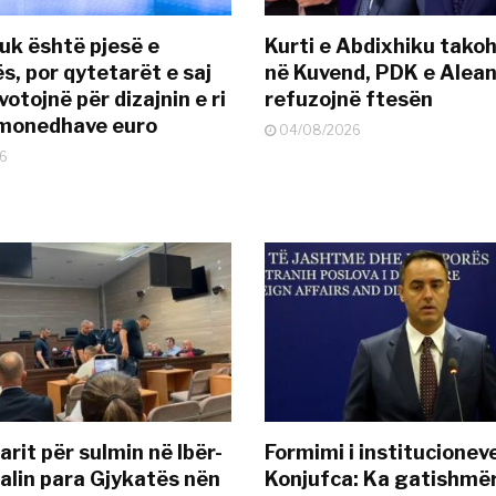
uk është pjesë e
Kurti e Abdixhiku tako
s, por qytetarët e saj
në Kuvend, PDK e Alea
otojnë për dizajnin e ri
refuzojnë ftesën
ëmonedhave euro
04/08/2026
6
rit për sulmin në Ibër-
Formimi i institucionev
alin para Gjykatës nën
Konjufca: Ka gatishmër