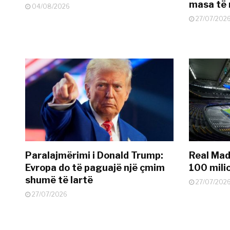
masa të 
04/08/2026
27/07/202
Paralajmërimi i Donald Trump:
Real Madr
Evropa do të paguajë një çmim
100 mili
shumë të lartë
27/07/202
27/07/2026