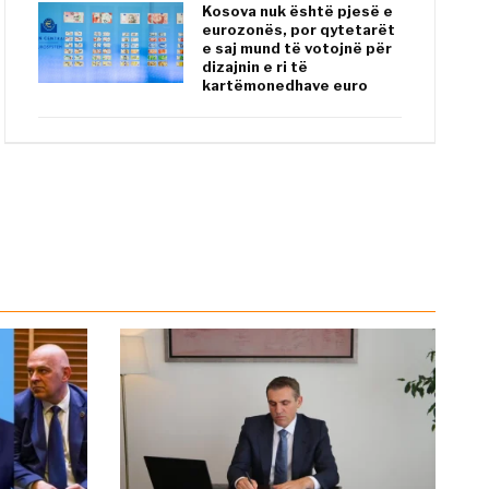
Kosova nuk është pjesë e
eurozonës, por qytetarët
e saj mund të votojnë për
dizajnin e ri të
kartëmonedhave euro