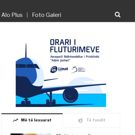
Alo Plus
Foto Galeri
trending_up
whatshot
Më të lexuarat
Të fundit