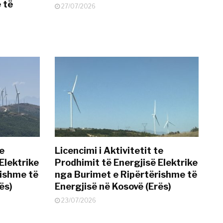
 të
27/07/2026
te
Licencimi i Aktivitetit te
Elektrike
Prodhimit të Energjisë Elektrike
rishme të
nga Burimet e Ripërtërishme të
ës)
Energjisë në Kosovë (Erës)
23/07/2026