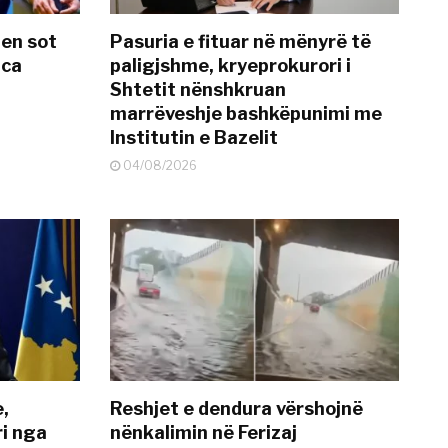
hen sot
Pasuria e fituar në mënyrë të
nca
paligjshme, kryeprokurori i
Shtetit nënshkruan
marrëveshje bashkëpunimi me
Institutin e Bazelit
04/08/2026
e,
Reshjet e dendura vërshojnë
i nga
nënkalimin në Ferizaj