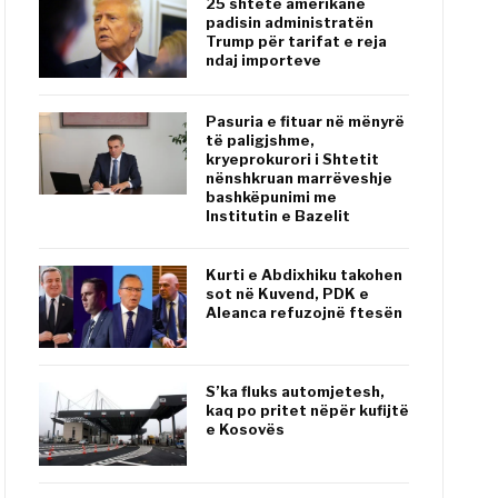
25 shtete amerikane
padisin administratën
Trump për tarifat e reja
ndaj importeve
Pasuria e fituar në mënyrë
të paligjshme,
kryeprokurori i Shtetit
nënshkruan marrëveshje
bashkëpunimi me
Institutin e Bazelit
Kurti e Abdixhiku takohen
sot në Kuvend, PDK e
Aleanca refuzojnë ftesën
S’ka fluks automjetesh,
kaq po pritet nëpër kufijtë
e Kosovës