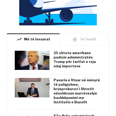
trending_up
whatshot
Më të lexuarat
Të fundit
25 shtete amerikane
padisin administratën
Trump për tarifat e reja
ndaj importeve
Pasuria e fituar në mënyrë
të paligjshme,
kryeprokurori i Shtetit
nënshkruan marrëveshje
bashkëpunimi me
Institutin e Bazelit
S’ka fluks automjetesh,