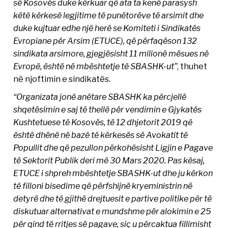
së Kosovës duke kërkuar që ata ta kenë parasysh
këtë kërkesë legjitime të punëtorëve të arsimit dhe
duke kujtuar edhe një herë se Komiteti i Sindikatës
Evropiane për Arsim (ETUCE), që përfaqëson 132
sindikata arsimore, gjegjësisht 11 milionë mësues në
Evropë, është në mbështetje të SBASHK-ut”
, thuhet
në njoftimin e sindikatës.
“Organizata jonë anëtare SBASHK ka përcjellë
shqetësimin e saj të thellë për vendimin e Gjykatës
Kushtetuese të Kosovës, të 12 dhjetorit 2019 që
është dhënë në bazë të kërkesës së Avokatit të
Popullit dhe që pezullon përkohësisht Ligjin e Pagave
të Sektorit Publik deri më 30 Mars 2020. Pas kësaj,
ETUCE i shpreh mbështetje SBASHK-ut dhe ju kërkon
të filloni bisedime që përfshijnë kryeministrin në
detyrë dhe të gjithë drejtuesit e partive politike për të
diskutuar alternativat e mundshme për alokimin e 25
për qind të rritjes së pagave, siç u përcaktua fillimisht