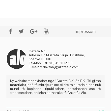
Impressum
Gazeta Alo
Adresa: Rr. Mustafa Kruja , Prishtinë,
Kosovë 10000
Tel/Mob: +383(0) 45/111-993
E-mail:
redaksia@gazetaalo.com
Ky website menaxhohet nga “Gazeta Alo” Sh.P.K . Të gjitha
materialet janë të mbrojtura me të drejta autoriale dhe nuk
mund të kopjohen, ripublikohen, riprodhohen ose të
transmetohen, pa lejen paraprake të Gazetës Alo.