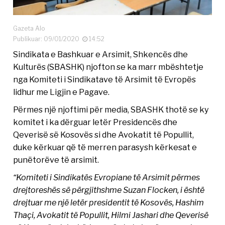
Gazeta Alo
Publikuar: 09/01/2020
14:52
Sindikata e Bashkuar e Arsimit, Shkencës dhe
Kulturës (SBASHK) njofton se ka marr mbështetje
nga Komiteti i Sindikatave të Arsimit të Evropës
lidhur me Ligjin e Pagave.
Përmes një njoftimi për media, SBASHK thotë se ky
komitet i ka dërguar letër Presidencës dhe
Qeverisë së Kosovës si dhe Avokatit të Popullit,
duke kërkuar që të merren parasysh kërkesat e
punëtorëve të arsimit.
“Komiteti i Sindikatës Evropiane të Arsimit përmes
drejtoreshës së përgjithshme Suzan Flocken, i është
drejtuar me një letër presidentit të Kosovës, Hashim
Thaçi, Avokatit të Popullit, Hilmi Jashari dhe Qeverisë