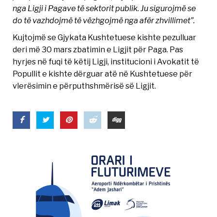
nga Ligji i Pagave të sektorit publik. Ju sigurojmë se
do të vazhdojmë të vëzhgojmë nga afër zhvillimet”.
Kujtojmë se Gjykata Kushtetuese kishte pezulluar
deri më 30 mars zbatimin e Ligjit për Paga. Pas
hyrjes në fuqi të këtij Ligji, institucioni i Avokatit të
Popullit e kishte dërguar atë në Kushtetuese për
vlerësimin e përputhshmërisë së Ligjit.