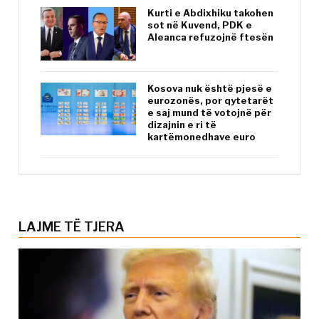
Kurti e Abdixhiku takohen
sot në Kuvend, PDK e
Aleanca refuzojnë ftesën
Kosova nuk është pjesë e
eurozonës, por qytetarët
e saj mund të votojnë për
dizajnin e ri të
kartëmonedhave euro
LAJME TË TJERA