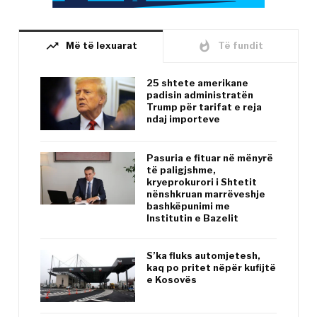
trending_up
whatshot
Më të lexuarat
Të fundit
25 shtete amerikane
padisin administratën
Trump për tarifat e reja
ndaj importeve
Pasuria e fituar në mënyrë
të paligjshme,
kryeprokurori i Shtetit
nënshkruan marrëveshje
bashkëpunimi me
Institutin e Bazelit
S’ka fluks automjetesh,
kaq po pritet nëpër kufijtë
e Kosovës