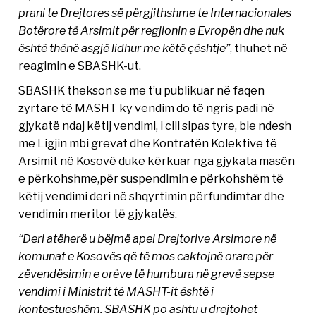
prani te Drejtores së përgjithshme te Internacionales
Botërore të Arsimit për regjionin e Evropën dhe nuk
është thënë asgjë lidhur me këtë çështje”
, thuhet në
reagimin e SBASHK-ut.
SBASHK thekson se me t’u publikuar në faqen
zyrtare të MASHT ky vendim do të ngris padi në
gjykatë ndaj këtij vendimi, i cili sipas tyre, bie ndesh
me Ligjin mbi grevat dhe Kontratën Kolektive të
Arsimit në Kosovë duke kërkuar nga gjykata masën
e përkohshme,për suspendimin e përkohshëm të
këtij vendimi deri në shqyrtimin përfundimtar dhe
vendimin meritor të gjykatës.
“Deri atëherë u bëjmë apel Drejtorive Arsimore në
komunat e Kosovës që të mos caktojnë orare për
zëvendësimin e orëve të humbura në grevë sepse
vendimi i Ministrit të MASHT-it është i
kontestueshëm. SBASHK po ashtu u drejtohet