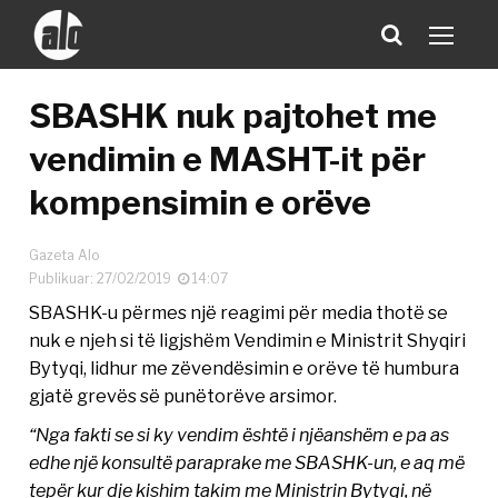
SBASHK nuk pajtohet me
vendimin e MASHT-it për
kompensimin e orëve
Gazeta Alo
Publikuar: 27/02/2019
14:07
SBASHK-u përmes një reagimi për media thotë se
nuk e njeh si të ligjshëm Vendimin e Ministrit Shyqiri
Bytyqi, lidhur me zëvendësimin e orëve të humbura
gjatë grevës së punëtorëve arsimor.
“Nga fakti se si ky vendim është i njëanshëm e pa as
edhe një konsultë paraprake me SBASHK-un, e aq më
tepër kur dje kishim takim me Ministrin Bytyqi, në