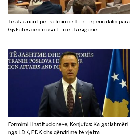
Të akuzuarit për sulmin në Ibër-Lepenc dalin para
Gjykatës nën masa të rrepta sigurie
Formimi i institucioneve, Konjufca: Ka gatishmëri
nga LDK, PDK dha qëndrime të vjetra