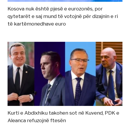
Kosova nuk është pjesë e eurozonës, por
qytetarët e saj mund të votojnë për dizajnin e ri
të kartëmonedhave euro
Kurti e Abdixhiku takohen sot në Kuvend, PDK e
Aleanca refuzojnë ftesën