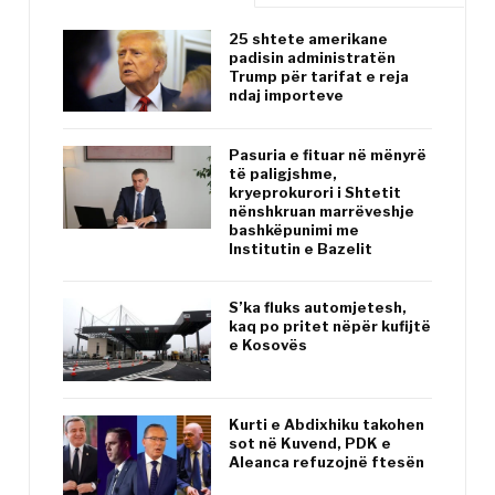
25 shtete amerikane
padisin administratën
Trump për tarifat e reja
ndaj importeve
Pasuria e fituar në mënyrë
të paligjshme,
kryeprokurori i Shtetit
nënshkruan marrëveshje
bashkëpunimi me
Institutin e Bazelit
S’ka fluks automjetesh,
kaq po pritet nëpër kufijtë
e Kosovës
Kurti e Abdixhiku takohen
sot në Kuvend, PDK e
Aleanca refuzojnë ftesën