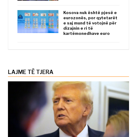
Kosova nuk është pjesë e
eurozonës, por qytetarët
e saj mund të votojnë për
dizajnin e ri të
kartëmonedhave euro
LAJME TË TJERA