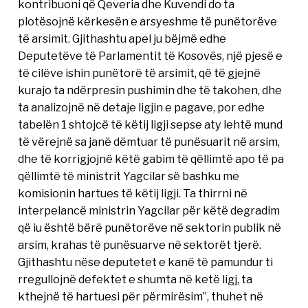
kontribuoni që Qeveria dhe Kuvendi do ta
plotësojnë kërkesën e arsyeshme të punëtorëve
të arsimit. Gjithashtu apel ju bëjmë edhe
Deputetëve të Parlamentit të Kosovës, një pjesë e
të cilëve ishin punëtorë të arsimit, që të gjejnë
kurajo ta ndërpresin pushimin dhe të takohen, dhe
ta analizojnë në detaje ligjin e pagave, por edhe
tabelën 1 shtojcë të këtij ligji sepse aty lehtë mund
të vërejnë sa janë dëmtuar të punësuarit në arsim,
dhe të korrigjojnë këtë gabim të qëllimtë apo të pa
qëllimtë të ministrit Yagcilar së bashku me
komisionin hartues të këtij ligji. Ta thirrni në
interpelancë ministrin Yagcilar për këtë degradim
që iu është bërë punëtorëve në sektorin publik në
arsim, krahas të punësuarve në sektorët tjerë.
Gjithashtu nëse deputetet e kanë të pamundur ti
rregullojnë defektet e shumta në ketë ligj, ta
kthejnë të hartuesi për përmirësim”, thuhet në