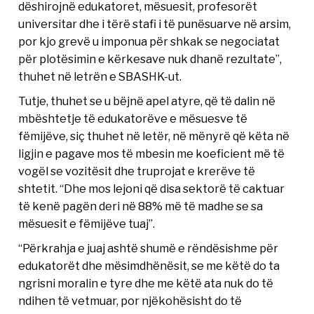
dëshirojnë edukatoret, mësuesit, profesorët
universitar dhe i tërë stafi i të punësuarve në arsim,
por kjo grevë u imponua për shkak se negociatat
për plotësimin e kërkesave nuk dhanë rezultate”,
thuhet në letrën e SBASHK-ut.
Tutje, thuhet se u bëjnë apel atyre, që të dalin në
mbështetje të edukatorëve e mësuesve të
fëmijëve, siç thuhet në letër, në mënyrë që këta në
ligjin e pagave mos të mbesin me koeficient më të
vogël se vozitësit dhe truprojat e krerëve të
shtetit. “Dhe mos lejoni që disa sektorë të caktuar
të kenë pagën deri në 88% më të madhe se sa
mësuesit e fëmijëve tuaj”.
“Përkrahja e juaj ashtë shumë e rëndësishme për
edukatorët dhe mësimdhënësit, se me këtë do ta
ngrisni moralin e tyre dhe me këtë ata nuk do të
ndihen të vetmuar, por njëkohësisht do të