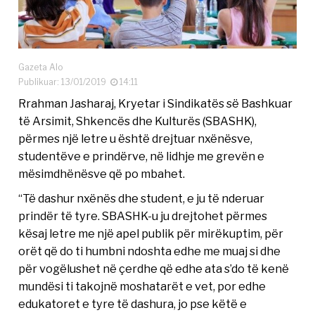
Gazeta Alo
Publikuar: 13/01/2019
14:11
Rrahman Jasharaj, Kryetar i Sindikatës së Bashkuar
të Arsimit, Shkencës dhe Kulturës (SBASHK),
përmes një letre u është drejtuar nxënësve,
studentëve e prindërve, në lidhje me grevën e
mësimdhënësve që po mbahet.
“Të dashur nxënës dhe student, e ju të nderuar
prindër të tyre. SBASHK-u ju drejtohet përmes
kësaj letre me një apel publik për mirëkuptim, për
orët që do ti humbni ndoshta edhe me muaj si dhe
për vogëlushet në çerdhe që edhe ata s’do të kenë
mundësi ti takojnë moshatarët e vet, por edhe
edukatoret e tyre të dashura, jo pse këtë e