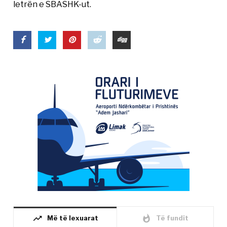
letrën e SBASHK-ut.
trending_up
whatshot
Më të lexuarat
Të fundit