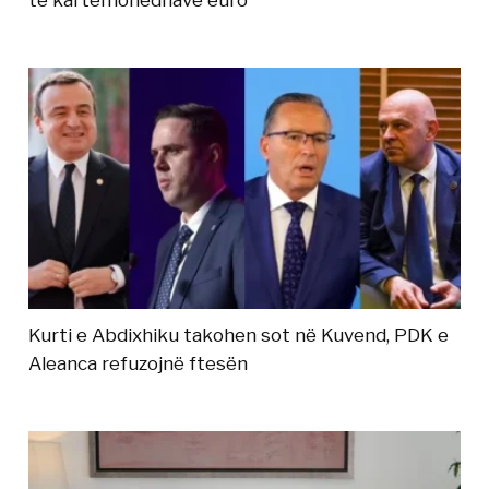
të kartëmonedhave euro
Kurti e Abdixhiku takohen sot në Kuvend, PDK e
Aleanca refuzojnë ftesën