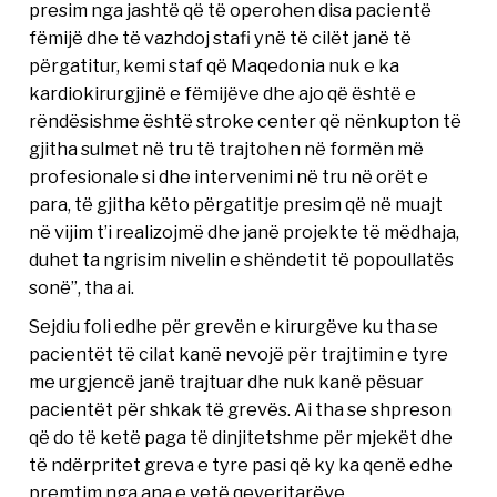
presim nga jashtë që të operohen disa pacientë
fëmijë dhe të vazhdoj stafi ynë të cilët janë të
përgatitur, kemi staf që Maqedonia nuk e ka
kardiokirurgjinë e fëmijëve dhe ajo që është e
rëndësishme është stroke center që nënkupton të
gjitha sulmet në tru të trajtohen në formën më
profesionale si dhe intervenimi në tru në orët e
para, të gjitha këto përgatitje presim që në muajt
në vijim t’i realizojmë dhe janë projekte të mëdhaja,
duhet ta ngrisim nivelin e shëndetit të popoullatës
sonë”, tha ai.
Sejdiu foli edhe për grevën e kirurgëve ku tha se
pacientët të cilat kanë nevojë për trajtimin e tyre
me urgjencë janë trajtuar dhe nuk kanë pësuar
pacientët për shkak të grevës. Ai tha se shpreson
që do të ketë paga të dinjitetshme për mjekët dhe
të ndërpritet greva e tyre pasi që ky ka qenë edhe
premtim nga ana e vetë qeveritarëve.