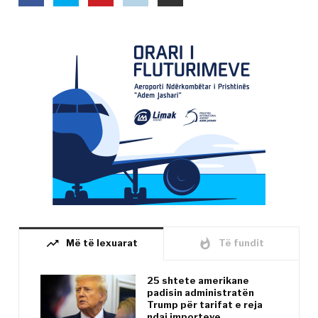
trending_up
whatshot
Më të lexuarat
Të fundit
25 shtete amerikane
padisin administratën
Trump për tarifat e reja
ndaj importeve