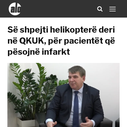
Së shpejti helikopterë deri
në QKUK, për pacientët që
pësojnë infarkt