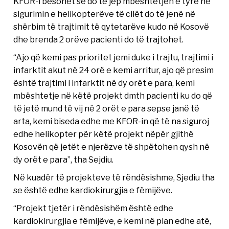
KFOR-i besohet se do të jep mbështetjen e tyre në
sigurimin e helikopterëve të cilët do të jenë në
shërbim të trajtimit të qytetarëve kudo në Kosovë
dhe brenda 2 orëve pacienti do të trajtohet.
“Ajo që kemi pas prioritet jemi duke i trajtu, trajtimi i
infarktit akut në 24 orë e kemi arritur, ajo që presim
është trajtimi i infarktit në dy orët e para, kemi
mbështetje në këtë projekt dmth pacienti ku do që
të jetë mund të vij në 2 orët e para sepse janë të
arta, kemi biseda edhe me KFOR-in që të na siguroj
edhe helikopter për këtë projekt nëpër gjithë
Kosovën që jetët e njerëzve të shpëtohen qysh në
dy orët e para”, tha Sejdiu.
Në kuadër të projekteve të rëndësishme, Sjediu tha
se është edhe kardiokirurgjia e fëmijëve.
“Projekt tjetër i rëndësishëm është edhe
kardiokirurgjia e fëmijëve, e kemi në plan edhe atë,