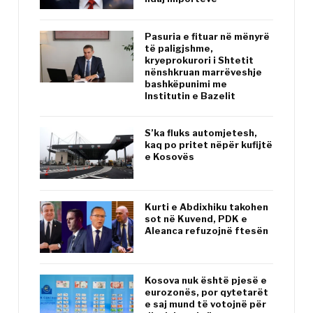
Pasuria e fituar në mënyrë
të paligjshme,
kryeprokurori i Shtetit
nënshkruan marrëveshje
bashkëpunimi me
Institutin e Bazelit
S’ka fluks automjetesh,
kaq po pritet nëpër kufijtë
e Kosovës
Kurti e Abdixhiku takohen
sot në Kuvend, PDK e
Aleanca refuzojnë ftesën
Kosova nuk është pjesë e
eurozonës, por qytetarët
e saj mund të votojnë për