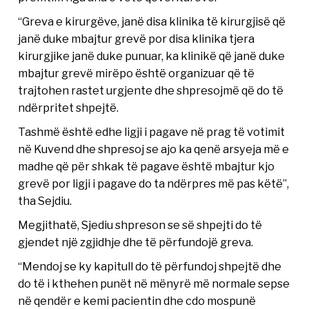
“Greva e kirurgëve, janë disa klinika të kirurgjisë që
janë duke mbajtur grevë por disa klinika tjera
kirurgjike janë duke punuar, ka klinikë që janë duke
mbajtur grevë mirëpo është organizuar që të
trajtohen rastet urgjente dhe shpresojmë që do të
ndërpritet shpejtë.
Tashmë është edhe ligji i pagave në prag të votimit
në Kuvend dhe shpresoj se ajo ka qenë arsyeja më e
madhe që për shkak të pagave është mbajtur kjo
grevë por ligji i pagave do ta ndërpres më pas këtë”,
tha Sejdiu.
Megjithatë, Sjediu shpreson se së shpejti do të
gjendet një zgjidhje dhe të përfundojë greva.
“Mendoj se ky kapitull do të përfundoj shpejtë dhe
do të i kthehen punët në mënyrë më normale sepse
në qendër e kemi pacientin dhe cdo mospunë