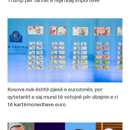
Trump për tarifat e reja ndaj importeve
Kosova nuk është pjesë e eurozonës, por
qytetarët e saj mund të votojnë për dizajnin e ri
të kartëmonedhave euro