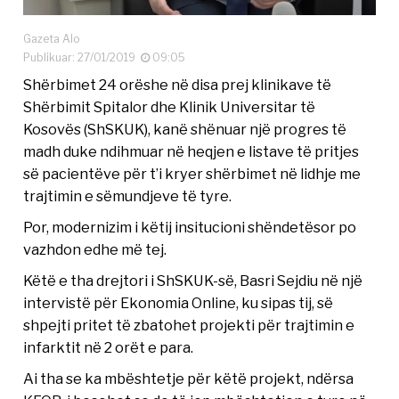
Gazeta Alo
Publikuar: 27/01/2019
09:05
Shërbimet 24 orëshe në disa prej klinikave të
Shërbimit Spitalor dhe Klinik Universitar të
Kosovës (ShSKUK), kanë shënuar një progres të
madh duke ndihmuar në heqjen e listave të pritjes
së pacientëve për t’i kryer shërbimet në lidhje me
trajtimin e sëmundjeve të tyre.
Por, modernizim i këtij insitucioni shëndetësor po
vazhdon edhe më tej.
Këtë e tha drejtori i ShSKUK-së, Basri Sejdiu në një
intervistë për Ekonomia Online, ku sipas tij, së
shpejti pritet të zbatohet projekti për trajtimin e
infarktit në 2 orët e para.
Ai tha se ka mbështetje për këtë projekt, ndërsa