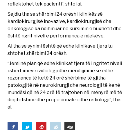
reflektohet tek pacienti”, shtoi ai.
Sejdiu tha se shërbimi 24 orësh i klinikës së
kardiokirurgjisë inovazive, kardiokirurgjisë dhe
onkologjisë ka ndihmuar në kursimin e buxhetit dhe
është ngrit niveli e performanca e mjekëve.
Ai tha se synimi është që edhe klinikave tjera tu
shtohet shërbimi 24 orësh.
“Jemi në plan që edhe klinikat tjera të i ngritet niveli
i shërbimeve radiologji dhe mendijjmmë se edhe
rezonanca të ketë 24 orë shërbime të gjitha
patologjitë në neurokirurgji dhe neurologji të kenë
mundësi që në 24 orë të trajtohen në mënyrë më të
dinjitetshme dhe propocionale edhe radiologji”, tha
ai.