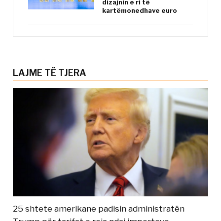
dizajnin e ri të
kartëmonedhave euro
LAJME TË TJERA
25 shtete amerikane padisin administratën