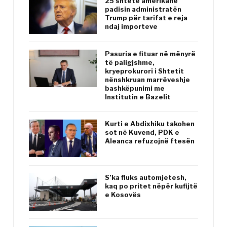
25 shtete amerikane
padisin administratën
Trump për tarifat e reja
ndaj importeve
Pasuria e fituar në mënyrë
të paligjshme,
kryeprokurori i Shtetit
nënshkruan marrëveshje
bashkëpunimi me
Institutin e Bazelit
Kurti e Abdixhiku takohen
sot në Kuvend, PDK e
Aleanca refuzojnë ftesën
S’ka fluks automjetesh,
kaq po pritet nëpër kufijtë
e Kosovës