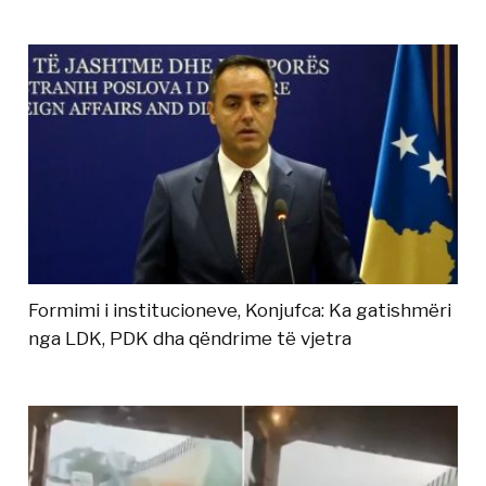
Formimi i institucioneve, Konjufca: Ka gatishmëri
nga LDK, PDK dha qëndrime të vjetra