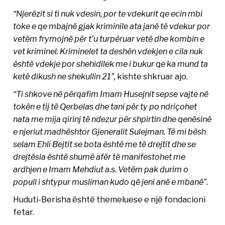
“Njerëzit si ti nuk vdesin, por te vdekurit qe ecin mbi
toke e qe mbajnë gjak kriminile ata janë të vdekur por
vetëm frymojnë për t’u turpëruar vetë dhe kombin e
vet kriminel. Kriminelet ta deshën vdekjen e cila nuk
është vdekje por shehidllek me i bukur qe ka mund ta
ketë dikush ne shekullin 21”,
kishte shkruar ajo.
“Ti shkove në përqafim Imam Husejnit sepse vajte në
tokën e tij të Qerbelas dhe tani për ty po ndriçohet
nata me mija qirinj të ndezur për shpirtin dhe qenësinë
e njeriut madhështor Gjeneralit Sulejman. Të mi bësh
selam Ehli Bejtit se bota është me të drejtit dhe se
drejtësia është shumë afër të manifestohet me
ardhjen e Imam Mehdiut a.s. Vetëm pak durim o
popull i shtypur musliman kudo që jeni anë e mbanë”.
Huduti-Berisha është themeluese e një fondacioni
fetar.