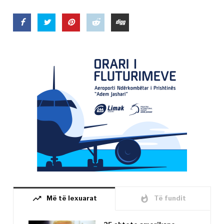
trending_up
whatshot
Më të lexuarat
Të fundit