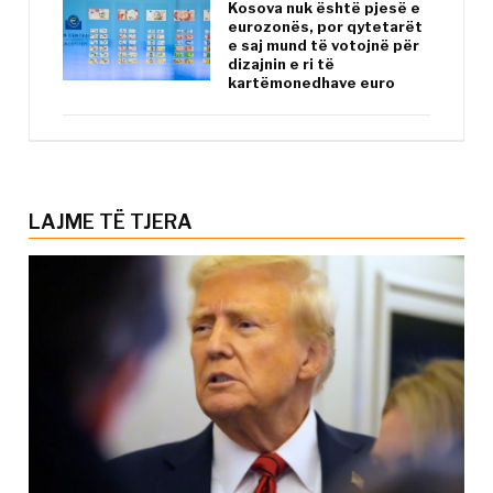
Kosova nuk është pjesë e
eurozonës, por qytetarët
e saj mund të votojnë për
dizajnin e ri të
kartëmonedhave euro
LAJME TË TJERA