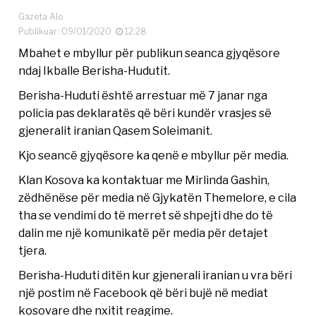
Gazeta Alo
Publikuar: 09/01/2020
12:28
Mbahet e mbyllur për publikun seanca gjyqësore
ndaj Ikballe Berisha-Hudutit.
Berisha-Huduti është arrestuar më 7 janar nga
policia pas deklaratës që bëri kundër vrasjes së
gjeneralit iranian Qasem Soleimanit.
Kjo seancë gjyqësore ka qenë e mbyllur për media.
Klan Kosova ka kontaktuar me Mirlinda Gashin,
zëdhënëse për media në Gjykatën Themelore, e cila
tha se vendimi do të merret së shpejti dhe do të
dalin me një komunikatë për media për detajet
tjera.
Berisha-Huduti ditën kur gjenerali iranian u vra bëri
një postim në Facebook që bëri bujë në mediat
kosovare dhe nxitit reagime.