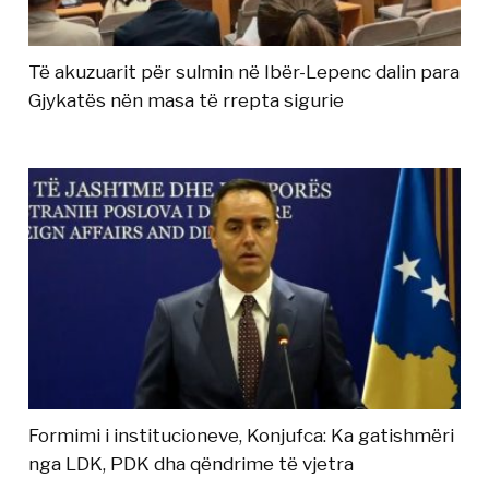
Të akuzuarit për sulmin në Ibër-Lepenc dalin para
Gjykatës nën masa të rrepta sigurie
Formimi i institucioneve, Konjufca: Ka gatishmëri
nga LDK, PDK dha qëndrime të vjetra