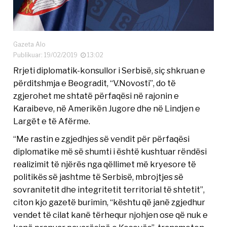
Gazeta Alo
Publikuar: 19/02/2019
13:02
Rrjeti diplomatik-konsullor i Serbisë, siç shkruan e
përditshmja e Beogradit, “V.Novosti”, do të
zgjerohet me shtatë përfaqësi në rajonin e
Karaibeve, në Amerikën Jugore dhe në Lindjen e
Largët e të Afërme.
“Me rastin e zgjedhjes së vendit për përfaqësi
diplomatike më së shumti i është kushtuar rëndësi
realizimit të njërës nga qëllimet më kryesore të
politikës së jashtme të Serbisë, mbrojtjes së
sovranitetit dhe integritetit territorial të shtetit”,
citon kjo gazetë burimin, “kështu që janë zgjedhur
vendet të cilat kanë tërhequr njohjen ose që nuk e