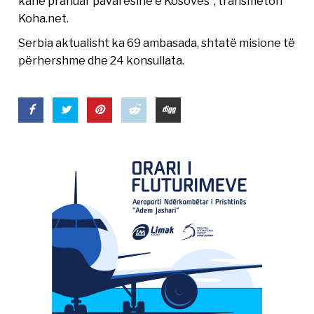
kanë pranuar pavarësinë e Kosovës”, transmeton
Koha.net.
Serbia aktualisht ka 69 ambasada, shtatë misione të
përhershme dhe 24 konsullata.