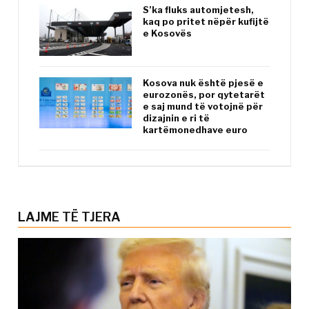
S’ka fluks automjetesh,
kaq po pritet nëpër kufijtë
e Kosovës
Kosova nuk është pjesë e
eurozonës, por qytetarët
e saj mund të votojnë për
dizajnin e ri të
kartëmonedhave euro
LAJME TË TJERA