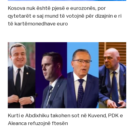
Kosova nuk është pjesë e eurozonës, por
qytetarët e saj mund të votojnë për dizajnin e ri
të kartëmonedhave euro
Kurti e Abdixhiku takohen sot në Kuvend, PDK e
Aleanca refuzojnë ftesën