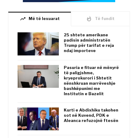
trending_up
whatshot
Më të lexuarat
Të fundit
25 shtete amerikane
padisin administratën
Trump për tarifat e reja
ndaj importeve
Pasuria e fituar në mënyrë
të paligjshme,
kryeprokurori i Shtetit
nënshkruan marrëveshje
bashkëpunimi me
Institutin e Bazelit
Kurti e Abdixhiku takohen
sot në Kuvend, PDK e
Aleanca refuzojnë ftesën