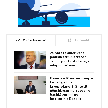
trending_up
whatshot
Më të lexuarat
Të fundit
25 shtete amerikane
padisin administratën
Trump për tarifat e reja
ndaj importeve
Pasuria e fituar në mënyrë
të paligjshme,
kryeprokurori i Shtetit
nënshkruan marrëveshje
bashkëpunimi me
Institutin e Bazelit