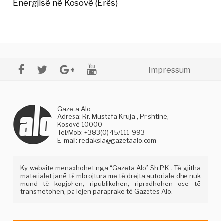
Energjisë në Kosovë (Erës)
Impressum
Gazeta Alo
Adresa: Rr. Mustafa Kruja , Prishtinë,
Kosovë 10000
Tel/Mob: +383(0) 45/111-993
E-mail:
redaksia@gazetaalo.com
Ky website menaxhohet nga “Gazeta Alo” Sh.P.K . Të gjitha
materialet janë të mbrojtura me të drejta autoriale dhe nuk
mund të kopjohen, ripublikohen, riprodhohen ose të
transmetohen, pa lejen paraprake të Gazetës Alo.