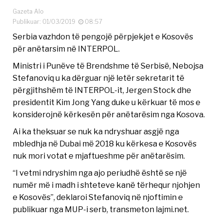
Gazeta Alo
Publikuar: 01/03/2019
08:57
Serbia vazhdon të pengojë përpjekjet e Kosovës
për anëtarsim në INTERPOL.
Ministri i Punëve të Brendshme të Serbisë, Nebojsa
Stefanoviq u ka dërguar një letër sekretarit të
përgjithshëm të INTERPOL-it, Jergen Stock dhe
presidentit Kim Jong Yang duke u kërkuar të mos e
konsiderojnë kërkesën për anëtarësim nga Kosova.
Ai ka theksuar se nuk ka ndryshuar asgjë nga
mbledhja në Dubai më 2018 ku kërkesa e Kosovës
nuk mori votat e mjaftueshme për anëtarësim.
“I vetmi ndryshim nga ajo periudhë është se një
numër më i madh i shteteve kanë tërhequr njohjen
e Kosovës”, deklaroi Stefanoviq në njoftimin e
publikuar nga MUP-i serb, transmeton lajmi.net.