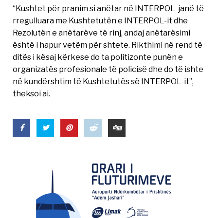
“Kushtet për pranim si anëtar në INTERPOL janë të
rregulluara me Kushtetutën e INTERPOL-it dhe
Rezolutën e anëtarëve të rinj, andaj anëtarësimi
është i hapur vetëm për shtete. Rikthimi në rend të
ditës i kësaj kërkese do ta politizonte punën e
organizatës profesionale të policisë dhe do të ishte
në kundërshtim të Kushtetutës së INTERPOL-it”,
theksoi ai.