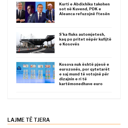
Kurti e Abdixhiku takohen
sot në Kuvend, PDK e
Aleanca refuzojnë ftesën
S’ka fluks automjetesh,
kaq po pritet nëpër kufijtë
e Kosovës
Kosova nuk është pjesë e
eurozonës, por qytetarët
e saj mund të votojnë për
dizajnin e ri të
kartëmonedhave euro
LAJME TË TJERA