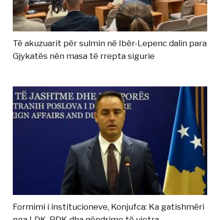
Të akuzuarit për sulmin në Ibër-Lepenc dalin para
Gjykatës nën masa të rrepta sigurie
Formimi i institucioneve, Konjufca: Ka gatishmëri
nga LDK, PDK dha qëndrime të vjetra