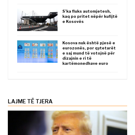
S’ka fluks automjetesh,
kaq po pritet nëpër kufijtë
e Kosovës
Kosova nuk është pjesë e
eurozonës, por qytetarët
e saj mund të votojnë për
dizajnin e ri të
kartëmonedhave euro
LAJME TË TJERA