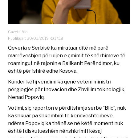
Gazeta Alo
Publikuar: 30/03/2019
17:18
Qeveria e Serbisë ka miratuar ditë më parë
marrëveshjen për uljen e çmimit të shërbimeve të
roamingut në rajonin e Ballkanit Perëndimor, ku
është përfshirë edhe Kosova.
Kundër këtij vendimi ka qenë vetëm ministri
përgjegjës për Inovacion dhe Zhvillim teknologjik,
Nenad Popoviq.
Votimi, siç raporton e përditshmja serbe “Blic”, nuk
ka shkuar pa shkëmbim të këndvështrimeve,
ndërsa Popoviq ka thënë se në këtë moment nuk
është i diskutueshëm nënshkrimi i kësaj