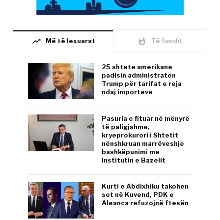
trending_up
whatshot
Më të lexuarat
Të fundit
25 shtete amerikane
padisin administratën
Trump për tarifat e reja
ndaj importeve
Pasuria e fituar në mënyrë
të paligjshme,
kryeprokurori i Shtetit
nënshkruan marrëveshje
bashkëpunimi me
Institutin e Bazelit
Kurti e Abdixhiku takohen
sot në Kuvend, PDK e
Aleanca refuzojnë ftesën