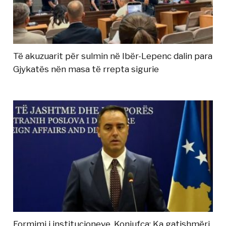
Të akuzuarit për sulmin në Ibër-Lepenc dalin para
Gjykatës nën masa të rrepta sigurie
Formimi i institucioneve, Konjufca: Ka gatishmëri