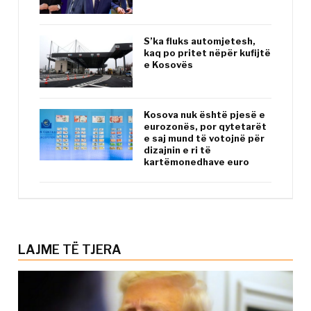
S’ka fluks automjetesh,
kaq po pritet nëpër kufijtë
e Kosovës
Kosova nuk është pjesë e
eurozonës, por qytetarët
e saj mund të votojnë për
dizajnin e ri të
kartëmonedhave euro
LAJME TË TJERA