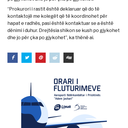
“Prokurori i rastit është deklaruar që do të
kontaktojë me kolegët që të koordinohet për
hapat e radhës, pasi është kontaktuar se a është
dënimi i duhur. Drejtësia shikon se kush po gjykohet
dhe jo për çka po gjykohet”, ka thënë ai.