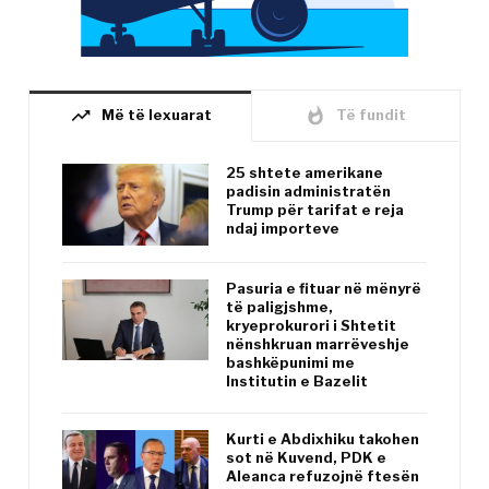
trending_up
whatshot
Më të lexuarat
Të fundit
25 shtete amerikane
padisin administratën
Trump për tarifat e reja
ndaj importeve
Pasuria e fituar në mënyrë
të paligjshme,
kryeprokurori i Shtetit
nënshkruan marrëveshje
bashkëpunimi me
Institutin e Bazelit
Kurti e Abdixhiku takohen
sot në Kuvend, PDK e
Aleanca refuzojnë ftesën