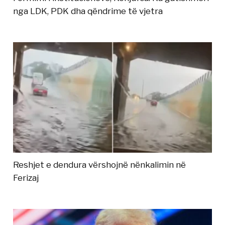
nga LDK, PDK dha qëndrime të vjetra
Reshjet e dendura vërshojnë nënkalimin në
Ferizaj