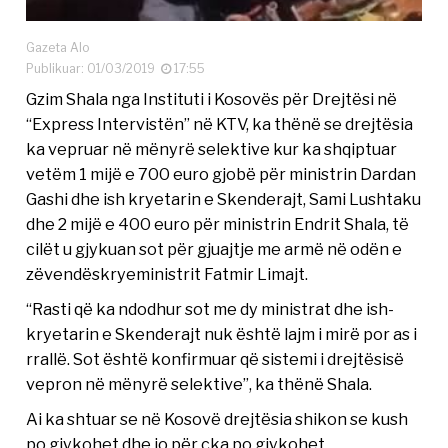
Gazeta Alo
Publikuar: 01/03/2019
17:55
Gzim Shala nga Instituti i Kosovës për Drejtësi në
“Express Intervistën” në KTV, ka thënë se drejtësia
ka vepruar në mënyrë selektive kur ka shqiptuar
vetëm 1 mijë e 700 euro gjobë për ministrin Dardan
Gashi dhe ish kryetarin e Skenderajt, Sami Lushtaku
dhe 2 mijë e 400 euro për ministrin Endrit Shala, të
cilët u gjykuan sot për gjuajtje me armë në odën e
zëvendëskryeministrit Fatmir Limajt.
“Rasti që ka ndodhur sot me dy ministrat dhe ish-
kryetarin e Skenderajt nuk është lajm i mirë por as i
rrallë. Sot është konfirmuar që sistemi i drejtësisë
vepron në mënyrë selektive”, ka thënë Shala.
Ai ka shtuar se në Kosovë drejtësia shikon se kush
po gjykohet dhe jo për çka po gjykohet.