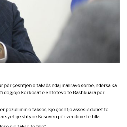
olur për çështjen e taksës ndaj mallrave serbe, ndërsa ka
’i dëgjojë kërkesat e Shteteve të Bashkuara për
pezullimin e taksës, kjo çështje assesi s’duhet të
r arsyet që shtynë Kosovën për vendime të tilla.
ë një taksë të tillë”.