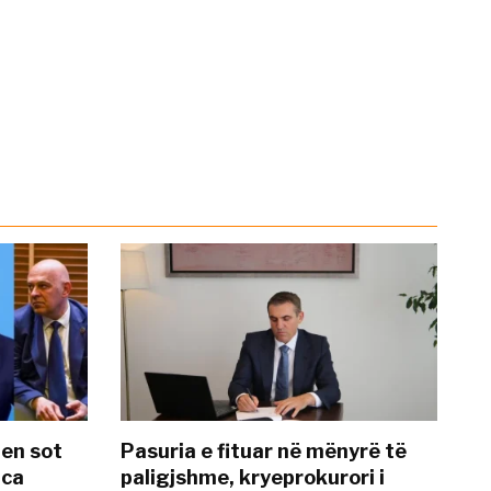
hen sot
Pasuria e fituar në mënyrë të
nca
paligjshme, kryeprokurori i