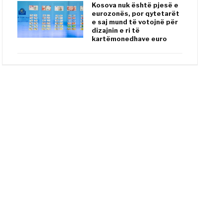
Kosova nuk është pjesë e
eurozonës, por qytetarët
e saj mund të votojnë për
dizajnin e ri të
kartëmonedhave euro