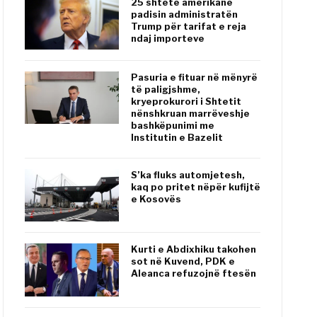
25 shtete amerikane
padisin administratën
Trump për tarifat e reja
ndaj importeve
Pasuria e fituar në mënyrë
të paligjshme,
kryeprokurori i Shtetit
nënshkruan marrëveshje
bashkëpunimi me
Institutin e Bazelit
S’ka fluks automjetesh,
kaq po pritet nëpër kufijtë
e Kosovës
Kurti e Abdixhiku takohen
sot në Kuvend, PDK e
Aleanca refuzojnë ftesën