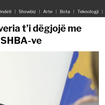
ëndeti
Showbiz
Arte
Bota
Teknologji
eria t’i dëgjojë me
e SHBA-ve