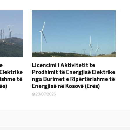
te
Licencimi i Aktivitetit te
Elektrike
Prodhimit të Energjisë Elektrike
rishme të
nga Burimet e Ripërtërishme të
ës)
Energjisë në Kosovë (Erës)
23/07/2026