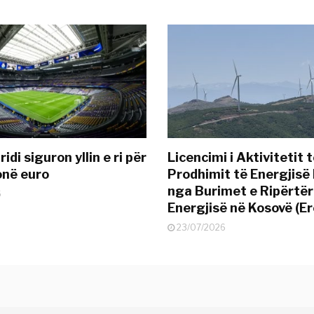
idi siguron yllin e ri për
Licencimi i Aktivitetit 
onë euro
Prodhimit të Energjisë 
nga Burimet e Ripërtë
6
Energjisë në Kosovë (Er
23/07/2026