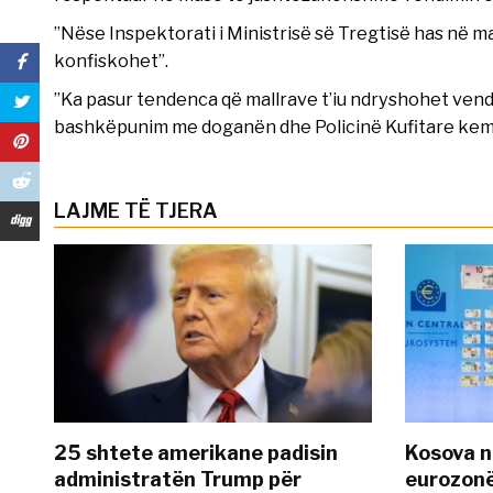
”Nëse Inspektorati i Ministrisë së Tregtisë has në ma
konfiskohet”.
”Ka pasur tendenca që mallrave t’iu ndryshohet vend
bashkëpunim me doganën dhe Policinë Kufitare kemi a
LAJME TË TJERA
25 shtete amerikane padisin
Kosova n
administratën Trump për
eurozonë