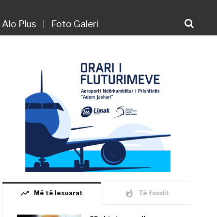
Alo Plus
Foto Galeri
trending_up
whatshot
Më të lexuarat
Të fundit