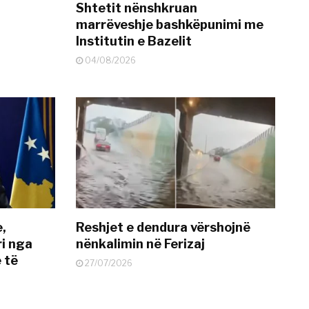
Shtetit nënshkruan
marrëveshje bashkëpunimi me
Institutin e Bazelit
04/08/2026
e,
Reshjet e dendura vërshojnë
i nga
nënkalimin në Ferizaj
 të
27/07/2026