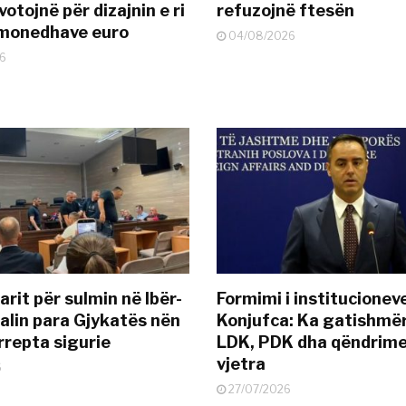
otojnë për dizajnin e ri
refuzojnë ftesën
ëmonedhave euro
04/08/2026
6
rit për sulmin në Ibër-
Formimi i institucionev
alin para Gjykatës nën
Konjufca: Ka gatishmër
rrepta sigurie
LDK, PDK dha qëndrime
vjetra
6
27/07/2026