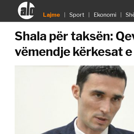
Lajme
Sport
Ekonomi
Sh
Shala për taksën: Qev
vëmendje kërkesat 