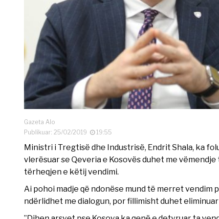
Gazeta Alo
Publikuar: 25/02/2019
19:55
Ministri i Tregtisë dhe Industrisë, Endrit Shala, ka f
vlerësuar se Qeveria e Kosovës duhet me vëmendje t
tërheqjen e këtij vendimi.
Ai pohoi madje që ndonëse mund të merret vendim për 
ndërlidhet me dialogun, por fillimisht duhet eliminua
”Dihen arsyet pse Kosova ka qenë e detyruar ta vendos