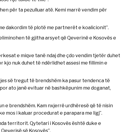
ëhen për ta pezulluar atë. Kemi marrë vendim për
me dakordim të plotë me partnerët e koalicionit”.
 eliminohen të gjitha arsyet që Qeverinë e Kosovës e
ërkesat e miqve tanë ndaj dhe çdo vendim tjetër duhet
 kjo nuk duhet të ndërlidhet assesi me fillimin e
yrjes së tregut të brendshëm ka pasur tendenca të
 por ato janë evituar në bashkëpunim me doganat,
gun e brendshëm. Kam nxjerrë urdhëresë që të nisin
e mos i kaluar procedurat e parapara me ligj”.
enda territorit. Qytetari i Kosovës është duke e
 Qeverisë së Kosovës”.