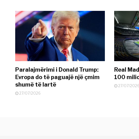
Paralajmërimi i Donald Trump:
Real Madr
Evropa do të paguajë një çmim
100 mili
shumë të lartë
27/07/202
27/07/2026