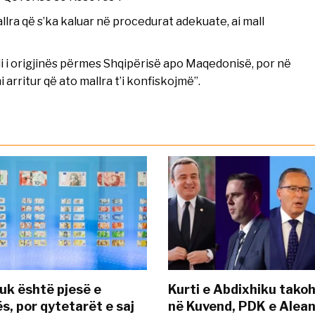
llra që s’ka kaluar në procedurat adekuate, ai mall
i i origjinës përmes Shqipërisë apo Maqedonisë, por në
rritur që ato mallra t’i konfiskojmë”.
uk është pjesë e
Kurti e Abdixhiku tako
s, por qytetarët e saj
në Kuvend, PDK e Alea