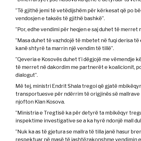
”Të gjithë jemi të vetëdijshëm për kërkesat që po b
vendosjen e taksës të gjithë bashkë”.
”Por, edhe vendimi për heqjen e saj duhet të merret 
”Masa duhet të vazhdojë të mbetet në fuqi derisa të
kanë shtyrë ta marrin një vendim të tillë”.
”Qeveria e Kosovës duhet t’i dëgjojë me vëmendje k
të merret në dakordim me partnerët e koalicionit, por
dialogut”.
Më tej, ministri Endrit Shala tregoi që gjatë mbikëq
transportuesve për ndërrim të origjinës së mallrave
njofton Klan Kosova.
”Ministria e Tregtisë ka për detyrë ta mbikëqyr tre
inspektime investigative se a ka hyrë ndonjë mall duk
”Nuk ka as të gjetura se mallra të tilla janë hasur br
respektuar në masë të jashtëzakonshme vendimin e