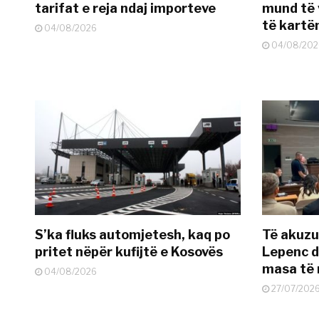
tarifat e reja ndaj importeve
mund të v
të kart
04/08/2026
04/08/202
S’ka fluks automjetesh, kaq po
Të akuzua
pritet nëpër kufijtë e Kosovës
Lepenc d
masa të 
04/08/2026
27/07/202