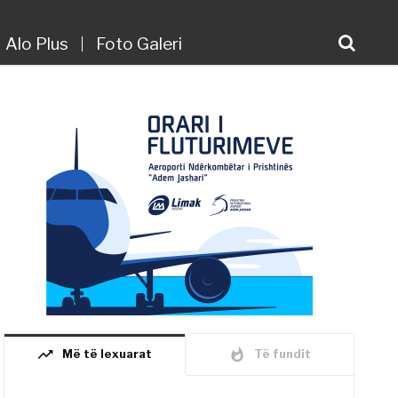
Alo Plus
Foto Galeri
trending_up
whatshot
Më të lexuarat
Të fundit