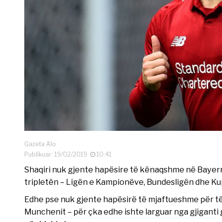
Gazeta Alo
Publikuar: 19/02/2019
10:41
Shaqiri nuk gjente hapësire të kënaqshme në Bayern,
tripletën – Ligën e Kampionëve, Bundesligën dhe K
Edhe pse nuk gjente hapësirë të mjaftueshme për të l
Munchenit – për çka edhe ishte larguar nga gjiganti