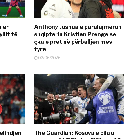
mier
Anthony Joshua e paralajmëron
llit të
shqiptarin Kristian Prenga se
çka e pret në përballjen mes
tyre
02/06/2026
ëlindjen
The Guardian: Kosova e cila u