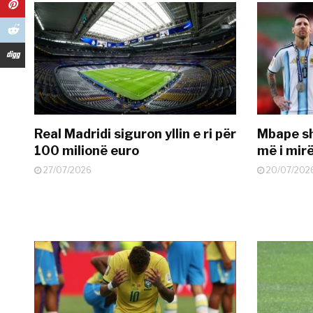
Real Madridi siguron yllin e ri për
Mbape sh
100 milionë euro
më i mir
27/07/2026
20/07/202