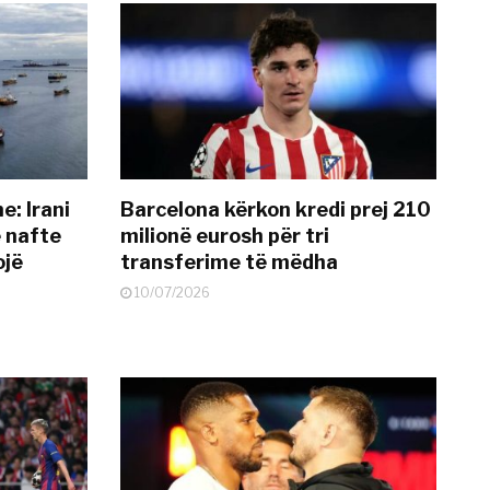
: Irani
Barcelona kërkon kredi prej 210
ë nafte
milionë eurosh për tri
ojë
transferime të mëdha
10/07/2026