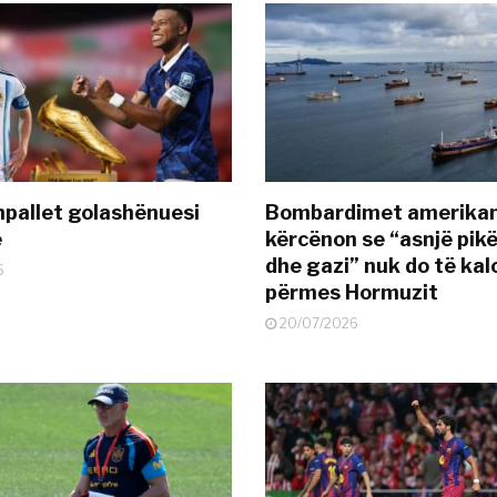
pallet golashënuesi
Bombardimet amerikane
ë
kërcënon se “asnjë pik
dhe gazi” nuk do të kal
6
përmes Hormuzit
20/07/2026