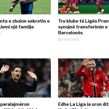
nte e zbulon sekretin e
Tre klube të Ligës Pre
Jemi një familje
synojnë transferimin e y
Barcelonës
6
03/06/2026
 paralajmëron
Edhe La Liga ia uron dit