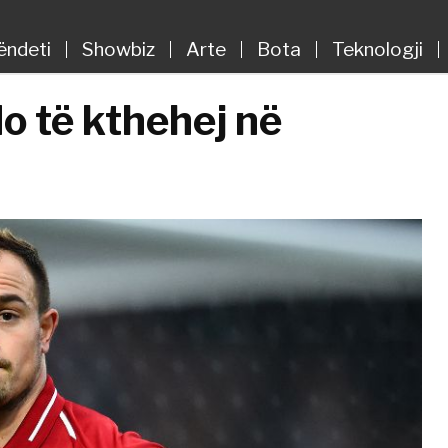
ëndeti
Showbiz
Arte
Bota
Teknologji
o të kthehej në