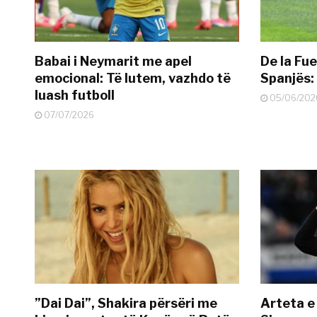
Babai i Neymarit me apel
De la Fue
emocional: Të lutem, vazhdo të
Spanjës: 
luash futboll
05/06/202
07/07/2026
”Dai Dai”, Shakira përsëri me
Arteta e