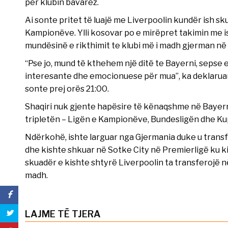
për klubin bavarez.
Ai sonte pritet të luajë me Liverpoolin kundër ish sku
Kampionëve. Ylli kosovar po e mirëpret takimin me i
mundësinë e rikthimit te klubi më i madh gjerman në
“Pse jo, mund të kthehem një ditë te Bayerni, sepse 
interesante dhe emocionuese për mua”, ka deklaruar S
sonte prej orës 21:00.
Shaqiri nuk gjente hapësire të kënaqshme në Bayern,
tripletën – Ligën e Kampionëve, Bundesligën dhe Ku
Ndërkohë, ishte larguar nga Gjermania duke u transfer
dhe kishte shkuar në Sotke City në Premierligë ku k
skuadër e kishte shtyrë Liverpoolin ta transferojë n
madh.
LAJME TË TJERA