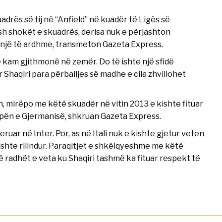
adrës së tij në “Anfield” në kuadër të Ligës së
sh shokët e skuadrës, derisa nuk e përjashton
 një të ardhme, transmeton Gazeta Express.
e kam gjithmonë në zemër. Do të ishte një sfidë
haqiri para përballjes së madhe e cila zhvillohet
 mirëpo me këtë skuadër në vitin 2013 e kishte fituar
pën e Gjermanisë, shkruan Gazeta Express.
uar në Inter. Por, as në Itali nuk e kishte gjetur veten
ishte rilindur. Paraqitjet e shkëlqyeshme me këtë
ë radhët e veta ku Shaqiri tashmë ka fituar respekt të