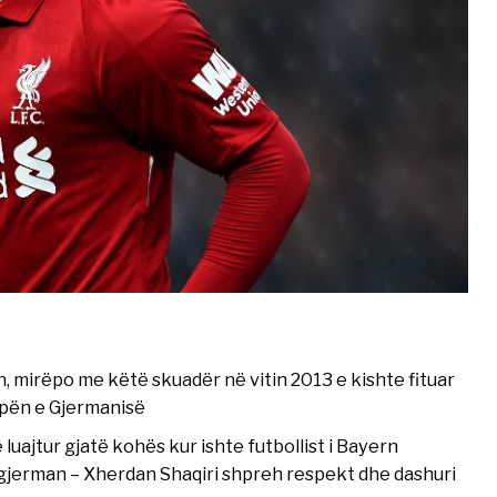
 mirëpo me këtë skuadër në vitin 2013 e kishte fituar
upën e Gjermanisë
uajtur gjatë kohës kur ishte futbollist i Bayern
 gjerman – Xherdan Shaqiri shpreh respekt dhe dashuri