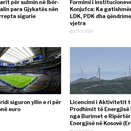
rit për sulmin në Ibër-
Formimi i institucionev
alin para Gjykatës nën
Konjufca: Ka gatishmër
rrepta sigurie
LDK, PDK dha qëndrime
vjetra
6
27/07/2026
idi siguron yllin e ri për
Licencimi i Aktivitetit 
onë euro
Prodhimit të Energjisë 
nga Burimet e Ripërtë
6
Energjisë në Kosovë (Er