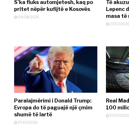
S’ka fluks automjetesh, kaq po
Të akuzua
pritet nëpër kufijtë e Kosovës
Lepenc d
masa të 
04/08/2026
27/07/202
Paralajmërimi i Donald Trump:
Real Madr
Evropa do të paguajë një çmim
100 mili
shumë të lartë
27/07/202
27/07/2026