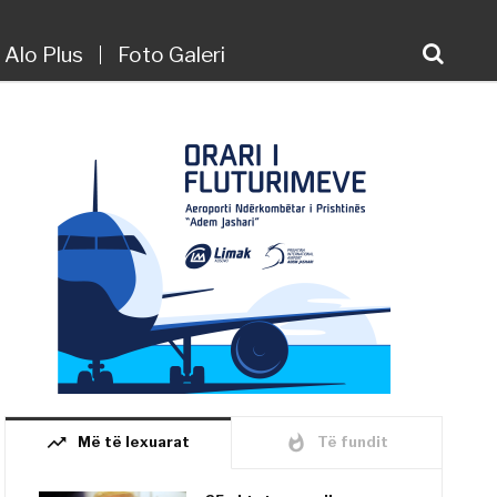
Alo Plus
Foto Galeri
trending_up
whatshot
Më të lexuarat
Të fundit