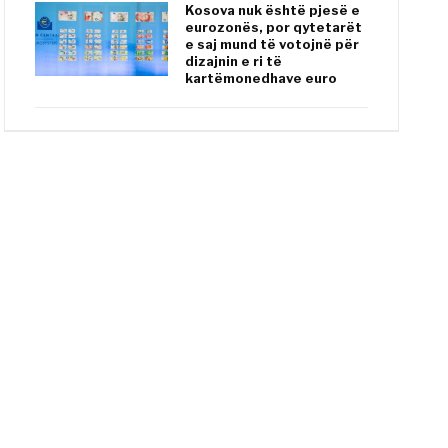
Kosova nuk është pjesë e
eurozonës, por qytetarët
e saj mund të votojnë për
dizajnin e ri të
kartëmonedhave euro