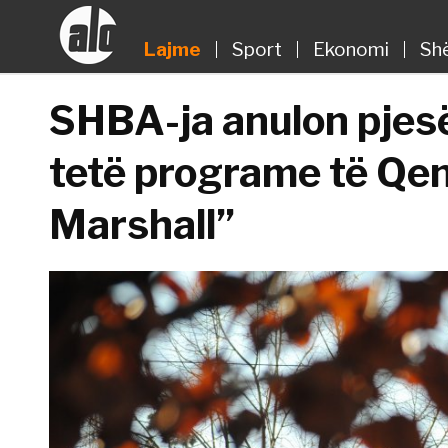
Lajme
Sport
Ekonomi
Sh
SHBA-ja anulon pjes
tetë programe të Qe
Marshall”