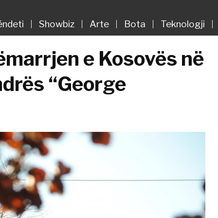
ëndeti
Showbiz
Arte
Bota
Teknologji
ëmarrjen e Kosovës në
ndrës “George