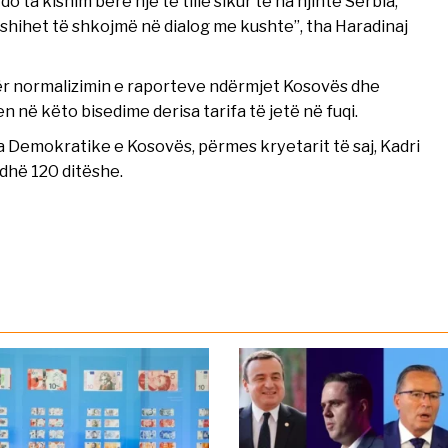
 ta kishim bërë një të tillë sikur të na njihte Serbia,
shihet të shkojmë në dialog me kushte”, tha Haradinaj
ër normalizimin e raporteve ndërmjet Kosovës dhe
n në këto bisedime derisa tarifa të jetë në fuqi.
tia Demokratike e Kosovës, përmes kryetarit të saj, Kadri
udhë 120 ditëshe.