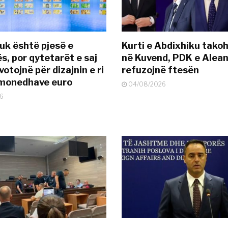
uk është pjesë e
Kurti e Abdixhiku tako
s, por qytetarët e saj
në Kuvend, PDK e Alea
otojnë për dizajnin e ri
refuzojnë ftesën
ëmonedhave euro
04/08/2026
6