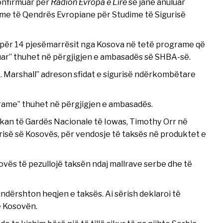
onfirmuar për
Radion Evropa e Lirë
se janë anuluar
me të Qendrës Evropiane për Studime të Sigurisë
për 14 pjesëmarrësit nga Kosova në tetë programe që
uluar” thuhet në përgjigjen e ambasadës së SHBA-së.
. Marshall” adreson sfidat e sigurisë ndërkombëtare
rame” thuhet në përgjigjen e ambasadës.
rikan të Gardës Nacionale të Iowas, Timothy Orr në
së së Kosovës, për vendosje të taksës në produktet e
vës të pezullojë taksën ndaj mallrave serbe dhe të
ndërshton heqjen e taksës. Ai sërish deklaroi të
 Kosovën.​