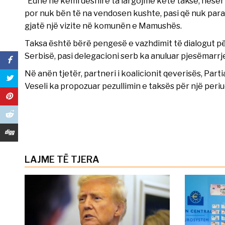
“Edhe ne kemi dëshirë ta largojmë këtë taksë, nesër do
por nuk bën të na vendosen kushte, pasi që nuk para
gjatë një vizite në komunën e Mamushës.
Taksa është bërë pengesë e vazhdimit të dialogut p
Serbisë, pasi delegacioni serb ka anuluar pjesëmarrje
Në anën tjetër, partneri i koalicionit qeverisës, Par
Veseli ka propozuar pezullimin e taksës për një peri
LAJME TË TJERA