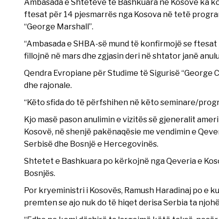
Ambasada e Shteteve të Bashkuara në Kosovë ka k
ftesat për 14 pjesmarrës nga Kosova në tetë progra
“George Marshall”.
“Ambasada e SHBA-së mund të konfirmojë se ftesat 
fillojnë në mars dhe zgjasin deri në shtator janë an
Qendra Evropiane për Studime të Sigurisë “George C
dhe rajonale.
“Këto sfida do të përfshihen në këto seminare/prog
Kjo masë pason anulimin e vizitës së gjeneralit ame
Kosovë, në shenjë pakënaqësie me vendimin e Qeveri
Serbisë dhe Bosnjë e Hercegovinës.
Shtetet e Bashkuara po kërkojnë nga Qeveria e Koso
Bosnjës.
Por kryeministri i Kosovës, Ramush Haradinaj po e ku
premten se ajo nuk do të hiqet derisa Serbia ta njohë