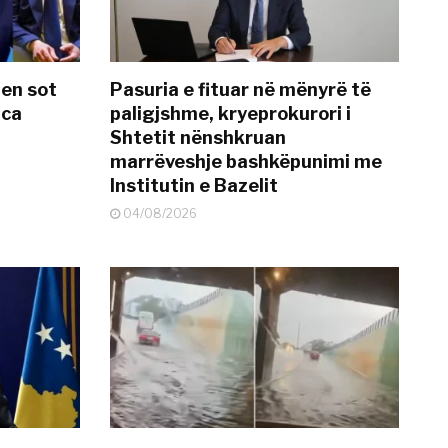
hen sot
Pasuria e fituar në mënyrë të
nca
paligjshme, kryeprokurori i
Shtetit nënshkruan
marrëveshje bashkëpunimi me
Institutin e Bazelit
04/08/2026