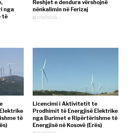
e,
Reshjet e dendura vërshojnë
i nga
nënkalimin në Ferizaj
 të
27/07/2026
te
Licencimi i Aktivitetit te
Elektrike
Prodhimit të Energjisë Elektrike
rishme të
nga Burimet e Ripërtërishme të
ës)
Energjisë në Kosovë (Erës)