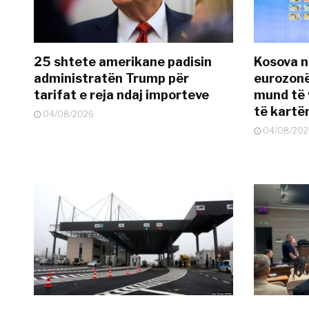
25 shtete amerikane padisin
Kosova n
administratën Trump për
eurozonë
tarifat e reja ndaj importeve
mund të v
të kart
04/08/2026
04/08/202