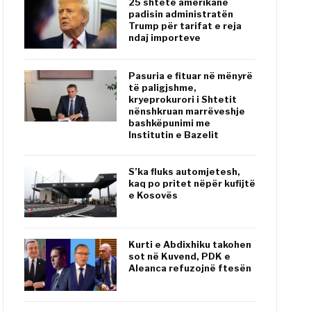
25 shtete amerikane
padisin administratën
Trump për tarifat e reja
ndaj importeve
Pasuria e fituar në mënyrë
të paligjshme,
kryeprokurori i Shtetit
nënshkruan marrëveshje
bashkëpunimi me
Institutin e Bazelit
S’ka fluks automjetesh,
kaq po pritet nëpër kufijtë
e Kosovës
Kurti e Abdixhiku takohen
sot në Kuvend, PDK e
Aleanca refuzojnë ftesën