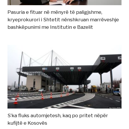
Pasuria e fituar në mënyrë të paligjshme,
kryeprokurori i Shtetit nënshkruan marrëveshje
bashkëpunimi me Institutin e Bazelit
S’ka fluks automjetesh, kaq po pritet nëpër
kufijtë e Kosovës