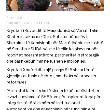
Gazeta Alo
Publikuar: 18/02/2019
17:50
Kryetari i Kuvendit të Maqedonisë së Veriut, Talat
Xhaferi u takua me Chris Soha, udhëheqës i
Shërbimit të Komisionit për Marrëdhënie me Jashtë
në Senatin e SHBA-së, me të cilin ka biseduar për
raportet ndërshtetërore, partneritetin strategjik
dhe bashkëpunimin në fushën e mbrojtjes.
Kryetari Xhaferi dha një pasqyrë të shkurtër të
gjendjes aktuale në shtet, me theks në procesin
reformues.
“Ai drejtoi falënderim të sinqertë për mbështetjen
e vazhdueshme të SHBA-ve për aspiratat tona për
integrim të tërësishëm në institucionet
euroatlantike dhe angazhimin për sundimin e të