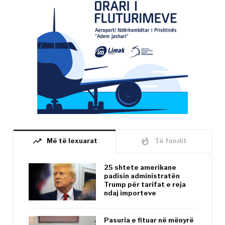
trending_up
whatshot
Më të lexuarat
Të fundit
25 shtete amerikane
padisin administratën
Trump për tarifat e reja
ndaj importeve
Pasuria e fituar në mënyrë