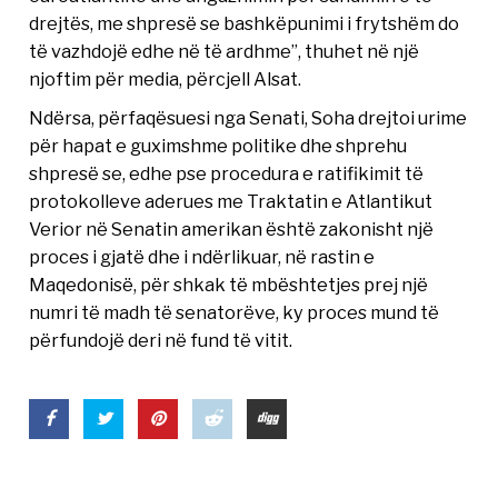
drejtës, me shpresë se bashkëpunimi i frytshëm do
të vazhdojë edhe në të ardhme”, thuhet në një
njoftim për media, përcjell Alsat.
Ndërsa, përfaqësuesi nga Senati, Soha drejtoi urime
për hapat e guximshme politike dhe shprehu
shpresë se, edhe pse procedura e ratifikimit të
protokolleve aderues me Traktatin e Atlantikut
Verior në Senatin amerikan është zakonisht një
proces i gjatë dhe i ndërlikuar, në rastin e
Maqedonisë, për shkak të mbështetjes prej një
numri të madh të senatorëve, ky proces mund të
përfundojë deri në fund të vitit.