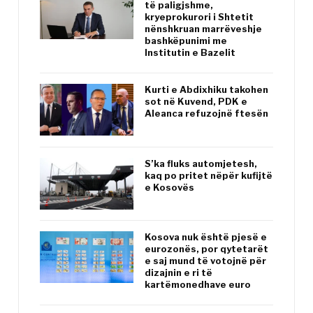
të paligjshme,
kryeprokurori i Shtetit
nënshkruan marrëveshje
bashkëpunimi me
Institutin e Bazelit
Kurti e Abdixhiku takohen
sot në Kuvend, PDK e
Aleanca refuzojnë ftesën
S’ka fluks automjetesh,
kaq po pritet nëpër kufijtë
e Kosovës
Kosova nuk është pjesë e
eurozonës, por qytetarët
e saj mund të votojnë për
dizajnin e ri të
kartëmonedhave euro