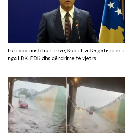
Formimi i institucioneve, Konjufca: Ka gatishmëri
nga LDK, PDK dha qëndrime të vjetra