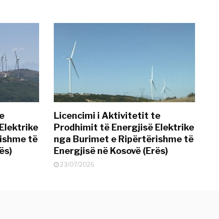
te
Licencimi i Aktivitetit te
Elektrike
Prodhimit të Energjisë Elektrike
rishme të
nga Burimet e Ripërtërishme të
ës)
Energjisë në Kosovë (Erës)
23/07/2026