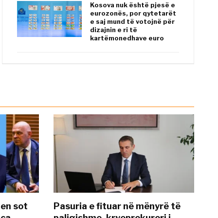
Kosova nuk është pjesë e
eurozonës, por qytetarët
e saj mund të votojnë për
dizajnin e ri të
kartëmonedhave euro
hen sot
Pasuria e fituar në mënyrë të
nca
paligjshme, kryeprokurori i