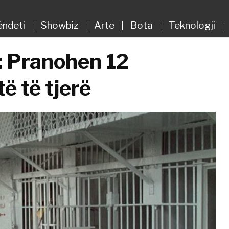
ëndeti
Showbiz
Arte
Bota
Teknologji
: Pranohen 12
ë të tjerë