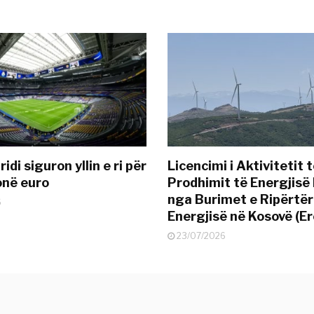
idi siguron yllin e ri për
Licencimi i Aktivitetit 
onë euro
Prodhimit të Energjisë 
nga Burimet e Ripërtë
6
Energjisë në Kosovë (Er
23/07/2026