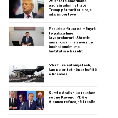
25 shtete amerikane
padisin administratën
Trump për tarifat e reja
ndaj importeve
Pasuria e fituar në mënyrë
të paligjshme,
kryeprokurori i Shtetit
nënshkruan marrëveshje
bashkëpunimi me
Institutin e Bazelit
S’ka fluks automjetesh,
kaq po pritet nëpër kufijtë
e Kosovës
Kurti e Abdixhiku takohen
sot në Kuvend, PDK e
Aleanca refuzojnë ftesën