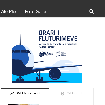
Alo Plus
Foto Galeri
trending_up
whatshot
Më të lexuarat
Të fundit