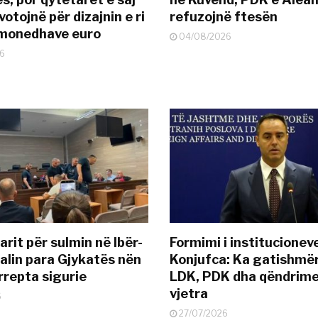
otojnë për dizajnin e ri
refuzojnë ftesën
ëmonedhave euro
04/08/2026
6
rit për sulmin në Ibër-
Formimi i institucionev
alin para Gjykatës nën
Konjufca: Ka gatishmër
rrepta sigurie
LDK, PDK dha qëndrime
vjetra
6
27/07/2026