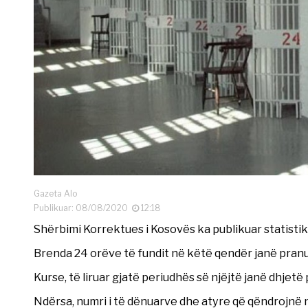
Gazeta Alo
Publikuar: 08/08/2020
12:18
Shërbimi Korrektues i Kosovës ka publikuar statistik
Brenda 24 orëve të fundit në këtë qendër janë pranua
Kurse, të liruar gjatë periudhës së njëjtë janë dhjetë
Ndërsa, numri i të dënuarve dhe atyre që qëndrojnë 