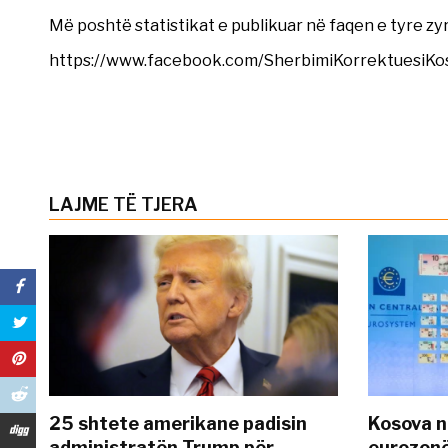
Më poshtë statistikat e publikuar në faqen e tyre z
https://www.facebook.com/SherbimiKorrektuesiK
LAJME TË TJERA
25 shtete amerikane padisin
Kosova n
administratën Trump për
eurozonë