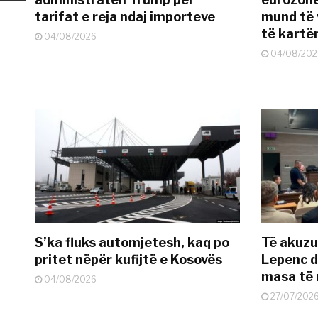
tarifat e reja ndaj importeve
mund të v
të kart
04/08/2026
04/08/202
S’ka fluks automjetesh, kaq po
Të akuzua
pritet nëpër kufijtë e Kosovës
Lepenc d
masa të 
04/08/2026
27/07/202