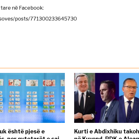
yrtare në Facebook:
osoves/posts/771300233645730
uk është pjesë e
Kurti e Abdixhiku tako
s, por qytetarët e saj
në Kuvend, PDK e Alea