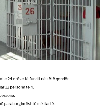
at e 24 orëve të fundit në këtë qendër.
r 12 persona të ri.
 persona.
në paraburgim është më i lartë.