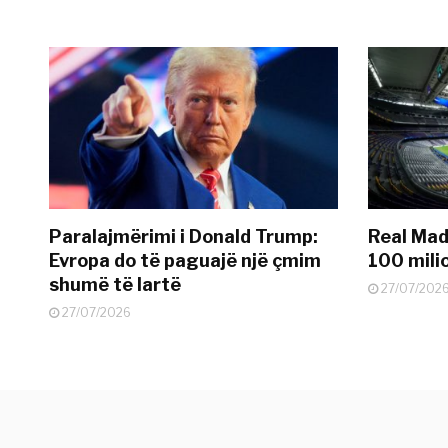
Paralajmërimi i Donald Trump:
Real Madr
Evropa do të paguajë një çmim
100 mili
shumë të lartë
27/07/202
27/07/2026