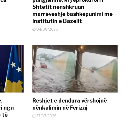
Shtetit nënshkruan
marrëveshje bashkëpunimi me
Institutin e Bazelit
04/08/2026
e,
Reshjet e dendura vërshojnë
i nga
nënkalimin në Ferizaj
 të
27/07/2026