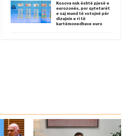
Kosova nuk është pjesë e
eurozonës, por qytetarët
e saj mund të votojnë për
dizajnin e ri të
kartëmonedhave euro