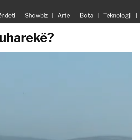
ëndeti
Showbiz
Arte
Bota
Teknologji
Suharekë?