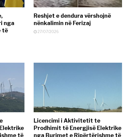
e,
Reshjet e dendura vërshojnë
i nga
nënkalimin në Ferizaj
 të
27/07/2026
te
Licencimi i Aktivitetit te
Elektrike
Prodhimit të Energjisë Elektrike
rishme të
nga Burimet e Ripërtërishme të