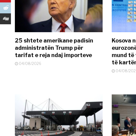
25 shtete amerikane padisin
Kosova n
administratën Trump për
eurozonë
tarifat e reja ndaj importeve
mund të v
të kart
04/08/2026
04/08/202