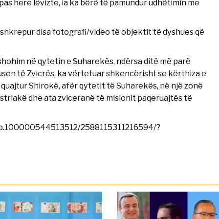
ë pas here lëvizte, ia ka bërë të pamundur udhëtimin me
hkrepur disa fotografi/video të objektit të dyshues që
të shohim në qytetin e Suharekës, ndërsa ditë më parë
usen të Zvicrës, ka vërtetuar shkencërisht se kërthiza e
uajtur Shirokë, afër qytetit të Suharekës, në një zonë
striakë dhe ata zviceranë të misionit paqeruajtës të
/vb.100000544513512/2588115311216594/?