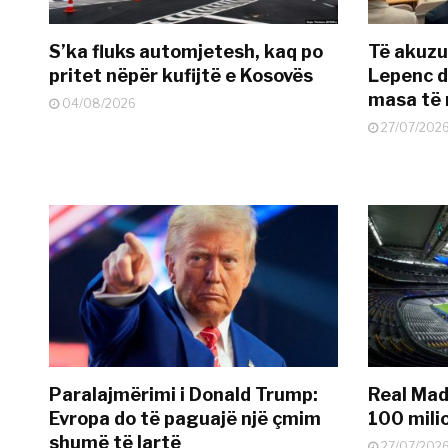
S’ka fluks automjetesh, kaq po
Të akuzua
pritet nëpër kufijtë e Kosovës
Lepenc d
masa të 
04/08/2026
27/07/202
Paralajmërimi i Donald Trump:
Real Madr
Evropa do të paguajë një çmim
100 mili
shumë të lartë
27/07/202