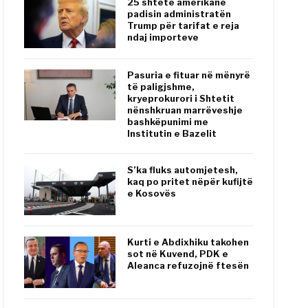
25 shtete amerikane
padisin administratën
Trump për tarifat e reja
ndaj importeve
Pasuria e fituar në mënyrë
të paligjshme,
kryeprokurori i Shtetit
nënshkruan marrëveshje
bashkëpunimi me
Institutin e Bazelit
S’ka fluks automjetesh,
kaq po pritet nëpër kufijtë
e Kosovës
Kurti e Abdixhiku takohen
sot në Kuvend, PDK e
Aleanca refuzojnë ftesën