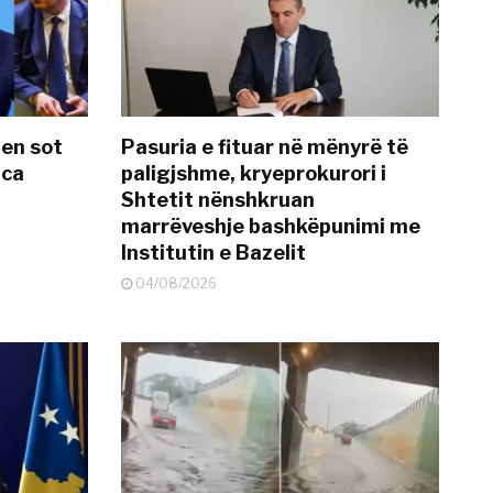
hen sot
Pasuria e fituar në mënyrë të
nca
paligjshme, kryeprokurori i
Shtetit nënshkruan
marrëveshje bashkëpunimi me
Institutin e Bazelit
04/08/2026