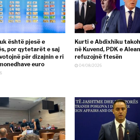
uk është pjesë e
Kurti e Abdixhiku tako
s, por qytetarët e saj
në Kuvend, PDK e Alea
otojnë për dizajnin e ri
refuzojnë ftesën
ëmonedhave euro
04/08/2026
6