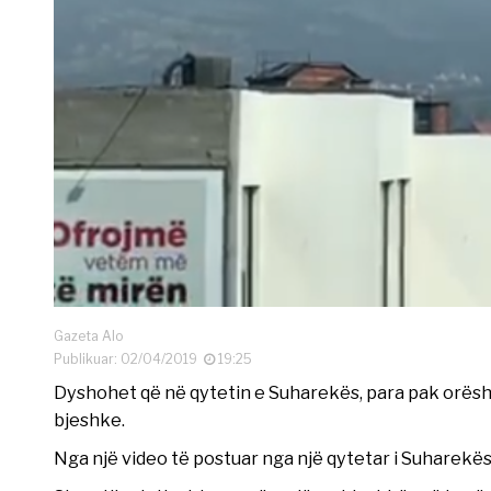
Gazeta Alo
Publikuar: 02/04/2019
19:25
Dyshohet që në qytetin e Suharekës, para pak orësh 
bjeshke.
Nga një video të postuar nga një qytetar i Suharekë