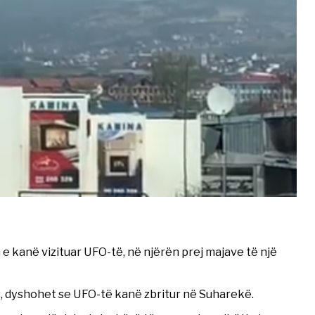
e kanë vizituar UFO-të, në njërën prej majave të një
s, dyshohet se UFO-të kanë zbritur në Suharekë.