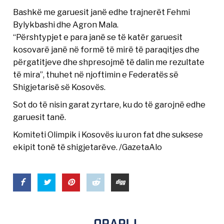
Bashkë me garuesit janë edhe trajnerët Fehmi
Bylykbashi dhe Agron Mala.
“Përshtypjet e para janë se të katër garuesit
kosovarë janë në formë të mirë të paraqitjes dhe
përgatitjeve dhe shpresojmë të dalin me rezultate
të mira”, thuhet në njoftimin e Federatës së
Shigjetarisë së Kosovës.
Sot do të nisin garat zyrtare, ku do të garojnë edhe
garuesit tanë.
Komiteti Olimpik i Kosovës iu uron fat dhe suksese
ekipit tonë të shigjetarëve. /GazetaAlo