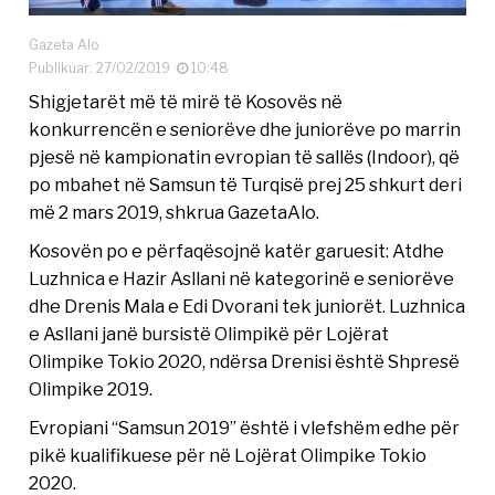
Gazeta Alo
Publikuar: 27/02/2019
10:48
Shigjetarët më të mirë të Kosovës në
konkurrencën e seniorëve dhe juniorëve po marrin
pjesë në kampionatin evropian të sallës (Indoor), që
po mbahet në Samsun të Turqisë prej 25 shkurt deri
më 2 mars 2019, shkrua GazetaAlo.
Kosovën po e përfaqësojnë katër garuesit: Atdhe
Luzhnica e Hazir Asllani në kategorinë e seniorëve
dhe Drenis Mala e Edi Dvorani tek juniorët. Luzhnica
e Asllani janë bursistë Olimpikë për Lojërat
Olimpike Tokio 2020, ndërsa Drenisi është Shpresë
Olimpike 2019.
Evropiani “Samsun 2019” është i vlefshëm edhe për
pikë kualifikuese për në Lojërat Olimpike Tokio
2020.