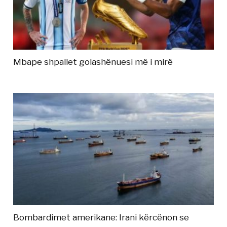
Mbape shpallet golashënuesi më i mirë
Bombardimet amerikane: Irani kërcënon se